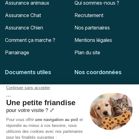
Assurance animaux
Qui sommes-nous ?
Assurance Chat
Recrutement
Assurance Chien
Nos partenaires
Comment ça marche ?
Mentions légales
Parrainage
Plan du site
Documents utiles
Nos coordonnées
Adresse postale
Feuille de soins
HD Assurances
51-55 rue Hoche
Conditions générales
94767
Ivry-sur-Seine
Politique de confidentialité
Pas encore client ?
Mail :
adhesion@assuropoil.com
Politique des Cookies
Tel :
01 77 94 89 02
Accessibilité :