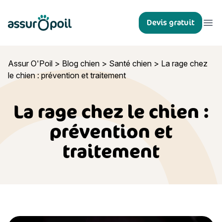
Assur O'Poil
Devis gratuit
Ouvr
Assur O'Poil
>
Blog chien
>
Santé chien
>
La rage chez
le chien : prévention et traitement
La rage chez le chien :
prévention et
traitement
La rage chez le chien : prévention et traitement