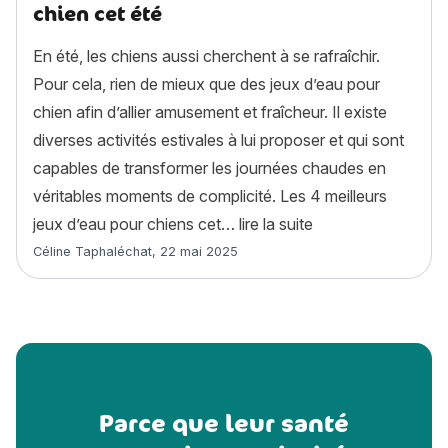
chien cet été
En été, les chiens aussi cherchent à se rafraîchir.
Pour cela, rien de mieux que des jeux d’eau pour
chien afin d’allier amusement et fraîcheur. Il existe
diverses activités estivales à lui proposer et qui sont
capables de transformer les journées chaudes en
véritables moments de complicité. Les 4 meilleurs
« Les 4 jeux d’eau
jeux d’eau pour chiens cet…
lire la suite
Article rédigé par
Céline Taphaléchat
,
22 mai 2025
Parce que leur santé