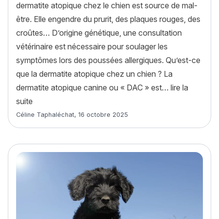
dermatite atopique chez le chien est source de mal-
être. Elle engendre du prurit, des plaques rouges, des
croûtes… D’origine génétique, une consultation
vétérinaire est nécessaire pour soulager les
symptômes lors des poussées allergiques. Qu’est-ce
que la dermatite atopique chez un chien ? La
dermatite atopique canine ou « DAC » est…
lire la
« La dermatite atopique chez le chien : causes, symp
suite
Article rédigé par
Céline Taphaléchat
,
16 octobre 2025