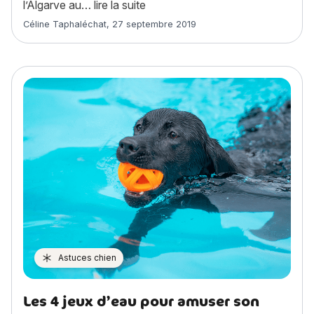
« Chien d’Eau Portugais : histoire
l’Algarve au…
lire la suite
Article rédigé par
Céline Taphaléchat
,
27 septembre 2019
Astuces chien
Les 4 jeux d’eau pour amuser son