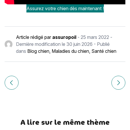
Assurez votre chien dès maintenant !
Article rédigé par
assuropoil
-
25 mars 2022
-
Dernière modification le
30 juin 2026
- Publié
dans
Blog chien
,
Maladies du chien
,
Santé chien
Navigation
de
Article précédent Les maladies les plus répandues chez le 
Article
l’article
A lire sur le même thème