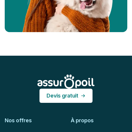
Pied de page
Assur O'Poil
Devis gratuit
Nos offres
À propos