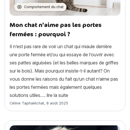
Comportement du chat
Mon chat n’aime pas les portes
fermées : pourquoi ?
Il n’est pas rare de voir un chat qui miaule derrière
une porte fermée et/ou qui essaye de l’ouvrir avec
ses pattes aiguisées (et les belles marques de griffes
sur le bois). Mais pourquoi insiste-t-il autant? On
vous donne les raisons du fait qu’un chat n’aime pas
les portes fermées mais également quelques
« Mon chat n’aime pas les por
solutions utiles….
lire la suite
Article rédigé par
Céline Taphaléchat
,
8 août 2025