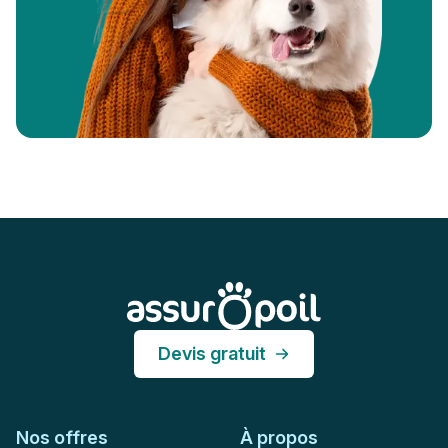
Pied de page
Assur O'Poil
Devis gratuit
Nos offres
À propos