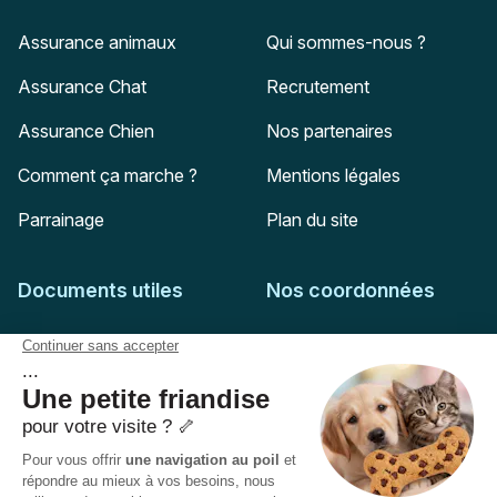
Assurance animaux
Qui sommes-nous ?
Assurance Chat
Recrutement
Assurance Chien
Nos partenaires
Comment ça marche ?
Mentions légales
Parrainage
Plan du site
Documents utiles
Nos coordonnées
Adresse postale
Feuille de soins
HD Assurances
51-55 rue Hoche
Conditions générales
94767
Ivry-sur-Seine
Politique de confidentialité
Pas encore client ?
Mail :
adhesion@assuropoil.com
Politique des Cookies
Tel :
01 77 94 89 02