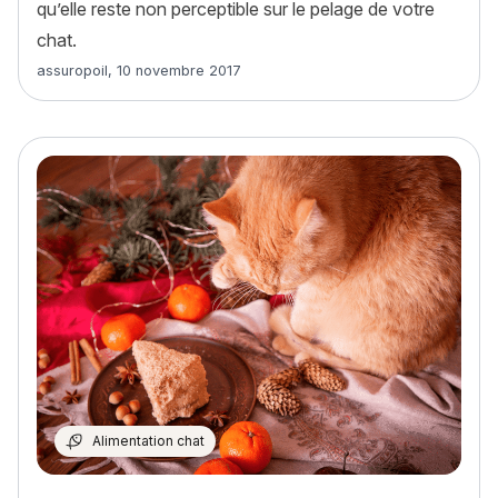
qu’elle reste non perceptible sur le pelage de votre
chat.
Article rédigé par
assuropoil
,
10 novembre 2017
Alimentation chat