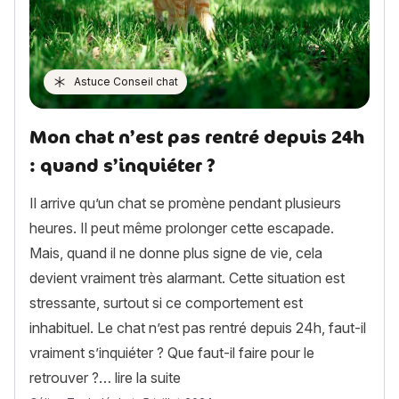
Astuce Conseil chat
Mon chat n’est pas rentré depuis 24h
: quand s’inquiéter ?
Il arrive qu’un chat se promène pendant plusieurs
heures. Il peut même prolonger cette escapade.
Mais, quand il ne donne plus signe de vie, cela
devient vraiment très alarmant. Cette situation est
stressante, surtout si ce comportement est
inhabituel. Le chat n’est pas rentré depuis 24h, faut-il
vraiment s’inquiéter ? Que faut-il faire pour le
« Mon chat n’est pas rentré depuis
retrouver ?…
lire la suite
Article rédigé par