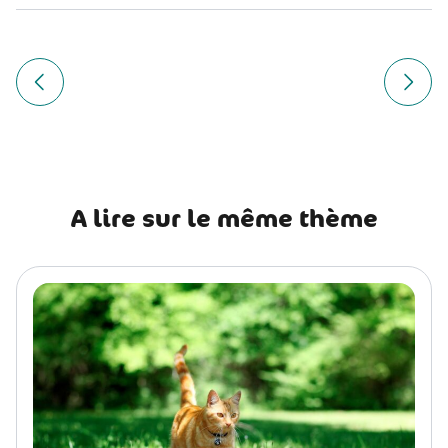
Navigation
de
Article précédent Parvovirose chien : causes, symptômes, 
Article
l’article
A lire sur le même thème