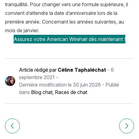
tranquillité. Pour changer vers une formule supérieure, il
convient d’attendre la date d’anniversaire lors de la
première année. Concernant les années suivantes, au
mois de janvier.
Assurez votre American Wirehair dès maintenant !
Article rédigé par
Céline Taphaléchat
-
6
septembre 2021
-
Dernière modification le
30 juin 2026
- Publié
dans
Blog chat
,
Races de chat
Navigation
de
Article précédent Chat Thaï : histoire, caractère, alimentat
Article
l’article