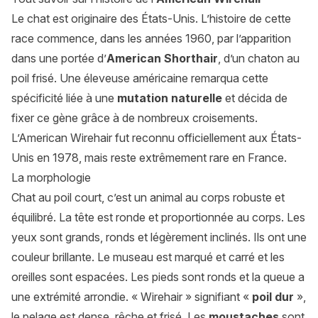
Le chat est originaire des États-Unis. L’histoire de cette
race commence, dans les années 1960, par l’apparition
dans une portée d’
American Shorthair
, d’un chaton au
poil frisé. Une éleveuse américaine remarqua cette
spécificité liée à une
mutation naturelle
et décida de
fixer ce gène grâce à de nombreux croisements.
L’American Wirehair fut reconnu officiellement aux États-
Unis en 1978, mais reste extrêmement rare en France.
La morphologie
Chat au poil court, c’est un animal au corps robuste et
équilibré. La tête est ronde et proportionnée au corps. Les
yeux sont grands, ronds et légèrement inclinés. Ils ont une
couleur brillante. Le museau est marqué et carré et les
oreilles sont espacées. Les pieds sont ronds et la queue a
une extrémité arrondie. « Wirehair » signifiant «
poil dur
»,
le pelage est dense, rêche et frisé. Les
moustaches
sont