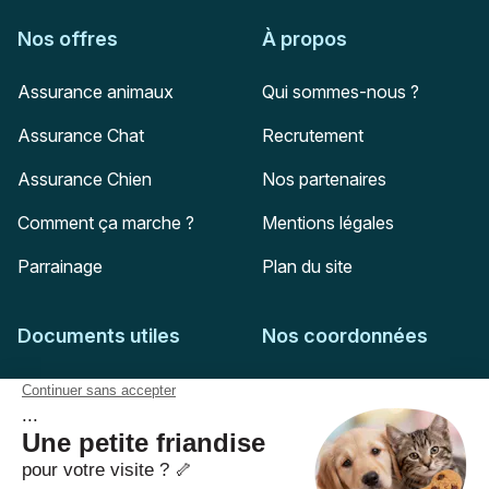
Nos offres
À propos
Assurance animaux
Qui sommes-nous ?
Assurance Chat
Recrutement
Assurance Chien
Nos partenaires
Comment ça marche ?
Mentions légales
Parrainage
Plan du site
Documents utiles
Nos coordonnées
Adresse postale
Feuille de soins
HD Assurances
51-55 rue Hoche
Conditions générales
94767
Ivry-sur-Seine
Politique de confidentialité
Pas encore client ?