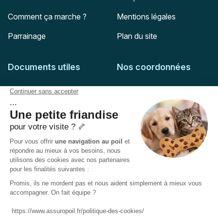
Comment ça marche ?
Mentions légales
Parrainage
Plan du site
Documents utiles
Nos coordonnées
Adresse postale
Feuille de soins
HD Assurances
51-55 rue Hoche
Conditions générales
94767
Ivry-sur-Seine
Politique de confidentialité
Pas encore client ?
Mail :
adhesion@assuropoil.com
Politique des Cookies
Tel :
01 77 94 89 02
Accessibilité :
Partiellement conforme