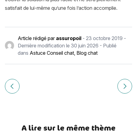
satisfait de lui-même qu’une fois l’action accomplie.
Article rédigé par
assuropoil
-
23 octobre 2019
-
Dernière modification le
30 juin 2026
- Publié
dans
Astuce Conseil chat
,
Blog chat
Navigation
de
Article précédent Chat cancer, Horoscope du mois
Article
l’article
A lire sur le même thème