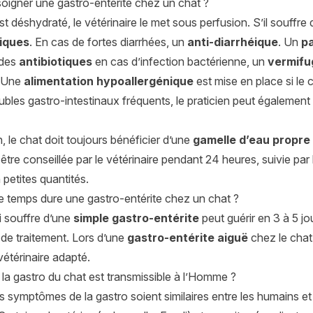
igner une gastro-entérite chez un chat ?
est déshydraté, le vétérinaire le met sous perfusion. S’il souff
iques
. En cas de fortes diarrhées, un
anti-diarrhéique
. Un
p
 des
antibiotiques
en cas d’infection bactérienne, un
vermifu
. Une
alimentation hypoallergénique
est mise en place si le c
ubles gastro-intestinaux fréquents, le praticien peut égalemen
, le chat doit toujours bénéficier d’une
gamelle d’eau propre 
être conseillée par le vétérinaire pendant 24 heures, suivie par
 petites quantités.
 temps dure une gastro-entérite chez un chat ?
i souffre d’une
simple gastro-entérite
peut guérir en 3 à 5 jou
 de traitement. Lors d’une
gastro-entérite aiguë
chez le chat
vétérinaire adapté.
la gastro du chat est transmissible à l’Homme ?
s symptômes de la gastro soient similaires entre les humains et