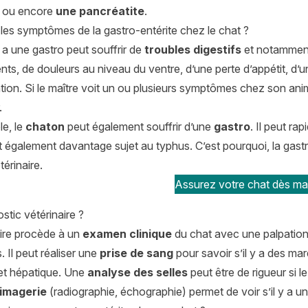
s ou encore
une pancréatite
.
les symptômes de la gastro-entérite chez le chat ?
 a une gastro peut souffrir de
troubles digestifs
et notamment
s, de douleurs au niveau du ventre, d’une perte d’appétit, d’une
ion. Si le maître voit un ou plusieurs symptômes chez son anim
.
le, le
chaton
peut également souffrir d’une
gastro
. Il peut ra
 également davantage sujet au typhus. C’est pourquoi, la gastr
érinaire.
Assurez votre chat dès mai
stic vétérinaire ?
aire procède à un
examen clinique
du chat avec une palpation 
Il peut réaliser une
prise de sang
pour savoir s’il y a des ma
 et hépatique. Une
analyse des selles
peut être de rigueur si l
imagerie
(radiographie, échographie) permet de voir s’il y a 