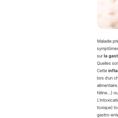
Maladie pr
symptômes g
sur
la gas
Quelles son
Cette
infl
lors d’un c
alimentaire
féline…) ou
L’intoxicat
toxique) to
gastro-enté