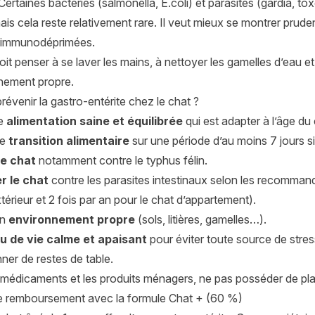
 Certaines bactéries (salmonella, E.coli) et parasites (gardia, 
is cela reste relativement rare. Il veut mieux se montrer prude
 immunodéprimées.
oit penser à se laver les mains, à nettoyer les gamelles d’eau et 
nement propre.
venir la gastro-entérite chez le chat ?
ne
alimentation saine et équilibrée
qui est adapter à l’âge du 
ne
transition alimentaire
sur une période d’au moins 7 jours si
le chat
notamment contre le typhus félin.
r le chat
contre les parasites intestinaux selon les recommand
xtérieur et 2 fois par an pour le chat d’appartement).
un
environnement propre
(sols, litières, gamelles…).
eu de vie calme et apaisant
pour éviter toute source de stres
ner de restes de table.
 médicaments et les produits ménagers, ne pas posséder de pla
 remboursement avec la formule Chat + (60 %)