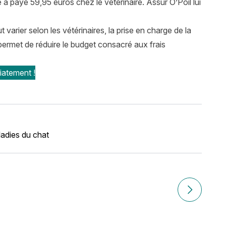
 a payé 59,95 euros chez le vétérinaire. Assur O’Poil lui
varier selon les vétérinaires, la prise en charge de la
ermet de réduire le budget consacré aux frais
iatement !
adies du chat
roid dehors ?
Article sui