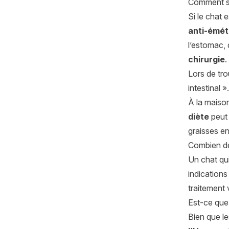
Comment so
Si le chat 
anti-émét
l’estomac,
chirurgie
Lors de tro
intestinal ».
À la maison
diète
peut 
graisses en
Combien de
Un chat qu
indications
traitement 
Est-ce que 
Bien que le