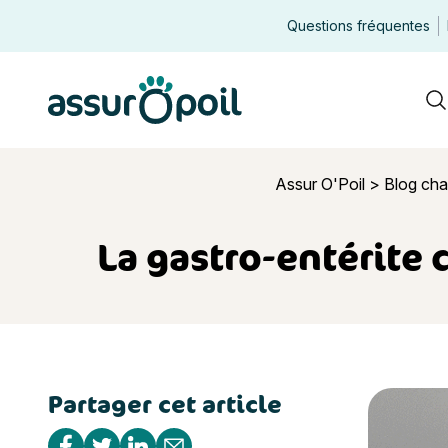
Questions fréquentes
Assur O'Poil
R
Assur O'Poil
>
Blog cha
La gastro-entérite 
Partager cet article
La gastro-e
Partager sur Facebook
Partager sur Twitter
Partager sur Linkedin
Partager par e-mail