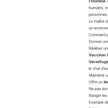
l’Homme
.
humains, ma
personnes
Le maître d
un environ
Comment pré
Donner u
Réaliser u
Vacciner 
Vermifuge
le chat d’e
Maintenir 
Offrir un
li
Ne pas don
Ranger les
Exemple de