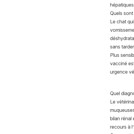
hépatique
Quels sont 
Le chat qui
vomissement
déshydratat
sans tarder
Plus sensib
vacciné est
urgence vét
Quel diagno
Le vétérin
muqueuses. 
bilan rénal
recours à l’