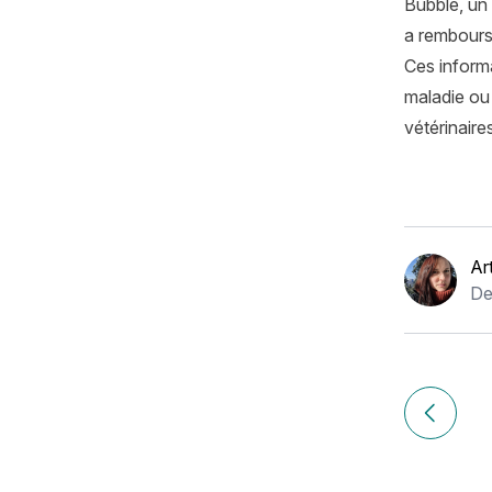
Bubble, un 
a rembours
Ces informa
maladie ou 
vétérinaire
Ar
De
Navigation
de
Article p
l’article