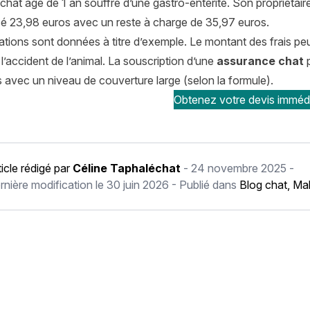
chat âgé de 1 an souffre d’une gastro-entérite. Son propriétaire
é 23,98 euros avec un reste à charge de 35,97 euros.
tions sont données à titre d’exemple. Le montant des frais peut 
l’accident de l’animal. La souscription d’une
assurance chat
p
s avec un niveau de couverture large (selon la formule).
Obtenez votre devis imméd
ticle rédigé par
Céline Taphaléchat
-
24 novembre 2025
-
rnière modification le
30 juin 2026
- Publié dans
Blog chat
,
Mal
récédent Comment occuper son chien à l’intérieur quand il fait f