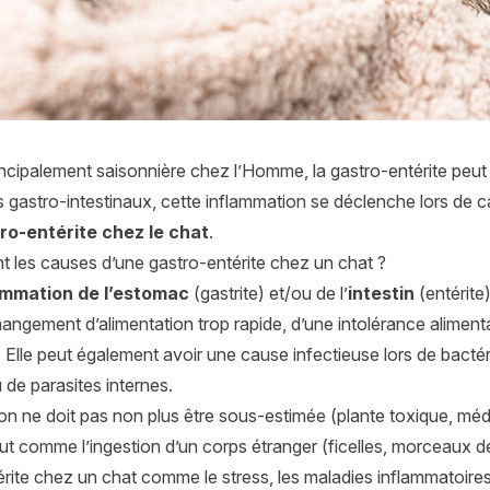
incipalement saisonnière chez l’Homme, la gastro-entérite peut
astro-intestinaux, cette inflammation se déclenche lors de caus
tro-entérite chez le chat
.
t les causes d’une gastro-entérite chez un chat ?
ammation de l’estomac
(gastrite) et/ou de l’
intestin
(entérite
hangement d’alimentation trop rapide, d’une intolérance alimentair
. Elle peut également avoir une cause infectieuse lors de bacté
 de parasites internes.
ion ne doit pas non plus être sous-estimée (plante toxique, mé
ut comme l’ingestion d’un corps étranger (ficelles, morceaux de
rite chez un chat comme le stress, les maladies inflammatoires 