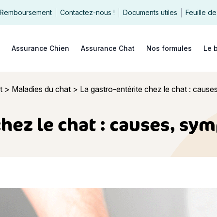
Remboursement
Contactez-nous !
Documents utiles
Feuille de
echercher
Assurance Chien
Assurance Chat
Nos formules
Le 
t
>
Maladies du chat
>
La gastro-entérite chez le chat : cause
chez le chat : causes, s
ntérite chez le chat : causes, symptômes, traitement