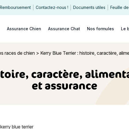
Remboursement
Contactez-nous !
Documents utiles
Feuille de
echercher
Assurance Chien
Assurance Chat
Nos formules
Le 
es races de chien
>
Kerry Blue Terrier : histoire, caractère, ali
stoire, caractère, alimen
et assurance
Terrier : histoire, caractère, alimentation, entretien, santé et as