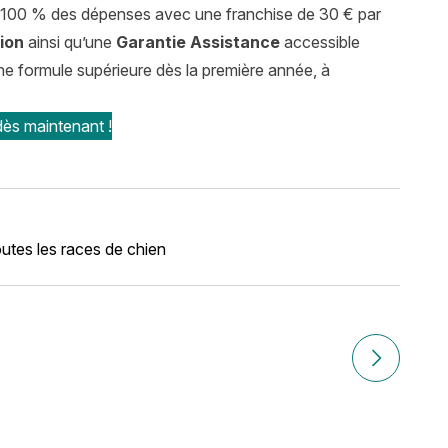
100 % des dépenses avec une franchise de 30 € par
tion
ainsi qu’une
Garantie Assistance
accessible
une formule supérieure dès la première année, à
dès maintenant !
utes les races de chien
Article suiv