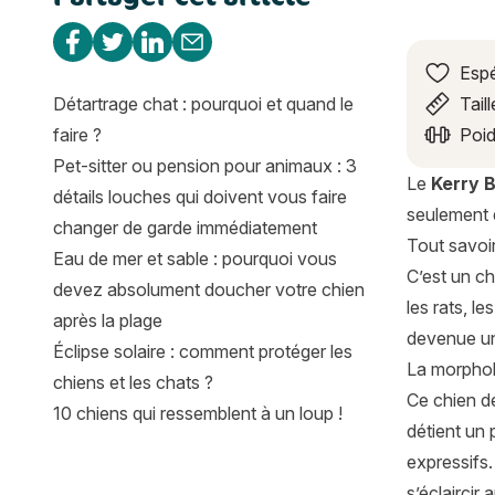
Partager sur Facebook
Partager sur Twitter
Partager sur Linkedin
Partager par e-mail
Espé
Détartrage chat : pourquoi et quand le
Taill
faire ?
Poid
Pet-sitter ou pension pour animaux : 3
Le
Kerry B
détails louches qui doivent vous faire
seulement q
changer de garde immédiatement
Tout savoir
Eau de mer et sable : pourquoi vous
C’est un ch
devez absolument doucher votre chien
les rats, le
après la plage
devenue un 
Éclipse solaire : comment protéger les
La morphol
chiens et les chats ?
Ce chien de
10 chiens qui ressemblent à un loup !
détient un 
expressifs
s’éclaircir 