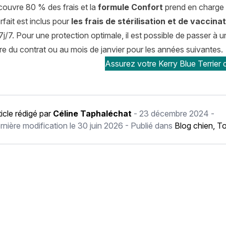
ouvre 80 % des frais et la
formule Confort
prend en charge 
rfait est inclus pour
les frais de stérilisation et de vaccina
j/7. Pour une protection optimale, il est possible de passer à 
ire du contrat ou au mois de janvier pour les années suivantes.
Assurez votre Kerry Blue Terrier 
ticle rédigé par
Céline Taphaléchat
-
23 décembre 2024
-
rnière modification le
30 juin 2026
- Publié dans
Blog chien
,
To
récédent Aoûtats chez le chat : symptômes et traitements