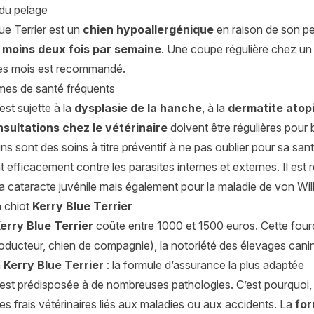
 du pelage
ue Terrier est un
chien hypoallergénique
en raison de son pel
 moins deux fois par semaine
. Une coupe régulière chez un 
 les mois est recommandé.
mes de santé fréquents
est sujette à la
dysplasie de la hanche
, à la
dermatite atop
sultations chez le vétérinaire
doivent être régulières pour b
ins sont des soins à titre préventif à ne pas oublier pour sa san
t efficacement contre les parasites internes et externes. Il est 
la cataracte juvénile mais également pour la maladie de von Wil
n chiot
Kerry Blue Terrier
erry Blue Terrier
coûte entre 1000 et 1500 euros. Cette fourche
oducteur, chien de compagnie), la notoriété des élevages canins
n
Kerry Blue Terrier
: la formule d’assurance la plus adaptée
 est prédisposée à de nombreuses pathologies. C’est pourquoi,
es frais vétérinaires liés aux maladies ou aux accidents. La
for