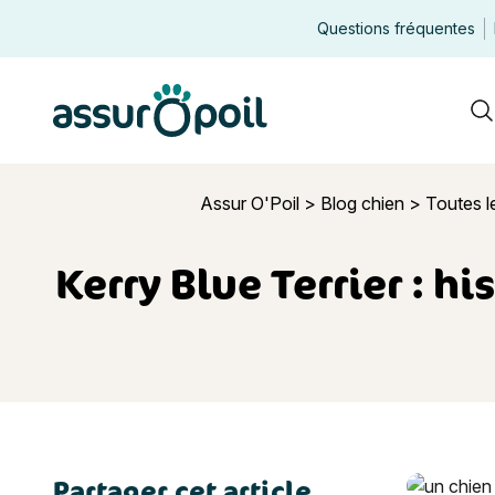
Questions fréquentes
Assur O'Poil
R
Assur O'Poil
>
Blog chien
>
Toutes l
Kerry Blue Terrier : hi
Partager cet article
Kerry Blue 