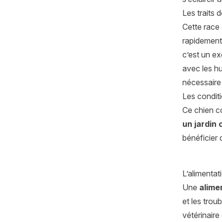
Les traits 
Cette race
rapidement,
c’est un ex
avec les hu
nécessaire 
Les conditi
Ce chien c
un jardin 
bénéficier 
L’alimenta
Une
alime
et les trou
vétérinaire 