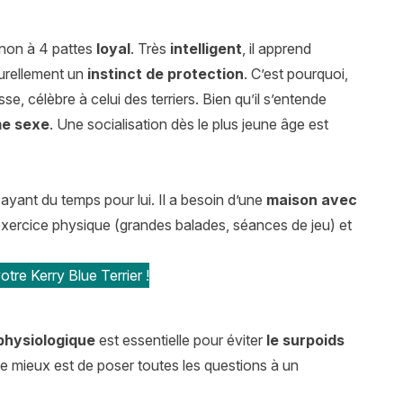
gnon à 4 pattes
loyal
. Très
intelligent
, il apprend
turellement un
instinct de protection
. C’est pourquoi,
sse, célèbre à celui des terriers. Bien qu’il s’entende
me sexe
. Une socialisation dès le plus jeune âge est
ayant du temps pour lui. Il a besoin d’une
maison avec
 l’exercice physique (grandes balades, séances de jeu) et
tre Kerry Blue Terrier !
 physiologique
est essentielle pour éviter
le surpoids
, le mieux est de poser toutes les questions à un