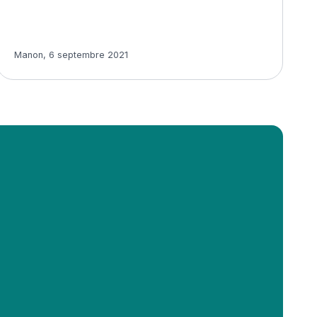
Article rédigé par
Manon
,
6 septembre 2021