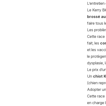
L’entretien
Le Kerry Bl
brossé au
faire tous
Les problè
Cette race 
fait, les
con
et les vacc
le protègen
dysplasie, 
Le prix d’u
Un
chiot K
(chien repr
Adopter u
Cette race
en charge l