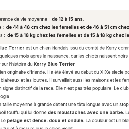
rance de vie moyenne :
de 12 à 15 ans.
e :
de 44 à 48 cm chez les femelles et de 46 à 51 cm chez
s :
de 15 à 18 kg chez les femelles et de 15 à 18 kg chez l
lue Terrier
est un chien irlandais issu du comté de Kerry comm
uelques mois après la naissance, car les chiots naissent noirs
 sur l’histoire du
Kerry Blue Terrier
ien originaire d’Irlande. Il a été élevé au début du XIXe siècle p
s blaireaux et les loutres. Il surveillait aussi les maisons et les 
signe distinctif de la race. Elle n’est pas très populaire. Le clu
ogie
 taille moyenne à grande détient une tête longue avec un stop 
poil touffu qui lui donne
des moustaches avec une barbe
. 
. Le
pelage est dense, doux et ondulé
. La couleur est un bl
au fur et à mesure que le chien vieillit.