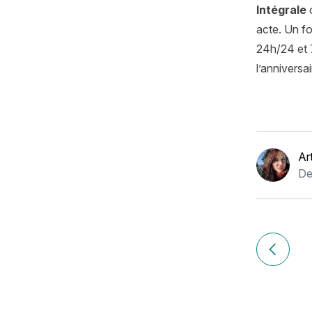
Intégrale
c
acte. Un fo
24h/24 et 7
l’anniversa
Ar
De
Navigation
de
Article p
l’article