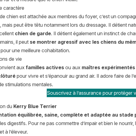
de caractère
 de chien est attachée aux membres du foyer, c’est un compa
 mais peut être têtu notamment lors du dressage. Il détient na
cellent
chien de garde
. Il détient également un instinct de cha
mains, il peut
se montrer agressif avec les chiens du mê
pour une meilleure cohabitation.
ons de vie
onvient aux
familles actives
ou aux
maîtres expérimentés
clôturé
pour vivre et s’épanouir au grand air. Il adore faire de
de stimulations mentales.
Souscrivez à l’assurance pour protéger vo
tion du
Kerry Blue Terrier
ntation équilibrée, saine, complète et adaptée au stade
bles digestifs. Pour ne pas commettre d’impair et bien le nourrir
et à l’éleveur.