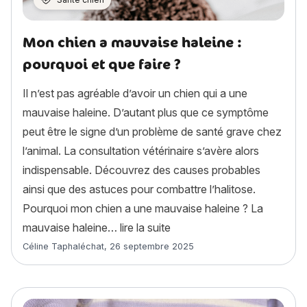
Mon chien a mauvaise haleine :
pourquoi et que faire ?
Il n’est pas agréable d’avoir un chien qui a une
mauvaise haleine. D’autant plus que ce symptôme
peut être le signe d’un problème de santé grave chez
l’animal. La consultation vétérinaire s’avère alors
indispensable. Découvrez des causes probables
ainsi que des astuces pour combattre l’halitose.
Pourquoi mon chien a une mauvaise haleine ? La
« Mon chien a mauvaise hale
mauvaise haleine…
lire la suite
Article rédigé par
Céline Taphaléchat
,
26 septembre 2025