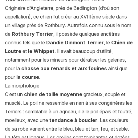
Originaire d’Angleterre, près de Bedlington (d’où son
appellation), ce chien fut créer au XVIIIème siècle dans
un village près de Rothbury. Autrefois connu sous le nom
de
Rothbury Terrier
, il possède quelques ancêtres
connus tels que le
Dandie Dinmont Terrier
, le
Chien de
Loutre
et
le Whippet
. Il avait beaucoup d’utilité,
notamment pour les mineurs pour dératiser les galeries,
pour la
chasse aux renards et aux fouines
ainsi que
pour
la course
.
La morphologie
C’est un
chien de taille moyenne
gracieux, souple et
musclé. Le poil ne ressemble en rien à ses congénères les
Terriers : semblable à un agneau, il a le poil épais et feutré,
moelleux, avec une
tendance à boucler
. Les couleurs
de sa robe varient entre le bleu, bleu et tan, feu, et sable.
La tête est longue. Les oreilles sont tombantes et dotées