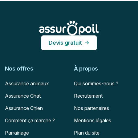
Pied de page
Assur O'Poil
Devis gratuit
Nos offres
À propos
Assurance animaux
Qui sommes-nous ?
Assurance Chat
Recrutement
Assurance Chien
Nos partenaires
Comment ça marche ?
Mentions légales
Parrainage
Plan du site