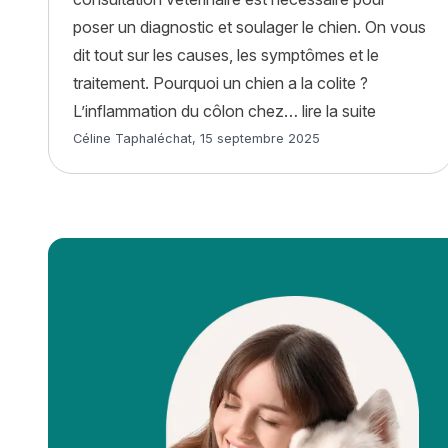
poser un diagnostic et soulager le chien. On vous
dit tout sur les causes, les symptômes et le
traitement. Pourquoi un chien a la colite ?
« La colit
L’inflammation du côlon chez…
lire la suite
Article rédigé par
Céline Taphaléchat
,
15 septembre 2025