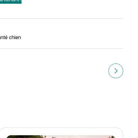
nté chien
ien ?
Article suiv