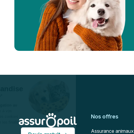
Pied de page
Assur O'Poil
Nos offres
Assurance animaux