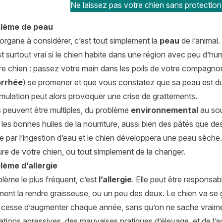
Ne laissez pas votre chien sans protection
blème de peau
organe à considérer, c’est tout simplement la
peau
de l’animal.
t surtout vrai si le chien habite dans une région avec peu d’humidi
tre chien : passez votre main dans les poils de votre compagn
rrhée
) se promener et que vous constatez que sa peau est d
mulation peut alors provoquer une crise de grattements.
s peuvent être multiples, du problème
environnemental
au sou
les bonnes huiles de la nourriture, aussi bien des pâtés que d
e par l’ingestion d’eau et le chien développera une peau sèche.
ture de votre chien, ou tout simplement de la changer.
lème d’allergie
blème le plus fréquent, c’est
l’allergie
. Elle peut être responsa
ent la rendre graisseuse, ou un peu des deux. Le chien va se gr
cesse d’augmenter chaque année, sans qu’on ne sache vraiment p
tions agressives, des mauvaises pratiques d’élevage, et de l’ac