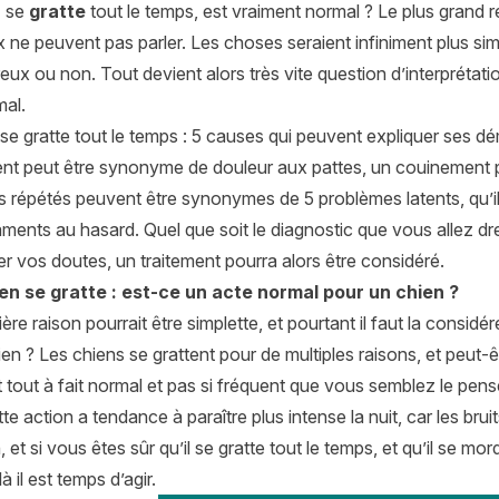
n
se
gratte
tout le temps, est vraiment normal ? Le plus grand r
 ne peuvent pas parler. Les choses seraient infiniment plus sim
ureux ou non. Tout devient alors très vite question d’interprétatio
mal.
se gratte tout le temps : 5 causes qui peuvent expliquer ses 
nt peut être synonyme de douleur aux pattes, un couinement p
 répétés peuvent être synonymes de 5 problèmes latents, qu’il 
ents au hasard. Quel que soit le diagnostic que vous allez dresser
r vos doutes, un traitement pourra alors être considéré.
en se gratte : est-ce un acte normal pour un chien ?
ère raison pourrait être simplette, et pourtant il faut la considé
ien ? Les chiens se grattent pour de multiples raisons, et peut
t tout à fait normal et pas si fréquent que vous semblez le pen
tte action a tendance à paraître plus intense la nuit, car les bru
, et si vous êtes sûr qu’il se gratte tout le temps, et qu’il se m
là il est temps d’agir.