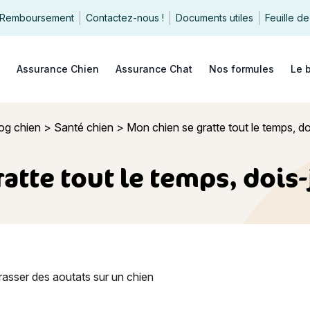
Remboursement
Contactez-nous !
Documents utiles
Feuille de
echercher
Assurance Chien
Assurance Chat
Nos formules
Le 
og chien
>
Santé chien
>
Mon chien se gratte tout le temps, do
atte tout le temps, dois-
e gratte tout le temps, dois-je m’inquiéter ?