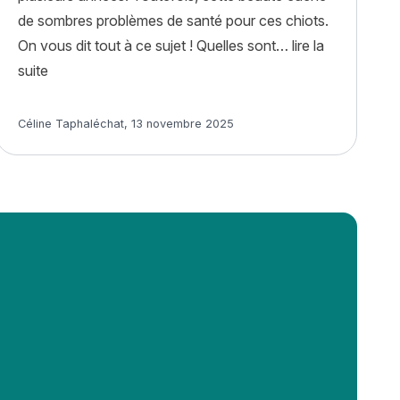
de sombres problèmes de santé pour ces chiots.
On vous dit tout à ce sujet ! Quelles sont…
lire la
« Le chien double merle : tout savoir »
suite
sa laisse ? »
Article rédigé par
Céline Taphaléchat
,
13 novembre 2025