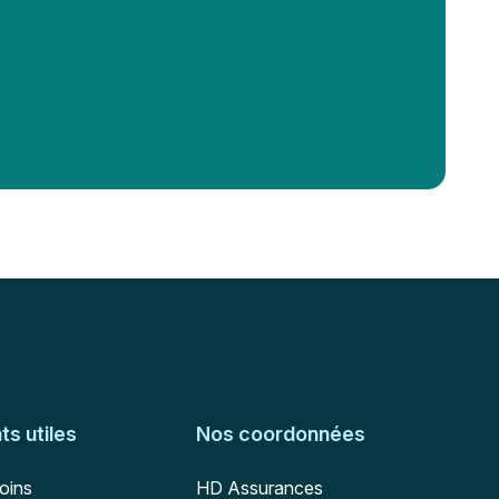
s utiles
Nos coordonnées
Adresse postale
soins
HD Assurances