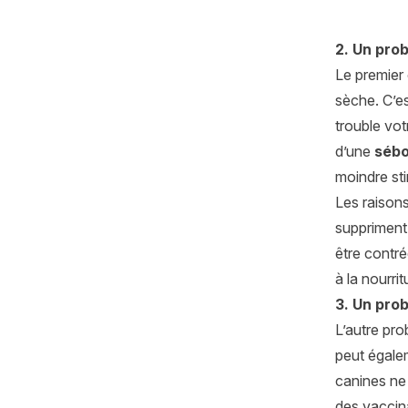
2. Un pro
Le premier 
sèche. C’es
trouble vo
d’une
sébo
moindre sti
Les raison
suppriment 
être contré
à la nourri
3. Un prob
L’autre pro
peut égalem
canines ne 
des vaccina