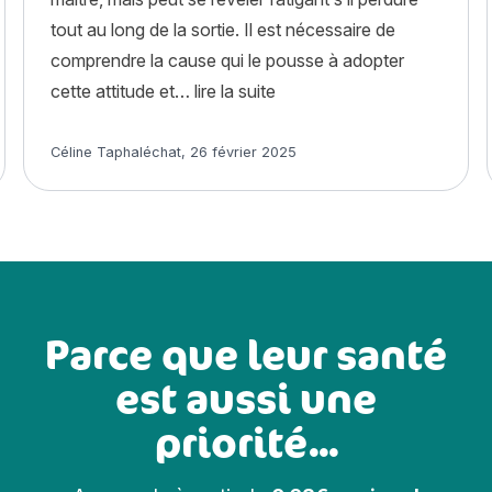
tout au long de la sortie. Il est nécessaire de
comprendre la cause qui le pousse à adopter
« Pourquoi mon chien mord 
cette attitude et…
lire la suite
e chez le chien : causes, symptômes, traitement »
Article rédigé par
Céline Taphaléchat
,
26 février 2025
Parce que leur santé
est aussi une
priorité...