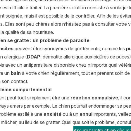
e est difficile à traiter. La première solution consiste à soulager
nt soignée, mais il est possible de la contrôler. Afin de les évit
s. Elles sont peu chères alors n’hésitez pas à consulter votre vé
la qualité de sa nourriture.
ien se gratte : un problème de parasite
asites
peuvent être synonymes de grattements, comme les
p
n allergique (
DDAP
, dermatite allergique aux piqûres de puces),
is avec un antiparasitaire disponible chez n’importe quel vétér
dre un
bain
à votre chien régulièrement, tout en prenant soin de 
à son contact.
blème comportemental
ent peut tout simplement être une
réaction compulsive
, il c
sprays amers par exemple. Le chien pourrait endommager sa pea
problème est lié à une
anxiété
ou à un
ennui
importants, veillez 
a mâcher, au lieu de se gratter. Quel que soit le problème, consul
Assurez votre chien dès ma