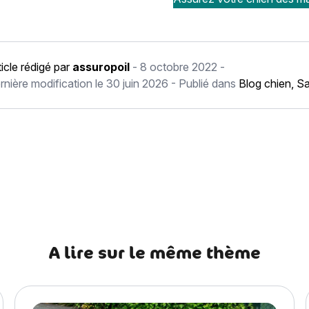
ticle rédigé par
assuropoil
-
8 octobre 2022
-
rnière modification le
30 juin 2026
- Publié dans
Blog chien
,
Sa
récédent Dentition chien : comment brosser les dents de son ch
A lire sur le même thème