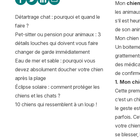
Mon
chie
les animaux
Détartrage chat : pourquoi et quand le
s’il est he
faire ?
de son ani
Pet-sitter ou pension pour animaux : 3
Mon chien 
détails louches qui doivent vous faire
Un boiteme
changer de garde immédiatement
grattements
Eau de mer et sable : pourquoi vous
des médicam
devez absolument doucher votre chien
de confirme
après la plage
1. Mon chi
Éclipse solaire : comment protéger les
Cette premi
chiens et les chats ?
c’est un ch
10 chiens qui ressemblent à un loup !
le geste es
parfois. Ce
votre chien
se blesser, 