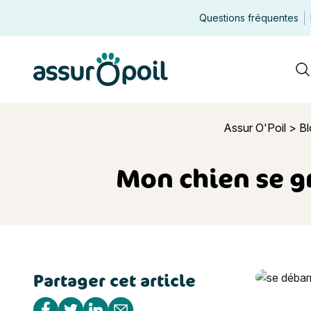
Questions fréquentes
Assur O'Poil
R
Assur O'Poil
>
Bl
Mon chien se gr
Partager cet article
Mon chien s
Partager sur Facebook
Partager sur Twitter
Partager sur Linkedin
Partager par e-mail