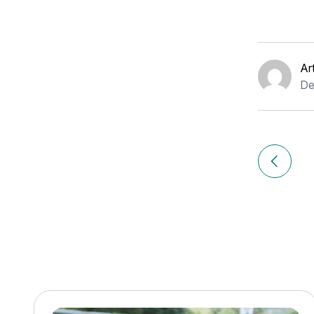
Ar
De
Navigation
de
Article p
l’article