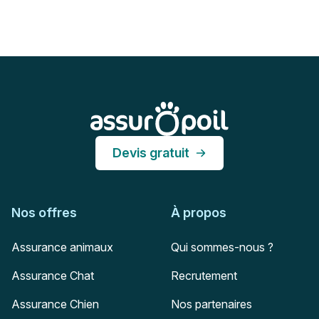
Pied de page
Assur O'Poil
Devis gratuit
Nos offres
À propos
Assurance animaux
Qui sommes-nous ?
Assurance Chat
Recrutement
Assurance Chien
Nos partenaires