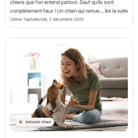
chiens que l’on entend partout. Sauf qu’ils sont
« Vo
complètement faux ! Un chien qui remue…
lire la suite
Article rédigé par
Céline Taphaléchat
,
2 décembre 2025
Astuces chien