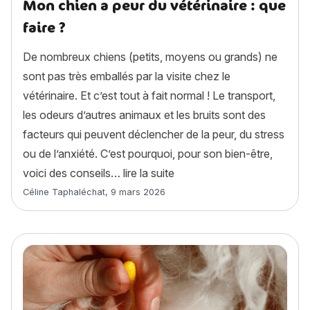
Mon chien a peur du vétérinaire : que
faire ?
De nombreux chiens (petits, moyens ou grands) ne
sont pas très emballés par la visite chez le
vétérinaire. Et c’est tout à fait normal ! Le transport,
les odeurs d’autres animaux et les bruits sont des
facteurs qui peuvent déclencher de la peur, du stress
ou de l’anxiété. C’est pourquoi, pour son bien-être,
« Mon chien a peur du vétéri
voici des conseils…
lire la suite
Article rédigé par
Céline Taphaléchat
,
9 mars 2026