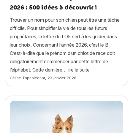
2026 : 500 idées à découvrir !
Trouver un nom pour son chien peut être une tâche
difficile. Pour simplifier la vie de tous les futurs
propriétaires, la lettre du LOF sert à les guider dans
leur choix. Concernant l’année 2026, c’est le B.
C’est-à-dire que le prénom d’un chiot de race doit
obligatoirement commencer par cette lettre de
« Noms de chien en B
l’alphabet. Cette dernière…
lire la suite
Article rédigé par
Céline Taphaléchat
,
23 janvier 2026