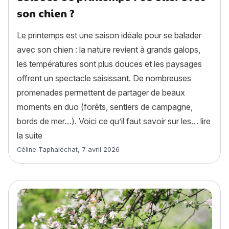
son chien ?
Le printemps est une saison idéale pour se balader
avec son chien : la nature revient à grands galops,
les températures sont plus douces et les paysages
offrent un spectacle saisissant. De nombreuses
promenades permettent de partager de beaux
moments en duo (forêts, sentiers de campagne,
bords de mer…). Voici ce qu’il faut savoir sur les…
lire
« Balades de printemps : où aller avec son chien ? 
la suite
Article rédigé par
Céline Taphaléchat
,
7 avril 2026