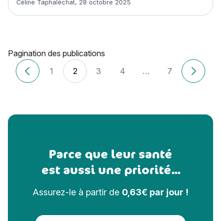
Céline Taphaléchat
,
28 octobre 2025
Pagination des publications
1
2
3
4
…
7
Articles plus récents
Anciens 
Parce que leur santé
est aussi une priorité...
Assurez-le à partir de
0,63€ par jour !