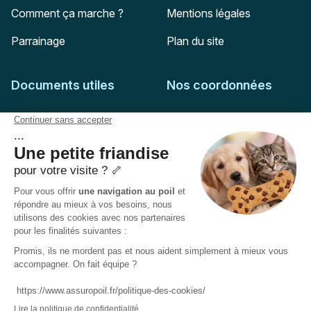
Comment ça marche ?
Mentions légales
Parrainage
Plan du site
Documents utiles
Nos coordonnées
Adresse postale
Feuille de soins
HD Assurances
51-55 rue Hoche
Conditions générales
94767
Ivry-sur-Seine
Politique de confidentialité
Pas encore client ?
Mail :
adhesion@assuropoil.com
Politique des Cookies
Tel :
01 77 94 89 02
Accessibilité :
Partiellement conforme