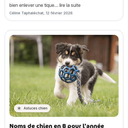
« Comment enlever une 
bien enlever une tique…
lire la suite
Article rédigé par
Céline Taphaléchat
,
12 février 2026
Astuces chien
Noms de chien en B pour l’année