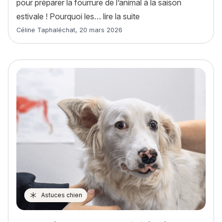
pour préparer la fourrure de l’animal à la saison
« Pelage du chien au pr
estivale ! Pourquoi les…
lire la suite
Article rédigé par
Céline Taphaléchat
,
20 mars 2026
Astuces chien