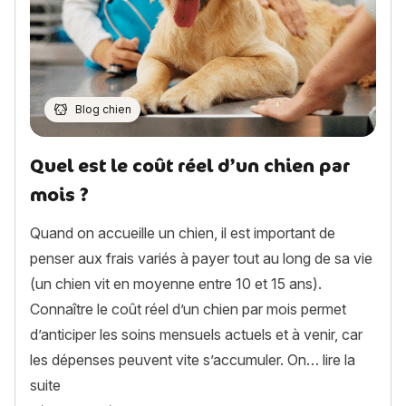
Blog chien
Quel est le coût réel d’un chien par
mois ?
Quand on accueille un chien, il est important de
penser aux frais variés à payer tout au long de sa vie
(un chien vit en moyenne entre 10 et 15 ans).
Connaître le coût réel d’un chien par mois permet
d’anticiper les soins mensuels actuels et à venir, car
les dépenses peuvent vite s’accumuler. On…
lire la
« Quel est le coût réel d’un chien par mois ? »
suite
Article rédigé par