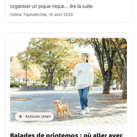
« Comment pique-ni
organiser un pique-nique…
lire la suite
Article rédigé par
Céline Taphaléchat
,
16 avril 2026
Astuces chien
Balades de printemps : où aller avec