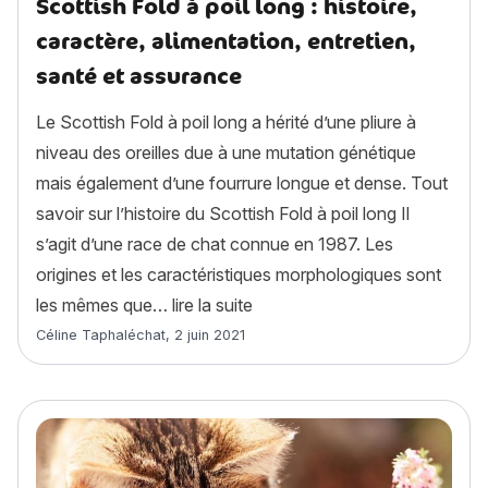
Scottish Fold à poil long : histoire,
caractère, alimentation, entretien,
santé et assurance
Le Scottish Fold à poil long a hérité d’une pliure à
niveau des oreilles due à une mutation génétique
mais également d’une fourrure longue et dense. Tout
savoir sur l’histoire du Scottish Fold à poil long Il
s’agit d’une race de chat connue en 1987. Les
origines et les caractéristiques morphologiques sont
« Scottish Fold à poil long : hi
les mêmes que…
lire la suite
Article rédigé par
Céline Taphaléchat
,
2 juin 2021