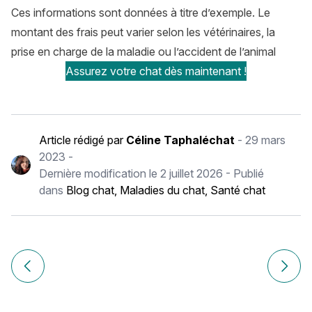
Ces informations sont données à titre d’exemple. Le
montant des frais peut varier selon les vétérinaires, la
prise en charge de la maladie ou l’accident de l’animal
Assurez votre chat dès maintenant !
Article rédigé par
Céline Taphaléchat
-
29 mars
2023
-
Dernière modification le
2 juillet 2026
- Publié
dans
Blog chat
,
Maladies du chat
,
Santé chat
Navigation
de
Article précédent Mon chien a fait un AVC : que faire ?
Article
l’article