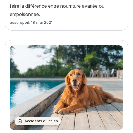
faire la différence entre nourriture avariée ou
empoisonnée.
Article rédigé par
assuropoil
,
18 mai 2021
Accidents du chien