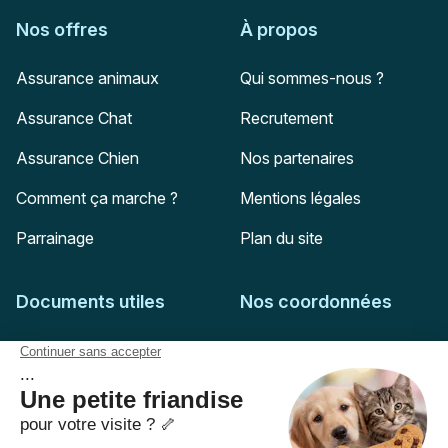
Nos offres
À propos
Assurance animaux
Qui sommes-nous ?
Assurance Chat
Recrutement
Assurance Chien
Nos partenaires
Comment ça marche ?
Mentions légales
Parrainage
Plan du site
Documents utiles
Nos coordonnées
Adresse postale
Feuille de soins
HD Assurances
51-55 rue Hoche
Conditions générales
94767
Ivry-sur-Seine
Politique de confidentialité
Pas encore client ?