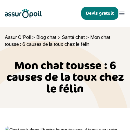
Assur O'Poil
Devis gratuit
Ouvr
Assur O'Poil
>
Blog chat
>
Santé chat
>
Mon chat
tousse : 6 causes de la toux chez le félin
Mon chat tousse : 6
causes de la toux chez
le félin
Mon chat tousse : 6 causes de la toux chez le félin