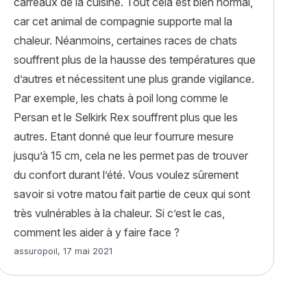
carreaux de la cuisine. Tout cela est bien normal,
ers : pourquoi et que faire ? »
car cet animal de compagnie supporte mal la
chaleur. Néanmoins, certaines races de chats
souffrent plus de la hausse des températures que
d’autres et nécessitent une plus grande vigilance.
Par exemple, les chats à poil long comme le
Persan et le Selkirk Rex souffrent plus que les
autres. Etant donné que leur fourrure mesure
jusqu’à 15 cm, cela ne les permet pas de trouver
du confort durant l’été. Vous voulez sûrement
savoir si votre matou fait partie de ceux qui sont
très vulnérables à la chaleur. Si c’est le cas,
comment les aider à y faire face ?
Article rédigé par
assuropoil
,
17 mai 2021