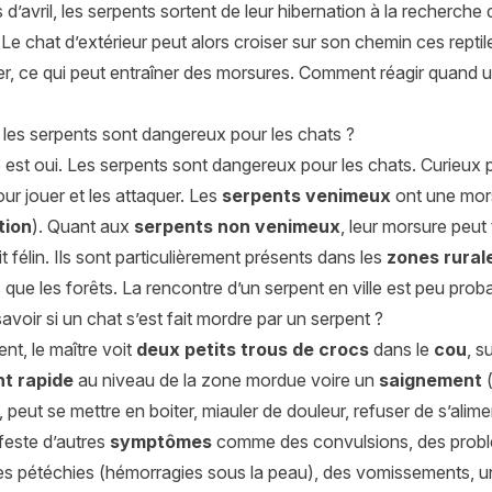
 d’avril, les serpents sortent de leur hibernation à la recherche
 Le chat d’extérieur peut alors croiser sur son chemin ces reptil
r, ce qui peut entraîner des morsures. Comment réagir quand 
 les serpents sont dangereux pour les chats ?
est oui. Les serpents sont dangereux pour les chats. Curieux p
ur jouer et les attaquer. Les
serpents venimeux
ont une mors
tion
). Quant aux
serpents non venimeux
, leur morsure peu
it félin. Ils sont particulièrement présents dans les
zones rural
 que les forêts. La rencontre d’un serpent en ville est peu prob
oir si un chat s’est fait mordre par un serpent ?
nt, le maître voit
deux petits trous de crocs
dans le
cou
, s
t rapide
au niveau de la zone mordue voire un
saignement
(
, peut se mettre en boiter, miauler de douleur, refuser de s’alimen
ifeste d’autres
symptômes
comme des convulsions, des problèm
es pétéchies (hémorragies sous la peau), des vomissements, une