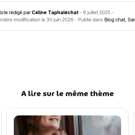
ticle rédigé par
Céline Taphaléchat
-
8 juillet 2025
-
rnière modification le
30 juin 2026
- Publié dans
Blog chat
,
San
récédent Comment reconnaître le sexe d’un chaton ?
A lire sur le même thème