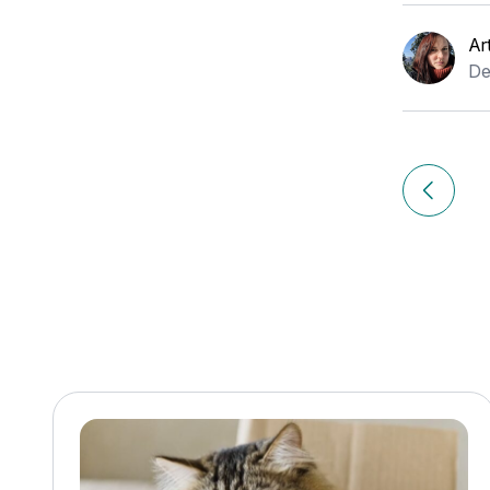
Ar
De
Navigation
de
Article p
l’article