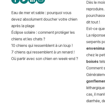
Dès le mois
reproduire.
Eau de mer et sable : pourquoi vous
pourchasse
devez absolument doucher votre chien
dit tout !
après la plage
Est-ce que
Éclipse solaire : comment protéger les
La réponse 
chiens et les chats ?
serpents po
10 chiens qui ressemblent à un loup !
envenima
7 chiens qui ressemblent à un renard !
chez le pet
Où partir avec son chien en week-end ?
boisés
tels
Comment sav
Généraleme
gonflemen
léthargique
cas, il man
diarrhée, d