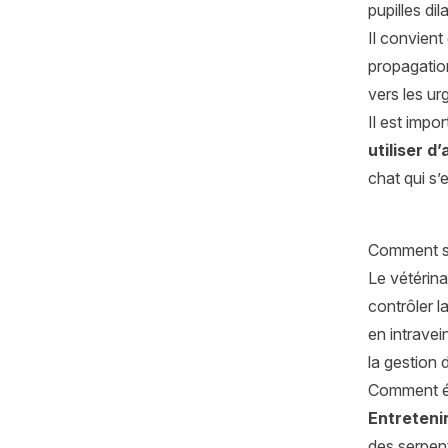
pupilles dil
Il convient
propagation
vers les ur
Il est impo
utiliser d
chat qui s’
Comment so
Le vétérina
contrôler l
en intrave
la gestion 
Comment év
Entretenir
des serpen