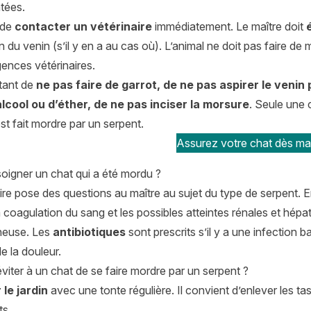
atées.
 de
contacter un vétérinaire
immédiatement. Le maître doit
 du venin (s’il y en a au cas où). L’animal ne doit pas faire 
gences vétérinaires.
rtant de
ne pas faire de garrot, de ne pas aspirer le venin 
’alcool ou d’éther, de ne pas inciser la morsure
. Seule une 
est fait mordre par un serpent.
Assurez votre chat dès mai
igner un chat qui a été mordu ?
ire pose des questions au maître au sujet du type de serpent. 
a coagulation du sang et les possibles atteintes rénales et hépa
ineuse. Les
antibiotiques
sont prescrits s’il y a une infection
de la douleur.
iter à un chat de se faire mordre par un serpent ?
 le jardin
avec une tonte régulière. Il convient d’enlever les tas
ts.