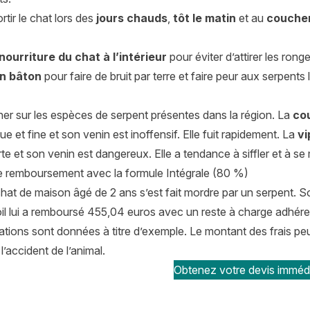
rtir le chat lors des
jours chauds
,
tôt le matin
et au
coucher
nourriture du chat à l’intérieur
pour éviter d’attirer les ronge
n bâton
pour faire de bruit par terre et faire peur aux serpents
ner sur les espèces de serpent présentes dans la région. La
co
e et fine et son venin est inoffensif. Elle fuit rapidement. La
vi
e et son venin est dangereux. Elle a tendance à siffler et à se
 remboursement avec la formule Intégrale (80 %)
hat de maison âgé de 2 ans s’est fait mordre par un serpent. S
il lui a remboursé 455,04 euros avec un reste à charge adhére
tions sont données à titre d’exemple. Le montant des frais peut 
l’accident de l’animal.
Obtenez votre devis imméd