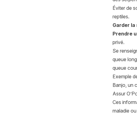
Éviter de so
reptiles.
Garder la 
Prendre u
privé.
Se renseig
queue longu
queue court
Exemple de
Banjo, un c
Assur O’Po
Ces informa
maladie ou 