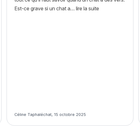
« Mon chat a des v
Est-ce grave si un chat a…
lire la suite
Article rédigé par
Céline Taphaléchat
,
15 octobre 2025