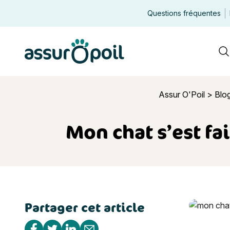
Questions fréquentes
Assur O'Poil
R
Assur O'Poil
>
Blo
Mon chat s’est fa
Partager cet article
Mon chat s’
Partager sur Facebook
Partager sur Twitter
Partager sur Linkedin
Partager par e-mail