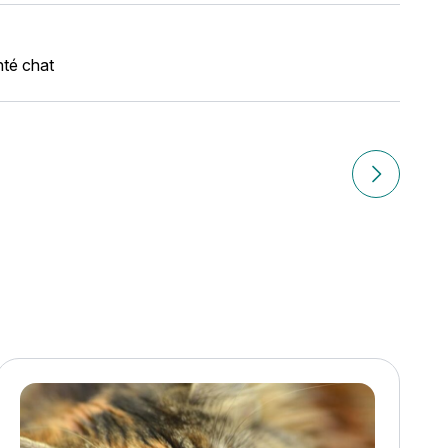
té chat
Article suiv