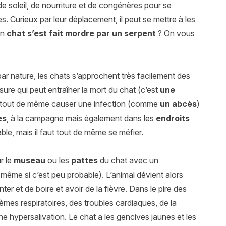
 de soleil, de nourriture et de congénères pour se
es. Curieux par leur déplacement, il peut se mettre à les
un
chat s’est fait mordre par un serpent
? On vous
ar nature, les chats s’approchent très facilement des
ure qui peut entraîner la mort du chat (c’est
une
t tout de même causer une infection (comme
un abcès
)
es
, à la campagne mais également dans les
endroits
able, mais il faut tout de même se méfier.
ur le
museau
ou les
pattes
du chat avec un
même si c’est peu probable). L’animal dévient alors
ter et de boire et avoir de la fièvre. Dans le pire des
es respiratoires, des troubles cardiaques, de la
 hypersalivation. Le chat a les gencives jaunes et les