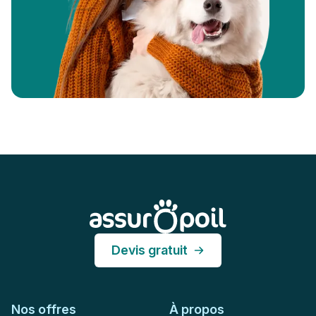
Pied de page
Assur O'Poil
Devis gratuit
Nos offres
À propos