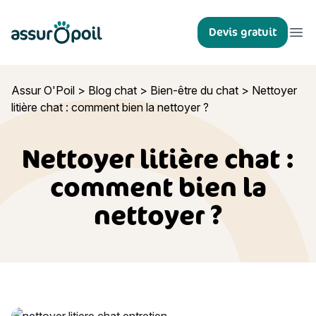
Assur O'Poil
Devis gratuit
Ouvr
Assur O'Poil
>
Blog chat
>
Bien-être du chat
>
Nettoyer
litière chat : comment bien la nettoyer ?
Nettoyer litière chat :
comment bien la
nettoyer ?
Nettoyer litière chat : comment bien la nettoyer ?