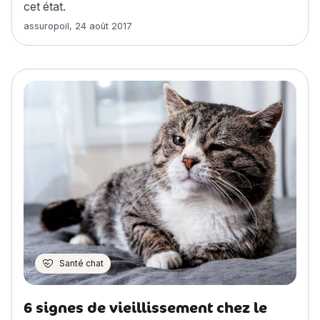
cet état.
Article rédigé par
assuropoil
,
24 août 2017
Santé chat
6 signes de vieillissement chez le