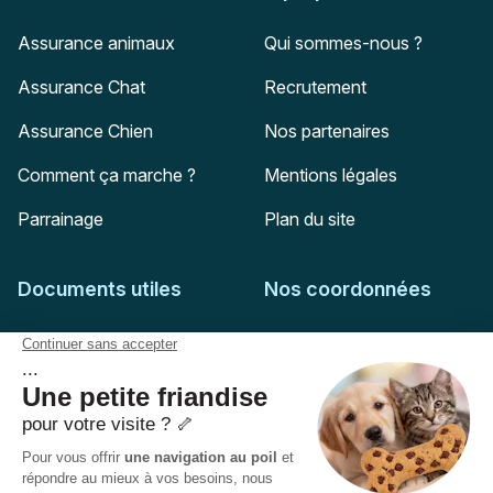
Assurance animaux
Qui sommes-nous ?
Assurance Chat
Recrutement
Assurance Chien
Nos partenaires
Comment ça marche ?
Mentions légales
Parrainage
Plan du site
Documents utiles
Nos coordonnées
Adresse postale
Feuille de soins
HD Assurances
51-55 rue Hoche
Conditions générales
94767
Ivry-sur-Seine
Politique de confidentialité
Pas encore client ?
Mail :
adhesion@assuropoil.com
Politique des Cookies
Tel :
01 77 94 89 02