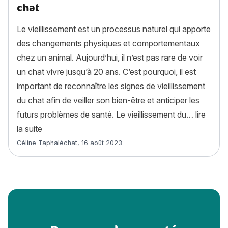
chat
Le vieillissement est un processus naturel qui apporte
des changements physiques et comportementaux
chez un animal. Aujourd’hui, il n’est pas rare de voir
un chat vivre jusqu’à 20 ans. C’est pourquoi, il est
important de reconnaître les signes de vieillissement
du chat afin de veiller son bien-être et anticiper les
futurs problèmes de santé. Le vieillissement du…
lire
« 6 signes de vieillissement chez le chat »
la suite
Article rédigé par
Céline Taphaléchat
,
16 août 2023