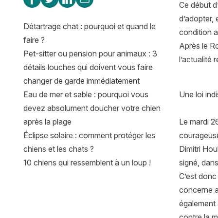
Ce début d
d’adopter, 
Détartrage chat : pourquoi et quand le
condition a
faire ?
Après le Ro
Pet-sitter ou pension pour animaux : 3
l’actualité 
détails louches qui doivent vous faire
changer de garde immédiatement
Eau de mer et sable : pourquoi vous
Une loi ind
devez absolument doucher votre chien
après la plage
Le mardi 26
Éclipse solaire : comment protéger les
courageuse
chiens et les chats ?
Dimitri Hou
10 chiens qui ressemblent à un loup !
signé, dans 
C’est donc
concerne a
également a
contre la m