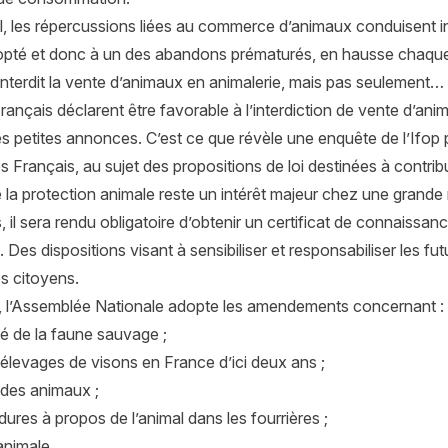
l, les répercussions liées au commerce d’animaux conduisent
dopté et donc à un des abandons prématurés, en hausse chaqu
interdit la vente d’animaux en animalerie, mais pas seulement…
ançais déclarent être favorable à l’interdiction de vente d’anim
es petites annonces. C’est ce que révèle une enquête de l’Ifop
es Français, au sujet des propositions de loi destinées à contri
 la protection animale reste un intérêt majeur chez une grande 
il sera rendu obligatoire d’obtenir un certificat de connaissa
Des dispositions visant à sensibiliser et responsabiliser les f
es citoyens.
rs, l’Assemblée Nationale adopte les amendements concernant :
ité de la faune sauvage ;
s élevages de visons en France d’ici deux ans ;
s des animaux ;
dures à propos de l’animal dans les fourrières ;
 animale.