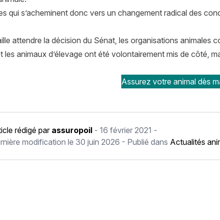
s qui s’acheminent donc vers un changement radical des condit
faille attendre la décision du Sénat, les organisations animales
t les animaux d’élevage ont été volontairement mis de côté, ma
Assurez votre animal dès ma
ticle rédigé par
assuropoil
-
16 février 2021
-
rnière modification le
30 juin 2026
- Publié dans
Actualités an
récédent Faut-il assurer son animal, est-ce nécessaire ?