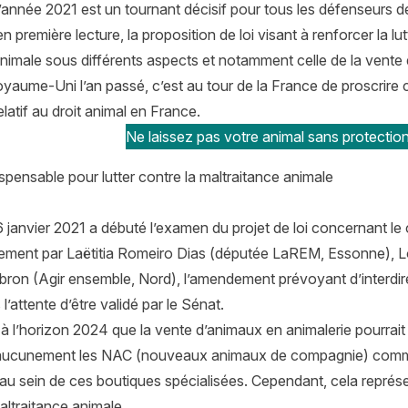
’année 2021 est un tournant décisif pour tous les défenseurs d
en première lecture, la proposition de loi visant à renforcer la l
nimale sous différents aspects et notamment celle de la vente 
yaume-Uni l’an passé, c’est au tour de la France de proscrire 
relatif au droit animal en France.
Ne laissez pas votre animal sans protection
ispensable pour lutter contre la maltraitance animale
 janvier 2021 a débuté l’examen du projet de loi concernant l
ment par Laëtitia Romeiro Dias (députée LaREM, Essonne), L
bron (Agir ensemble, Nord), l’amendement prévoyant d’interdir
l’attente d’être validé par le Sénat.
 à l’horizon 2024 que la vente d’animaux en animalerie pourra
ucunement les NAC (nouveaux animaux de compagnie) comme le
u sein de ces boutiques spécialisées. Cependant, cela représent
altraitance animale.