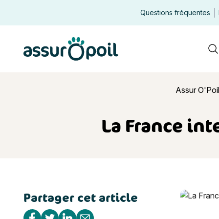
Questions fréquentes
Assur O'Poil
R
Assur O'Poi
La France int
Partager cet article
La France i
Partager sur Facebook
Partager sur Twitter
Partager sur Linkedin
Partager par e-mail