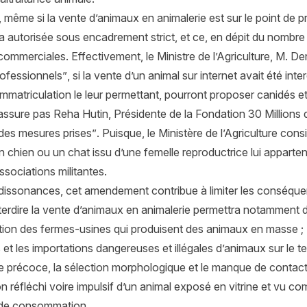
s, même si la vente d’animaux en animalerie est sur le point de pr
ra autorisée sous encadrement strict, et ce, en dépit du nombr
mmerciales. Effectivement, le Ministre de l’Agriculture, M. De
rofessionnels”
, si la vente d’un animal sur internet avait été inte
mmatriculation le leur permettant, pourront proposer canidés et 
assure pas Reha Hutin, Présidente de la Fondation 30 Millions d
é des mesures prises”
. Puisque, le Ministère de l’Agriculture con
 chien ou un chat issu d’une femelle reproductrice lui apparte
sociations militantes.
 dissonances, cet amendement contribue à limiter les conséquen
nterdire la vente d’animaux en animalerie permettra notamment d’
ation des fermes-usines qui produisent des animaux en masse ;
s et les importations dangereuses et illégales d’animaux sur le ter
e précoce, la sélection morphologique et le manque de contact 
on réfléchi voire impulsif d’un animal exposé en vitrine et vu c
 de consommation.