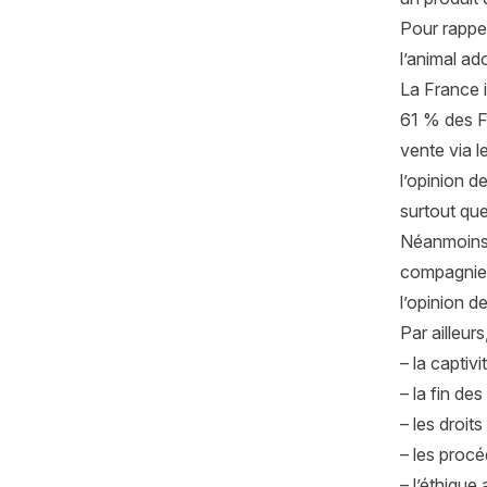
Pour rappe
l’animal a
La France 
61 % des Fr
vente via l
l’opinion d
surtout que
Néanmoins, 
compagnie. 
l’opinion d
Par ailleu
– la captiv
– la fin de
– les droit
– les procé
– l’éthique