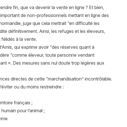
endre fin, que va devenir la vente en ligne ? Et bien,
e important de non-professionnels mettant en ligne des
normandie, juge que cela mettrait
“en difficulté les
rdite définitivement. Ainsi, les refuges et les éleveurs,
félidés à la vente.
’Amis, qui exprime avoir “
des réserves quant à
sidère
“comme éleveur, toute personne vendant
nant »
. Des mesures sans nul doute trop légères aux
ces directes de cette “marchandisation” incontrôlable.
éviter ou du moins restreindre :
ritoire français ;
humain pour l’animal ;
omme