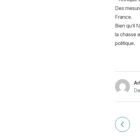
Des mesure
France.
Bien qu’il 
la chasse e
politique.
Ar
De
Navigation
de
Article p
l’article