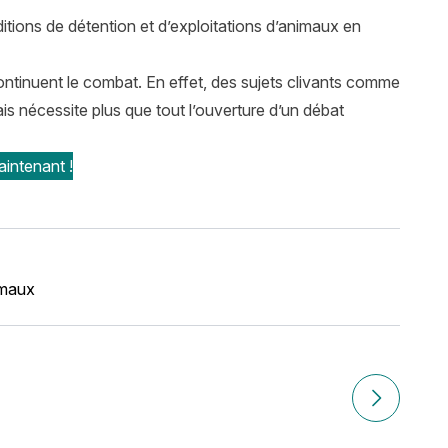
ions de détention et d’exploitations d’animaux en
 continuent le combat. En effet, des sujets clivants comme
is nécessite plus que tout l’ouverture d’un débat
intenant !
imaux
Article suiv