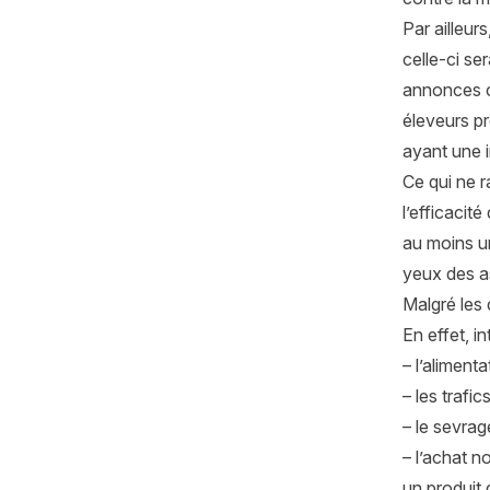
Par ailleur
celle-ci se
annonces co
éleveurs
p
ayant une i
Ce qui ne r
l’efficacit
au
moins un
yeux des as
Malgré les
En effet, i
– l’aliment
– les trafic
– le sevrag
– l’achat n
un produit