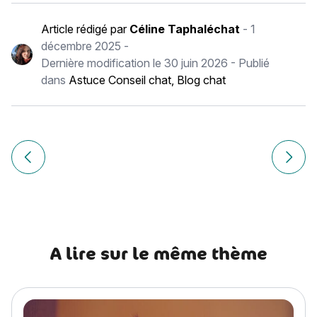
Article rédigé par
Céline Taphaléchat
-
1
décembre 2025
-
Dernière modification le
30 juin 2026
- Publié
dans
Astuce Conseil chat
,
Blog chat
Navigation
de
Article précédent Les 5 chats hybrides à connaître et les 
Article
l’article
A lire sur le même thème