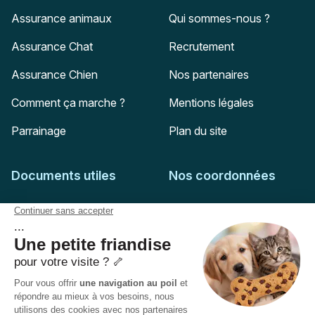
Assurance animaux
Qui sommes-nous ?
Assurance Chat
Recrutement
Assurance Chien
Nos partenaires
Comment ça marche ?
Mentions légales
Parrainage
Plan du site
Documents utiles
Nos coordonnées
Adresse postale
Feuille de soins
HD Assurances
51-55 rue Hoche
Conditions générales
94767
Ivry-sur-Seine
Politique de confidentialité
Pas encore client ?
Mail :
adhesion@assuropoil.com
Politique des Cookies
Tel :
01 77 94 89 02