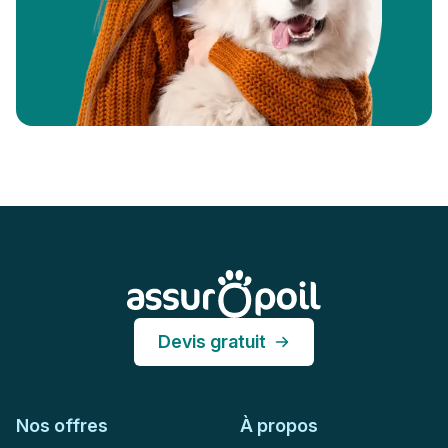
Pied de page
Assur O'Poil
Devis gratuit
Nos offres
À propos