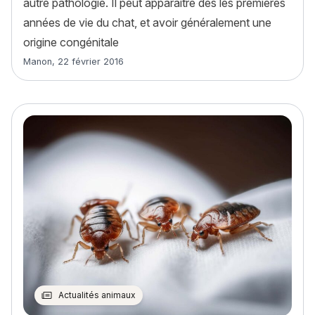
autre pathologie. Il peut apparaître dès les premières
années de vie du chat, et avoir généralement une
origine congénitale
Article rédigé par
Manon
,
22 février 2016
Actualités animaux