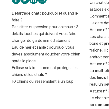
Un chat doi
astuces exi
Détartrage chat : pourquoi et quand le
Comment en
faire ?
Il existe d
Pet-sitter ou pension pour animaux : 3
Astuce n° 1
détails louches qui doivent vous faire
Les chats 
changer de garde immédiatement
boire et
pr
Eau de mer et sable : pourquoi vous
fraîche. Il
devez absolument doucher votre chien
endroit tran
après la plage
Astuce n° 2
Éclipse solaire : comment protéger les
La
multipl
chiens et les chats ?
des
lieux 
10 chiens qui ressemblent à un loup !
l’eau un peu
Astuce n° 3
Le chat aim
sa conso