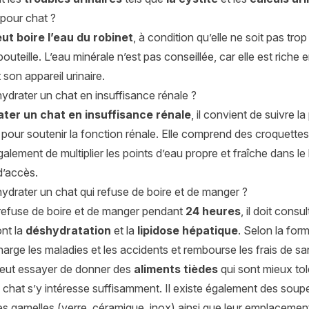
 pour chat ?
ut boire l’eau du robinet
, à condition qu’elle ne soit pas tro
outeille. L’eau minérale n’est pas conseillée, car elle est rich
 son appareil urinaire.
drater un chat en insuffisance rénale ?
ater un chat en
insuffisance rénale
, il convient de suivre l
 pour soutenir la fonction rénale. Elle comprend des croquettes
alement de multiplier les points d’eau propre et fraîche dans l
 d’accès.
drater un chat qui refuse de boire et de manger ?
 refuse de boire et de manger pendant
24 heures
, il doit consu
ont la
déshydratation
et la
lipidose hépatique
. Selon la form
arge les maladies et les accidents et rembourse les frais de sa
peut essayer de donner des
aliments tièdes
qui sont mieux tol
 chat s’y intéresse suffisamment. Il existe également des soupe
s gamelles (verre, céramique, inox) ainsi que leur emplacement (en