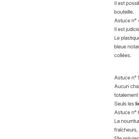
Il est possi
bouteille.
Astuce n° 4
Il est judi
Le plastiqu
bleue nota
collées.
Astuce n° 5 
Aucun chat 
totalement 
Seuls les
l
Astuce n° 6
La nourrit
fraîcheurs,
Elle prévie