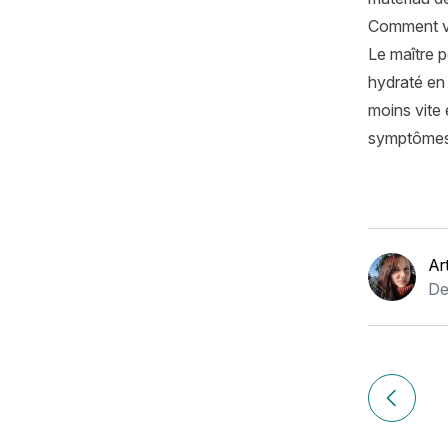
Comment vér
Le maître 
hydraté e
moins vite 
symptômes 
Ar
De
Navigation
de
Article p
l’article