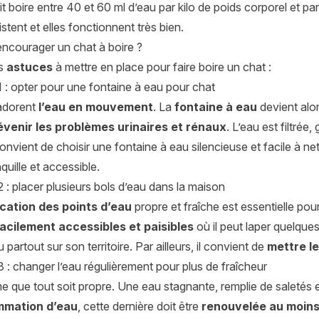
t boire entre 40 et 60 ml d’eau par kilo de poids corporel et pa
stent et elles fonctionnent très bien.
courager un chat à boire ?
es
astuces
à mettre en place pour faire boire un chat :
 : opter pour une fontaine à eau pour chat
adorent
l’eau en mouvement
. La
fontaine à eau
devient alo
évenir les problèmes urinaires et rénaux
. L’eau est filtrée
 convient de choisir une fontaine à eau silencieuse et facile à n
quille et accessible.
 : placer plusieurs bols d’eau dans la maison
ication des points d’eau
propre et fraîche est essentielle pour
facilement accessibles et paisibles
où il peut laper quelques 
 partout sur son territoire. Par ailleurs, il convient de
mettre le
 : changer l’eau régulièrement pour plus de fraîcheur
e que tout soit propre. Une eau stagnante, remplie de saletés
mmation d’eau
, cette dernière doit être
renouvelée au moins 