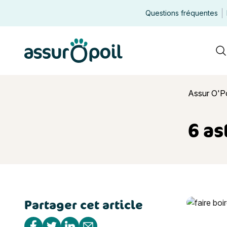
Questions fréquentes
Assur O'Poil
R
Assur O'Po
6 as
Partager cet article
6 astuces p
Partager sur Facebook
Partager sur Twitter
Partager sur Linkedin
Partager par e-mail