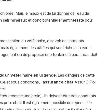
p chlorée. Mais le mieux est de lui donner de l’eau de
e en sels minéraux et donc potentiellement néfaste pour
a prescription du vétérinaire, à savoir des aliments
 mais également des pâtées qui sont riches en eau. Il
e logement ou de proposer une fontaine à eau. L’eau doit
lter un
vétérinaire en urgence
. Les dangers de cette
ule et sous conditions, l’
assurance chat
Assur O’Poil
nté.
érés (comme une proie). Ils doivent être très appétents
s pour chat. Il est également possible de repenser le
droit tranquille, loin de la litière et facile d’accès).