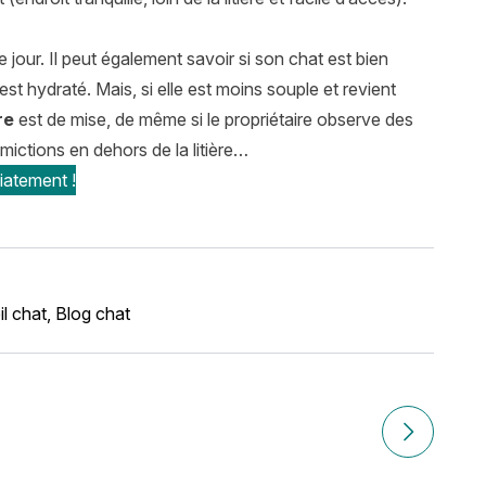
jour. Il peut également savoir si son chat est bien
t est hydraté. Mais, si elle est moins souple et revient
re
est de mise, de même si le propriétaire observe des
ctions en dehors de la litière…
iatement !
l chat
,
Blog chat
Article suiv