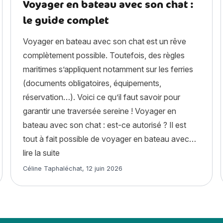
Voyager en bateau avec son chat :
le guide complet
Voyager en bateau avec son chat est un rêve
complètement possible. Toutefois, des règles
maritimes s’appliquent notamment sur les ferries
(documents obligatoires, équipements,
réservation…). Voici ce qu’il faut savoir pour
garantir une traversée sereine ! Voyager en
bateau avec son chat : est-ce autorisé ? Il est
at : causes, symptômes, traitements »
tout à fait possible de voyager en bateau avec…
« Voyager en bateau avec son chat : le guide
lire la suite
Article rédigé par
Céline Taphaléchat
,
12 juin 2026