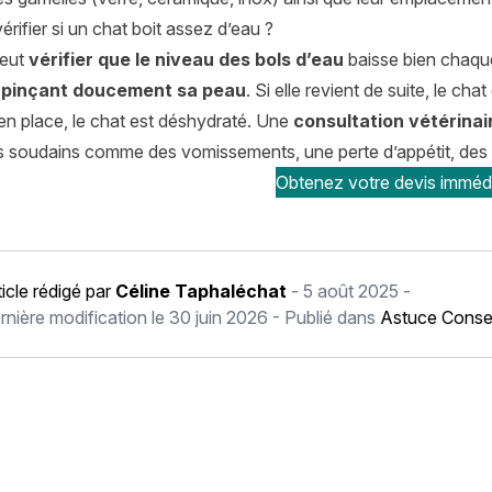
ifier si un chat boit assez d’eau ?
peut
vérifier que le niveau des bols d’eau
baisse bien chaque 
n
pinçant doucement sa peau
. Si elle revient de suite, le cha
en place, le chat est déshydraté. Une
consultation vétérinai
soudains comme des vomissements, une perte d’appétit, des mi
Obtenez votre devis imméd
ticle rédigé par
Céline Taphaléchat
-
5 août 2025
-
rnière modification le
30 juin 2026
- Publié dans
Astuce Consei
récédent Chat handicapé : comment prendre soin de lui ?