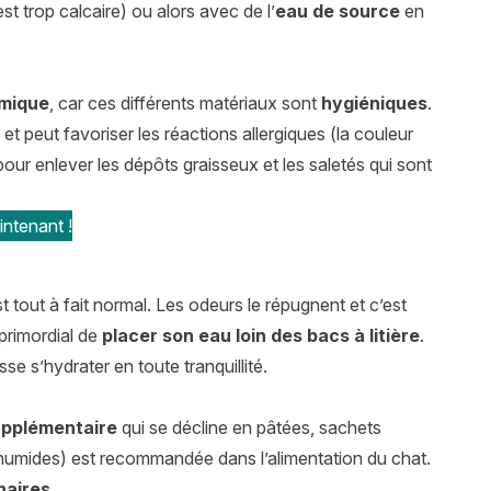
e est trop calcaire) ou alors avec de l’
eau de source
en
amique
, car ces différents matériaux sont
hygiéniques
.
et peut favoriser les réactions allergiques (la couleur
our enlever les dépôts graisseux et les saletés qui sont
ntenant !
tout à fait normal. Les odeurs le répugnent et c’est
 primordial de
placer son eau loin des bacs à litière
.
isse s’hydrater en toute tranquillité.
upplémentaire
qui se décline en pâtées, sachets
 humides) est recommandée dans l’alimentation du chat.
naires
.