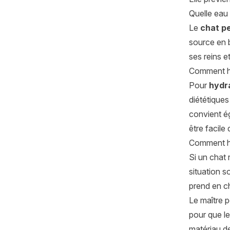
Quelle eau
Le
chat pe
source en b
ses reins et
Comment hy
Pour
hydr
diététiques
convient ég
être facile
Comment hy
Si un chat
situation s
prend en ch
Le maître 
pour que le
matériau de