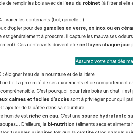
ble de remplir les bols avec de l’
eau du robinet
(à filtrer si ell
 : varier les contenants (bol, gamelle…)
cieux d’opter pour des
gamelles en verre, en inox ou en cér
e est généralement à proscrire. Il capture les mauvaises odeurs 
mment). Ces contenants doivent être
nettoyés chaque jour
p
Assurez votre chat dès mai
: éloigner l’eau de la nourriture et de la litière
ne boit à proximité de ses excréments et ce comportement est 
compréhensible. C’est pourquoi, pour faire boire un chat, il est
ieux calmes et faciles d’accès
sont à privilégier pour qu’il pu
 : ajouter de la pâtée dans sa nourriture
ure humide est
riche en eau
. C’est une
source hydratante s
 soupes… D’ailleurs,
la bi-nutrition
(aliments secs et aliments
nt les
troubles urinaires
tels que
la cystite
et les
calculs uri