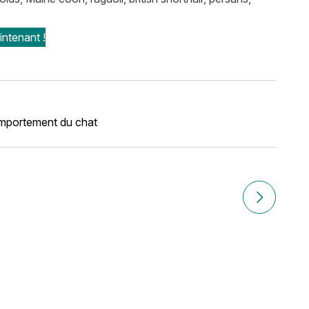
ntenant !
portement du chat
Article sui