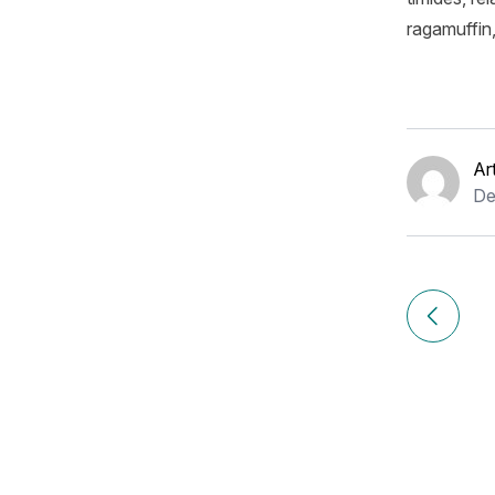
ragamuffin,
Ar
De
Navigation
de
Article p
l’article