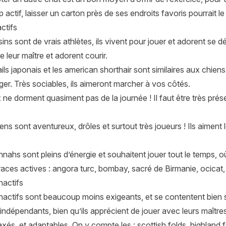
 actif, laisser un carton près de ses endroits favoris pourrait le 
ctifs
sins
sont de vrais athlètes, ils vivent pour jouer et adorent se 
 leur maître et adorent courir.
ils japonais
et les american shorthair sont similaires aux chiens
er. Très sociables, ils aimeront marcher à vos côtés.
ne dorment quasiment pas de la journée ! Il faut être très pr
iens
sont aventureux, drôles et surtout très joueurs ! Ils aiment
nahs sont pleins d’énergie et souhaitent jouer tout le temps, où
races actives : angora turc, bombay, sacré de Birmanie, ocicat,
nactifs
nactifs sont beaucoup moins exigeants, et se contentent bien s
indépendants, bien qu’ils apprécient de jouer avec leurs maîtres
laxés, et adaptables. On y compte les : scottish folds, highland f