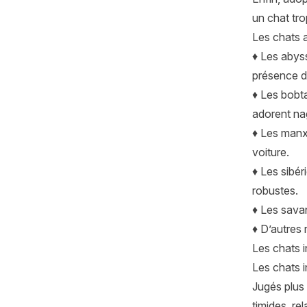
un chat trop
Les chats a
♦ Les
abys
présence de
♦ Les
bobta
adorent nag
♦ Les manx 
voiture.
♦ Les
sibér
robustes.
♦ Les savan
♦ D’autres 
Les chats i
Les chats i
Jugés plus 
timides, re