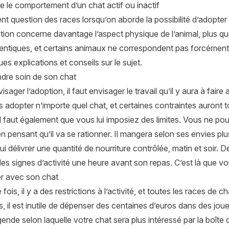
 le comportement d’un chat actif ou inactif
ent question des races lorsqu’on aborde la possibilité d’adopter
tion concerne davantage l’aspect physique de l’animal, plus qu
entiques, et certains animaux ne correspondent pas forcément à
ues explications et conseils sur le sujet.
ndre soin de son chat
isager l’adoption, il faut envisager le travail qu’il y aura à fai
 adopter n’importe quel chat, et certaines contraintes auront tou
il faut également que vous lui imposiez des limites. Vous ne po
en pensant qu’il va se rationner. Il mangera selon ses envies p
ir lui délivrer une quantité de nourriture contrôlée, matin et soir
es signes d’activité une heure avant son repas. C’est là que v
er avec son chat
fois, il y a des restrictions à l’activité, et toutes les races d
s, il est inutile de dépenser des centaines d’euros dans des jouets
gende selon laquelle votre chat sera plus intéressé par la boîte 