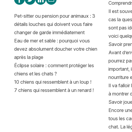
Comprendre
Il est souv
Pet-sitter ou pension pour animaux : 3
cas la ques
détails louches qui doivent vous faire
sont pas id
changer de garde immédiatement
voici quelq
Eau de mer et sable : pourquoi vous
Savoir pre
devez absolument doucher votre chien
Avant d’env
après la plage
pourrez pas
Éclipse solaire : comment protéger les
important, 
chiens et les chats ?
nourriture 
10 chiens qui ressemblent à un loup !
Il va fallo
7 chiens qui ressemblent à un renard !
à montrer d
Savoir jou
Encore une 
tous les ca
chat. La lé