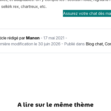
 selkirk rex, chartreux, etc.
Assurez votre chat dès mai
ticle rédigé par
Manon
-
17 mai 2021
-
rnière modification le
30 juin 2026
- Publié dans
Blog chat
,
Com
récédent Horoscope chien Vierge
A lire sur le même thème