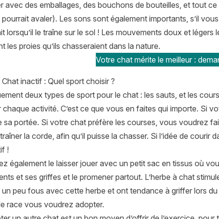
r avec des emballages, des bouchons de bouteilles, et tout ce q
il pourrait avaler). Les sons sont également importants, s’il vous
 fait lorsqu’il le traîne sur le sol ! Les mouvements doux et léger
t les proies qu’ils chasseraient dans la nature.
Votre chat mérite le meilleur : dema
 Chat inactif : Quel sport choisir ?
quement deux types de sport pour le chat : les sauts, et les cou
r chaque activité. C’est ce que vous en faites qui importe. Si v
 de sa portée. Si votre chat préfère les courses, vous voudrez f
traîner la corde, afin qu’il puisse la chasser. Si l’idée de courir
f !
 également le laisser jouer avec un petit sac en tissus où vous
nts et ses griffes et le promener partout. L’herbe à chat stimule
un peu fous avec cette herbe et ont tendance à griffer lors du
lle race vous voudrez adopter.
ter un autre chat est un bon moyen d’offrir de l’exercice, pou