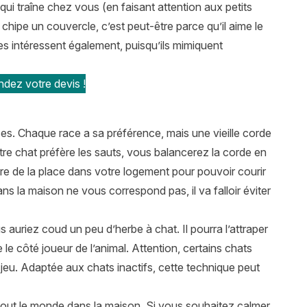
ui traîne chez vous (en faisant attention aux petits
 chipe un couvercle, c’est peut-être parce qu’il aime le
s les intéressent également, puisqu’ils mimiquent
ndez votre devis !
rses. Chaque race a sa préférence, mais une vieille corde
otre chat préfère les sauts, vous balancerez la corde en
aire de la place dans votre logement pour pouvoir courir
 dans la maison ne vous correspond pas, il va falloir éviter
 auriez coud un peu d’herbe à chat. Il pourra l’attraper
 le côté joueur de l’animal. Attention, certains chats
 jeu. Adaptée aux chats inactifs, cette technique peut
r tout le monde dans la maison. Si vous souhaitez calmer