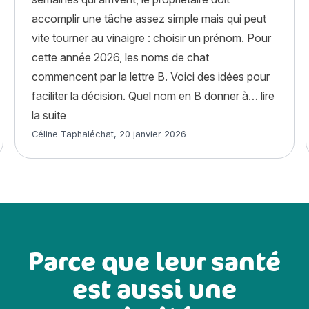
accomplir une tâche assez simple mais qui peut
vite tourner au vinaigre : choisir un prénom. Pour
cette année 2026, les noms de chat
commencent par la lettre B. Voici des idées pour
r du CBD à un chat ? »
faciliter la décision. Quel nom en B donner à…
lire
« Noms de chat en B pour l’année 2026 : 500 idée
la suite
Article rédigé par
Céline Taphaléchat
,
20 janvier 2026
Parce que leur santé
est aussi une