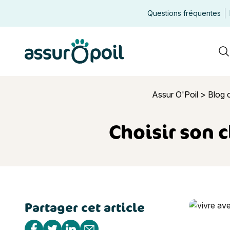
Questions fréquentes
Assur O'Poil
R
Assur O'Poil
>
Blog 
Choisir son c
Partager cet article
Choisir son
Partager sur Facebook
Partager sur Twitter
Partager sur Linkedin
Partager par e-mail