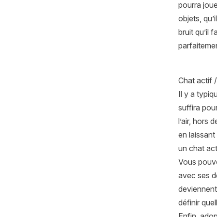
pourra joue
objets, qu’
bruit qu’il
parfaitemen
Chat actif /
Il y a typi
suffira pou
l’air, hors
en laissant 
un chat acti
Vous pouvez
avec ses de
deviennent 
définir que
Enfin, adop