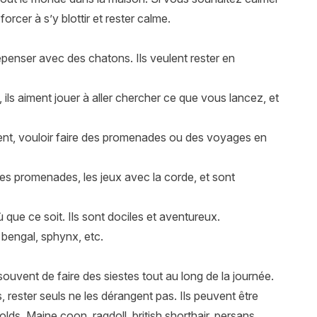
forcer à s’y blottir et rester calme.
dépenser avec des chatons. Ils veulent rester en
, ils aiment jouer à aller chercher ce que vous lancez, et
ésent, vouloir faire des promenades ou des voyages en
 les promenades, les jeux avec la corde, et sont
 que ce soit. Ils sont dociles et aventureux.
 bengal, sphynx, etc.
ouvent de faire des siestes tout au long de la journée.
, rester seuls ne les dérangent pas. Ils peuvent être
olds, Maine coon, ragdoll, british shorthair, persans,