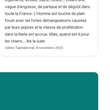
vague d’angoisse, de panique et de dégoût dans
toute la France. L’Homme est touché de plein
fouet avec les fortes démangeaisons causées
par leurs piqûres et la vitesse de prolifération
dans la literie est accrue. Mais, quand est-il pour
s à découvrir ! »
« Les punaises de lit et mon animal : 
les chiens…
lire la suite
Article rédigé par
Céline Taphaléchat
,
8 novembre 2023