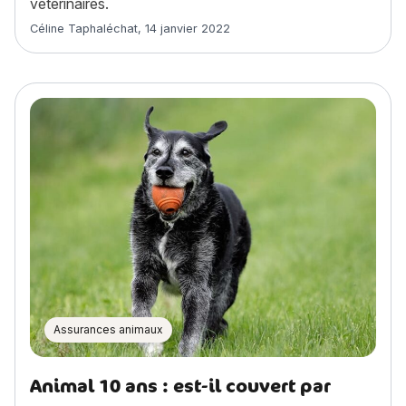
vétérinaires.
Article rédigé par
Céline Taphaléchat
,
14 janvier 2022
Assurances animaux
Animal 10 ans : est-il couvert par