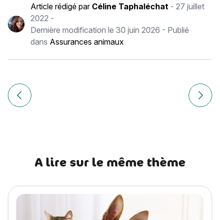
Article rédigé par
Céline Taphaléchat
-
27 juillet
2022
-
Dernière modification le
30 juin 2026
- Publié
dans
Assurances animaux
Navigation
de
Article précédent La perte d’audition : mon animal est-il so
Article
l’article
A lire sur le même thème