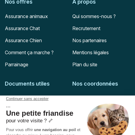
Nos offres
À propos
Assurance animaux
Qui sommes-nous ?
Assurance Chat
Recrutement
Assurance Chien
Nos partenaires
Comment ça marche ?
Mentions légales
Parrainage
Plan du site
Documents utiles
Nos coordonnées
Adresse postale
Feuille de soins
HD Assurances
51-55 rue Hoche
Conditions générales
94767
Ivry-sur-Seine
Politique de confidentialité
Pas encore client ?
Mail :
adhesion@assuropoil.com
Politique des Cookies