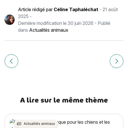
Article rédigé par
Céline Taphaléchat
-
21 août
2025
-
Dernière modification le
30 juin 2026
- Publié
dans
Actualités animaux
Navigation
de
Article précédent Peut-on donner de la pastèque à son chi
Article
l’article
A lire sur le même thème
Actualités animaux