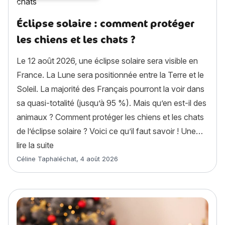
Éclipse solaire : comment protéger
les chiens et les chats ?
Le 12 août 2026, une éclipse solaire sera visible en
France. La Lune sera positionnée entre la Terre et le
Soleil. La majorité des Français pourront la voir dans
sa quasi-totalité (jusqu’à 95 %). Mais qu’en est-il des
animaux ? Comment protéger les chiens et les chats
de l’éclipse solaire ? Voici ce qu’il faut savoir ! Une…
« Éclipse solaire : comment protéger les chiens e
lire la suite
Article rédigé par
Céline Taphaléchat
,
4 août 2026