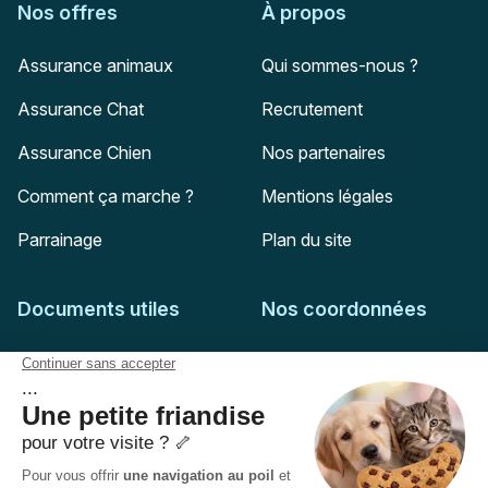
Nos offres
À propos
Assurance animaux
Qui sommes-nous ?
Assurance Chat
Recrutement
Assurance Chien
Nos partenaires
Comment ça marche ?
Mentions légales
Parrainage
Plan du site
Documents utiles
Nos coordonnées
Adresse postale
Feuille de soins
HD Assurances
51-55 rue Hoche
Conditions générales
94767
Ivry-sur-Seine
Politique de confidentialité
Pas encore client ?
Mail :
adhesion@assuropoil.com