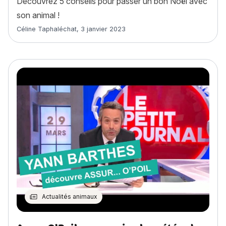
Découvrez 5 conseils pour passer un bon Noël avec
son animal !
Article rédigé par
Céline Taphaléchat
,
3 janvier 2023
Actualités animaux