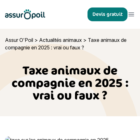
Assur O'Poil
Devis gratuit
Ouvr
Assur O'Poil
>
Actualités animaux
>
Taxe animaux de
compagnie en 2025 : vrai ou faux ?
Taxe animaux de
compagnie en 2025 :
vrai ou faux ?
Taxe animaux de compagnie en 2025 : vrai ou faux ?