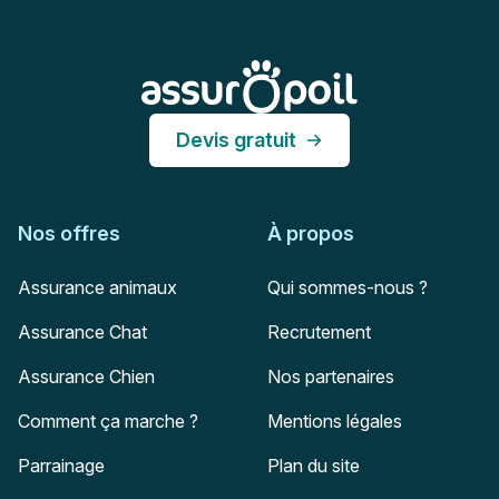
Pied de page
Assur O'Poil
Devis gratuit
Nos offres
À propos
Assurance animaux
Qui sommes-nous ?
Assurance Chat
Recrutement
Assurance Chien
Nos partenaires
Comment ça marche ?
Mentions légales
Parrainage
Plan du site