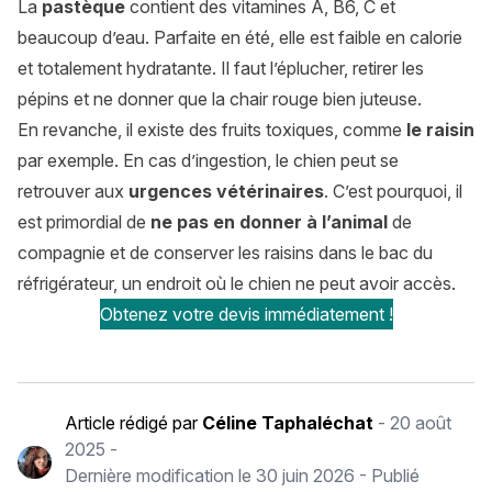
La
pastèque
contient des vitamines A, B6, C et
beaucoup d’eau. Parfaite en été, elle est faible en calorie
et totalement hydratante. Il faut l’éplucher, retirer les
pépins et ne donner que la chair rouge bien juteuse.
En revanche, il existe des fruits toxiques, comme
le raisin
par exemple. En cas d’ingestion, le chien peut se
retrouver aux
urgences vétérinaires
. C’est pourquoi, il
est primordial de
ne pas en donner à l’animal
de
compagnie et de conserver les raisins dans le bac du
réfrigérateur, un endroit où le chien ne peut avoir accès.
Obtenez votre devis immédiatement !
Article rédigé par
Céline Taphaléchat
-
20 août
2025
-
Dernière modification le
30 juin 2026
- Publié