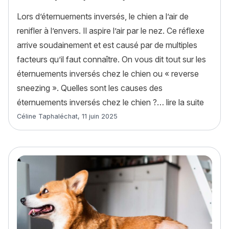
Lors d’éternuements inversés, le chien a l’air de
renifler à l’envers. Il aspire l’air par le nez. Ce réflexe
arrive soudainement et est causé par de multiples
facteurs qu’il faut connaître. On vous dit tout sur les
éternuements inversés chez le chien ou « reverse
sneezing ». Quelles sont les causes des
« Les é
éternuements inversés chez le chien ?…
lire la suite
Article rédigé par
Céline Taphaléchat
,
11 juin 2025