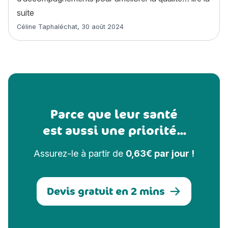
« Dysplasie de la hanche chez le chien : symptômes e
suite
Article rédigé par
Céline Taphaléchat
,
30 août 2024
Parce que leur santé
est aussi une priorité...
Assurez-le à partir de
0,63€ par jour !
Devis gratuit en 2 mins