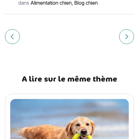
dans
Alimentation chien
,
Blog chien
Navigation
de
Article précédent Séparation, divorce : qui a la garde du ch
Article
l’article
A lire sur le même thème