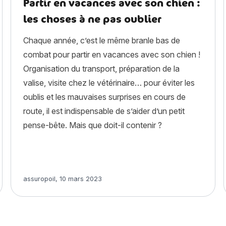
Partir en vacances avec son chien :
les choses à ne pas oublier
Chaque année, c’est le même branle bas de
combat pour partir en vacances avec son chien !
Organisation du transport, préparation de la
valise, visite chez le vétérinaire… pour éviter les
oublis et les mauvaises surprises en cours de
route, il est indispensable de s’aider d’un petit
pense-bête. Mais que doit-il contenir ?
alimentation, entretien, santé et assurance »
Article rédigé par
assuropoil
,
10 mars 2023