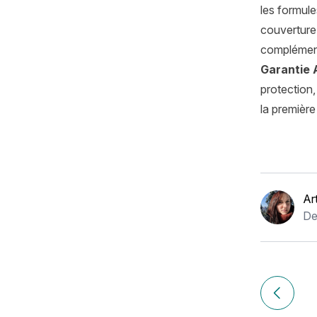
les formule
couverture
complémen
Garantie 
protection,
la première
Ar
De
Navigation
de
Article p