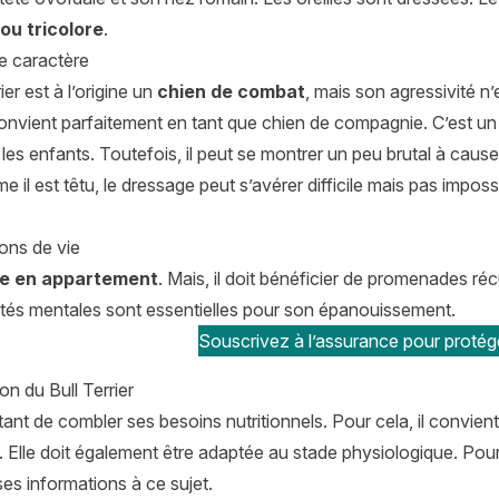
 ou tricolore
.
de caractère
ier est à l’origine un
chien de combat
, mais son agressivité n’
onvient parfaitement en tant que chien de compagnie. C’est un
 les enfants. Toutefois, il peut se montrer un peu brutal à cau
 il est têtu, le dressage peut s’avérer difficile mais pas imposs
ons de vie
re en appartement
. Mais, il doit bénéficier de promenades ré
vités mentales sont essentielles pour son épanouissement.
Souscrivez à l’assurance pour protéger
on du Bull Terrier
rtant de combler ses besoins nutritionnels. Pour cela, il convien
. Elle doit également être adaptée au stade physiologique. Pour b
es informations à ce sujet.