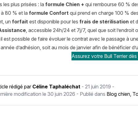
s les plus prisées : la
formule Chien +
qui rembourse 60 % des f
 à 80 % et la
formule Confort
qui prend en charge 100 % des f
t, un
forfait
est disponible pour les
frais de stérilisation
et 
Assistance
, accessible 24h/24 et 7j/7, quel que soit l’endroit
 il est possible de faire évoluer le contrat avec le passage à une 
 année d’adhésion, soit au mois de janvier afin de bénéficier 
Assurez votre Bull Terrier dès
ticle rédigé par
Céline Taphaléchat
-
21 juin 2019
-
rnière modification le
30 juin 2026
- Publié dans
Blog chien
,
To
récédent Bouvier de l’Entlebuch : histoire, caractère, alimentati