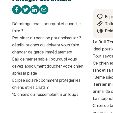
Partager sur Facebook
Partager sur Twitter
Partager sur Linkedin
Partager par e-mail
Espé
Détartrage chat : pourquoi et quand le
Taill
faire ?
Poid
Pet-sitter ou pension pour animaux : 3
Le
Bull Te
détails louches qui doivent vous faire
idéal pour l
changer de garde immédiatement
Tout savoir 
Eau de mer et sable : pourquoi vous
Ce chien e
devez absolument doucher votre chien
Hink et sa 
après la plage
18ème siècl
Éclipse solaire : comment protéger les
Terrier mi
chiens et les chats ?
animal de 
10 chiens qui ressemblent à un loup !
La morphol
Chien de ta
grâce à sa 