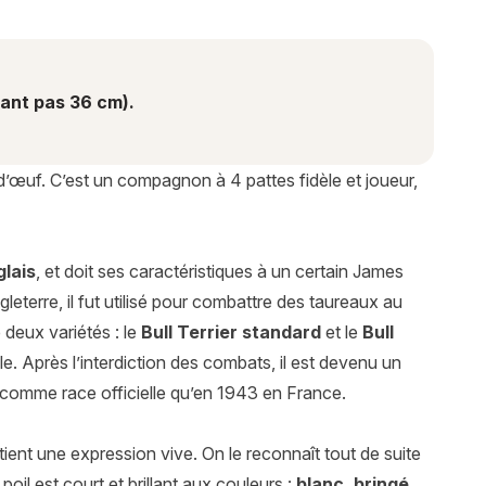
dant pas 36 cm).
’œuf. C’est un compagnon à 4 pattes fidèle et joueur,
glais
, et doit ses caractéristiques à un certain James
gleterre, il fut utilisé pour combattre des taureaux au
 deux variétés : le
Bull Terrier standard
et le
Bull
lle. Après l’interdiction des combats, il est devenu un
 comme race officielle qu’en 1943 en France.
détient une expression vive. On le reconnaît tout de suite
oil est court et brillant aux couleurs :
blanc, bringé,