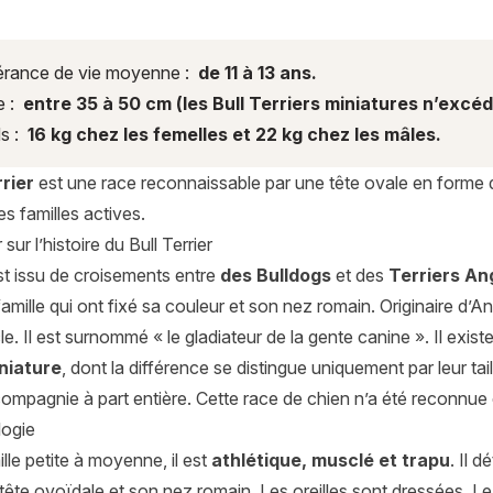
rance de vie moyenne :
de 11 à 13 ans.
e :
entre 35 à 50 cm (les Bull Terriers miniatures n’excé
s :
16 kg chez les femelles et 22 kg chez les mâles.
rrier
est une race reconnaissable par une tête ovale en forme d
es familles actives.
sur l’histoire du Bull Terrier
st issu de croisements entre
des Bulldogs
et des
Terriers An
famille qui ont fixé sa couleur et son nez romain. Originaire d’An
e. Il est surnommé « le gladiateur de la gente canine ». Il existe
niature
, dont la différence se distingue uniquement par leur tai
compagnie à part entière. Cette race de chien n’a été reconnue
ogie
ille petite à moyenne, il est
athlétique, musclé et trapu
. Il 
tête ovoïdale et son nez romain. Les oreilles sont dressées. Le p