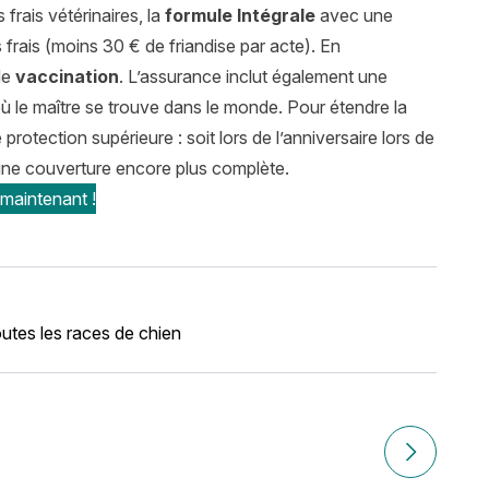
rais vétérinaires, la
formule Intégrale
avec une
rais (moins 30 € de friandise par acte). En
de
vaccination
. L’assurance inclut également une
 où le maître se trouve dans le monde. Pour étendre la
protection supérieure : soit lors de l’anniversaire lors de
d’une couverture encore plus complète.
 maintenant !
utes les races de chien
on, entretien, santé et assurance
Article suiv