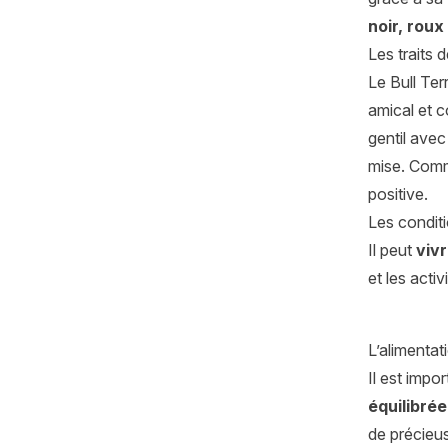
noir, roux
Les traits 
Le Bull Terr
amical et c
gentil avec
mise. Comme
positive.
Les conditi
Il peut
viv
et les acti
L’alimentati
Il est impo
équilibrée
de précieus