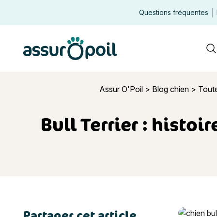
Questions fréquentes
Assur O'Poil
R
Assur O'Poil
>
Blog chien
>
Toute
Bull Terrier : histoi
Partager cet article
Bull Terrier