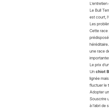
L’entretien
Le Bull Ter
est court, l
Les problè
Cette race
prédisposé
héréditaire
une race de
importante
Le prix d’un
Un
chiot B
lignée mais
fluctuer le t
Adopter un 
Souscrire u
à l’abri de