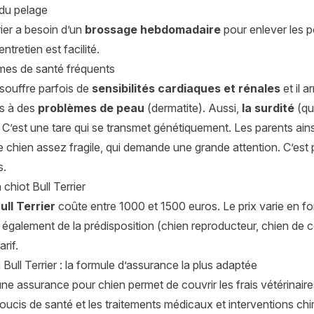
 du pelage
rier a besoin d’un
brossage hebdomadaire
pour enlever les p
’entretien est facilité.
mes de santé fréquents
 souffre parfois de
sensibilités cardiaques et rénales
et il a
s à des
problèmes de peau
(dermatite). Aussi,
la surdité
(qui
. C’est une tare qui se transmet génétiquement. Les parents ains
 chien assez fragile, qui demande une grande attention. C’est 
s.
 chiot Bull Terrier
ull Terrier
coûte entre 1000 et 1500 euros. Le prix varie en fon
 également de la prédisposition (chien reproducteur, chien de 
arif.
Bull Terrier : la formule d’assurance la plus adaptée
ne assurance pour chien permet de couvrir les frais vétérinair
 soucis de santé et les traitements médicaux et interventions c