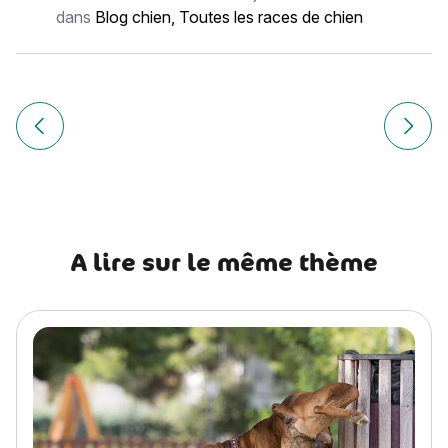
dans
Blog chien
,
Toutes les races de chien
Navigation
de
Article précédent Welsh Terrier : histoire, caractère, alimen
Article
l’article
A lire sur le même thème