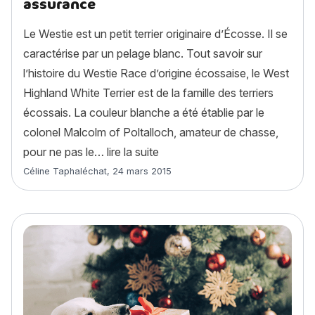
assurance
Le Westie est un petit terrier originaire d’Écosse. Il se
caractérise par un pelage blanc. Tout savoir sur
l’histoire du Westie Race d’origine écossaise, le West
Highland White Terrier est de la famille des terriers
écossais. La couleur blanche a été établie par le
colonel Malcolm of Poltalloch, amateur de chasse,
« Westie ou West Highland White
pour ne pas le…
lire la suite
Article rédigé par
Céline Taphaléchat
,
24 mars 2015