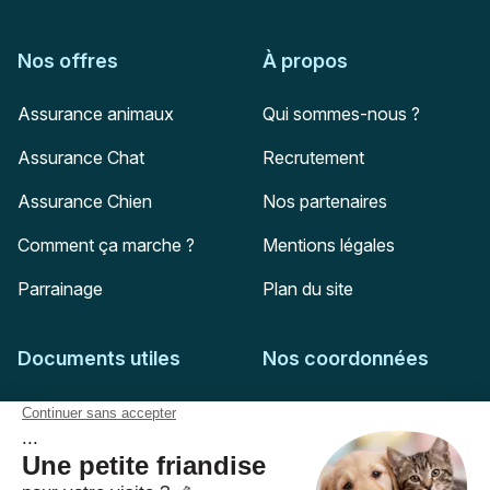
Nos offres
À propos
Assurance animaux
Qui sommes-nous ?
Assurance Chat
Recrutement
Assurance Chien
Nos partenaires
Comment ça marche ?
Mentions légales
Parrainage
Plan du site
Documents utiles
Nos coordonnées
Adresse postale
Feuille de soins
HD Assurances
51-55 rue Hoche
Conditions générales
94767
Ivry-sur-Seine