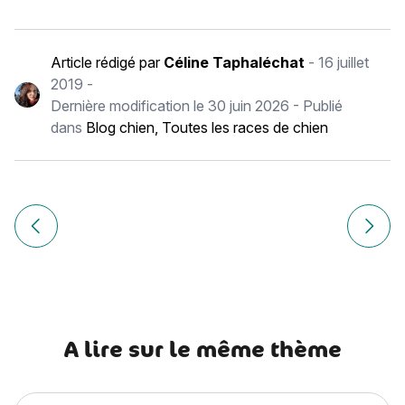
Article rédigé par
Céline Taphaléchat
-
16 juillet
2019
-
Dernière modification le
30 juin 2026
- Publié
dans
Blog chien
,
Toutes les races de chien
Navigation
de
Article précédent Bouvier des Ardennes : histoire, caractèr
Article
l’article
A lire sur le même thème