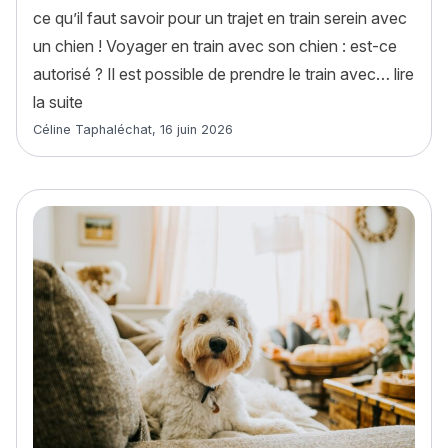
ce qu’il faut savoir pour un trajet en train serein avec
un chien ! Voyager en train avec son chien : est-ce
autorisé ? Il est possible de prendre le train avec…
lire
« Voyager en train avec son chien : le guide comple
la suite
Article rédigé par
Céline Taphaléchat
,
16 juin 2026