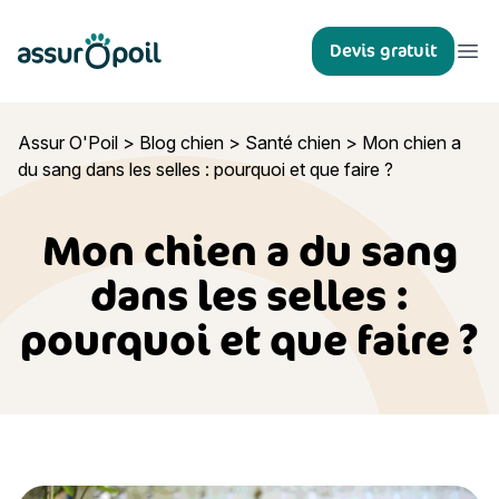
Assur O'Poil
Devis gratuit
Ouvr
Assur O'Poil
>
Blog chien
>
Santé chien
>
Mon chien a
du sang dans les selles : pourquoi et que faire ?
Mon chien a du sang
dans les selles :
pourquoi et que faire ?
Mon chien a du sang dans les selles : pourquoi et que faire ?