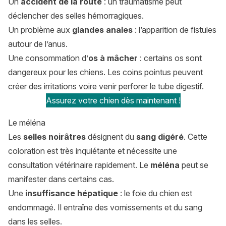
Un
accident de la route
: un traumatisme peut
déclencher des selles hémorragiques.
Un problème aux
glandes anales
: l’apparition de fistules
autour de l’anus.
Une consommation d’
os à mâcher
: certains os sont
dangereux pour les chiens. Les coins pointus peuvent
créer des irritations voire venir perforer le tube digestif.
Assurez votre chien dès maintenant !
Le méléna
Les
selles noirâtres
désignent du
sang digéré
. Cette
coloration est très inquiétante et nécessite une
consultation vétérinaire rapidement. Le
méléna
peut se
manifester dans certains cas.
Une
insuffisance hépatique
: le foie du chien est
endommagé. Il entraîne des vomissements et du sang
dans les selles.