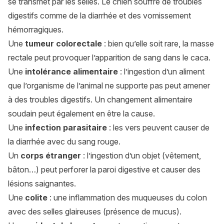
se transmet par les selles. Le chien souffre de
troubles
digestifs
comme de la diarrhée et des vomissement
hémorragiques.
Une
tumeur colorectale
: bien qu’elle soit rare, la masse
rectale peut provoquer l’apparition de sang dans le caca.
Une
intolérance alimentaire
: l’ingestion d’un aliment
que l’organisme de l’animal ne supporte pas peut amener
à des troubles digestifs. Un changement alimentaire
soudain peut également en être la cause.
Une
infection parasitaire
: les vers peuvent causer de
la diarrhée avec du sang rouge.
Un
corps étranger
: l’ingestion d’un objet (vêtement,
bâton…) peut perforer la paroi digestive et causer des
lésions saignantes.
Une
colite
: une inflammation des muqueuses du colon
avec des selles glaireuses (présence de mucus).