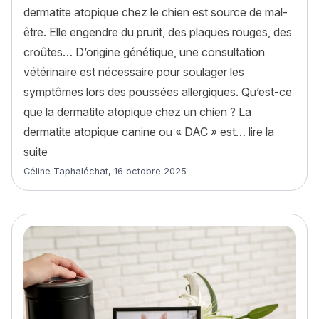
dermatite atopique chez le chien est source de mal-
être. Elle engendre du prurit, des plaques rouges, des
croûtes… D’origine génétique, une consultation
vétérinaire est nécessaire pour soulager les
symptômes lors des poussées allergiques. Qu’est-ce
que la dermatite atopique chez un chien ? La
dermatite atopique canine ou « DAC » est…
lire la
« La dermatite atopique chez le chien : causes, symp
suite
Article rédigé par
Céline Taphaléchat
,
16 octobre 2025