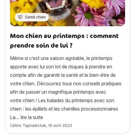
Santé chien
Mon chien au printemps : comment
prendre soin de lui ?
Même si c’est une saison agréable, le printemps
apporte avec lui son lot de risques à prendre en
compte afin de garantir la santé et le bien-être de
votre chien. Découvrez tous nos conseils pratiques
afin de passer un magnifique printemps avec
votre chien ! Les balades du printemps avec son
chien : les épillets et les chenilles processionnaires
« Mon chien au printemps : comment prendr
La…
lire la suite
Article rédigé par
Céline Taphaléchat
,
19 avril 2023