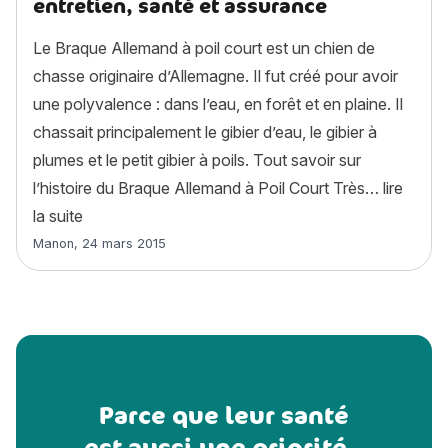
entretien, santé et assurance
Le Braque Allemand à poil court est un chien de
chasse originaire d’Allemagne. Il fut créé pour avoir
une polyvalence : dans l’eau, en forêt et en plaine. Il
chassait principalement le gibier d’eau, le gibier à
plumes et le petit gibier à poils. Tout savoir sur
l’histoire du Braque Allemand à Poil Court Très…
lire
« Braque Allemand à Poil Court : histoire, caractère
la suite
Article rédigé par
Manon
,
24 mars 2015
Parce que leur santé
est aussi une priorité...