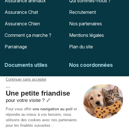
Assurance animaux
Qui sommes-nous ?
Assurance Chat
Recrutement
Assurance Chien
Nos partenaires
Comment ça marche ?
Mentions légales
Parrainage
Plan du site
Documents utiles
Nos coordonnées
Adresse postale
Feuille de soins
HD Assurances
51-55 rue Hoche
Conditions générales
94767
Ivry-sur-Seine
Politique de confidentialité
Pas encore client ?
Mail :
adhesion@assuropoil.com
Politique des Cookies
Tel :
01 77 94 89 02
Accessibilité :