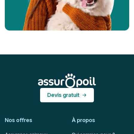
Pied de page
Assur O'Poil
Devis gratuit
Nos offres
À propos