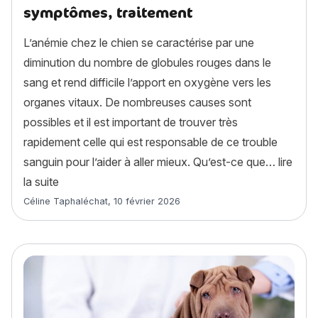
symptômes, traitement
L’anémie chez le chien se caractérise par une
diminution du nombre de globules rouges dans le
sang et rend difficile l’apport en oxygène vers les
organes vitaux. De nombreuses causes sont
possibles et il est important de trouver très
rapidement celle qui est responsable de ce trouble
sanguin pour l’aider à aller mieux. Qu’est-ce que…
lire
« Anémie chez le chien : causes, symptômes, trait
la suite
Article rédigé par
Céline Taphaléchat
,
10 février 2026