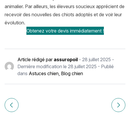
animalier. Par ailleurs, les éleveurs soucieux apprécient de
recevoir des nouvelles des chiots adoptés et de voir leur
évolution.
Obtenez votre devis immédiatement !
Article rédigé par
assuropoil
-
28 juillet 2025
-
Dernière modification le
28 juillet 2025
- Publié
dans
Astuces chien
,
Blog chien
Navigation
de
Article précédent Pourquoi mon chien creuse des trous dans
Article
l’article