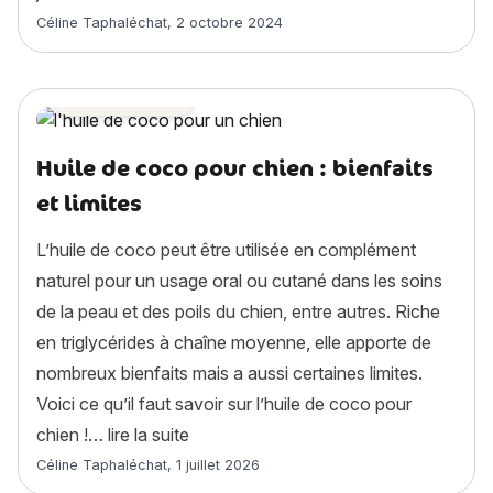
Article rédigé par
Céline Taphaléchat
,
2 octobre 2024
Astuces chien
Huile de coco pour chien : bienfaits
et limites
L’huile de coco peut être utilisée en complément
naturel pour un usage oral ou cutané dans les soins
de la peau et des poils du chien, entre autres. Riche
en triglycérides à chaîne moyenne, elle apporte de
nombreux bienfaits mais a aussi certaines limites.
Voici ce qu’il faut savoir sur l’huile de coco pour
« Huile de coco pour chien : bienfaits e
chien !…
lire la suite
Article rédigé par
Céline Taphaléchat
,
1 juillet 2026