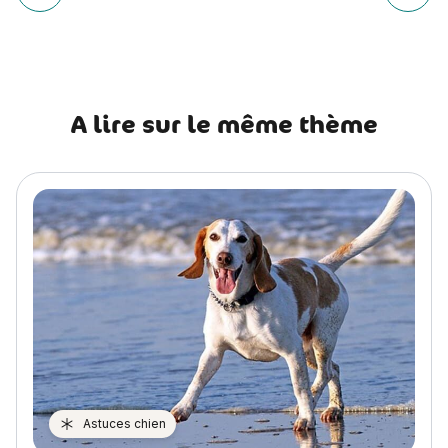
Article précédent Pâques : pourquoi le chocolat est toxiq
Article
l’article
A lire sur le même thème
Astuces chien