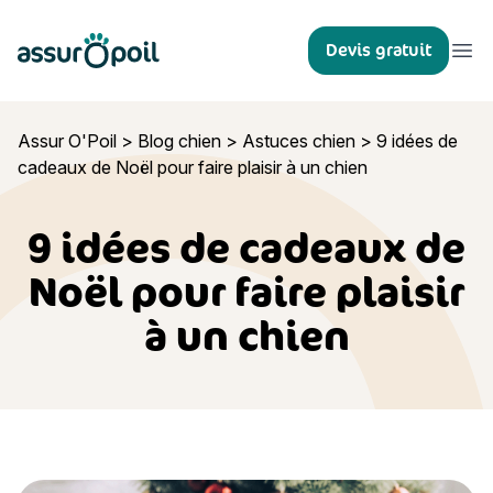
Assur O'Poil
Devis gratuit
Ouvr
Assur O'Poil
>
Blog chien
>
Astuces chien
>
9 idées de
cadeaux de Noël pour faire plaisir à un chien
9 idées de cadeaux de
Noël pour faire plaisir
à un chien
9 idées de cadeaux de Noël pour faire plaisir à un chien