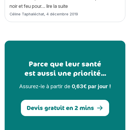
« Coonhound Noir et Feu : hist
noir et feu pour…
lire la suite
Article rédigé par
Céline Taphaléchat
,
4 décembre 2019
Parce que leur santé
est aussi une priorité...
Assurez-le à partir de
0,63€ par jour !
Devis gratuit en 2 mins