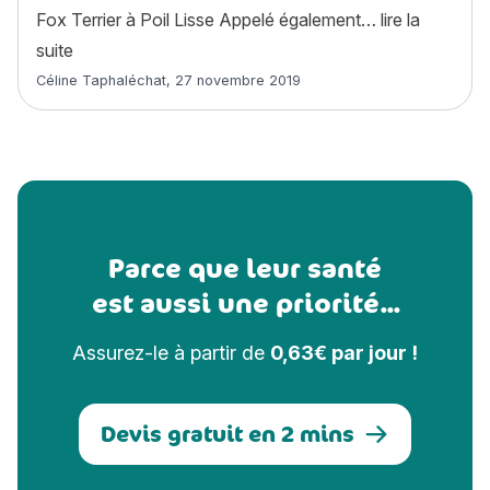
Fox Terrier à Poil Lisse Appelé également…
lire la
« Fox Terrier à Poil Lisse : histoire, caractère, alimen
suite
Article rédigé par
Céline Taphaléchat
,
27 novembre 2019
Parce que leur santé
est aussi une priorité...
Assurez-le à partir de
0,63€ par jour !
Devis gratuit en 2 mins