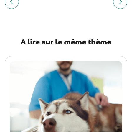
de
Article précédent Friandises industrielles : est-ce vraimen
Article
l’article
A lire sur le même thème