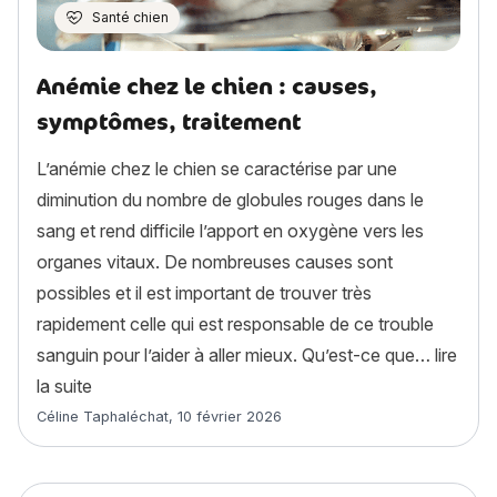
Santé chien
Anémie chez le chien : causes,
symptômes, traitement
L’anémie chez le chien se caractérise par une
diminution du nombre de globules rouges dans le
sang et rend difficile l’apport en oxygène vers les
organes vitaux. De nombreuses causes sont
possibles et il est important de trouver très
rapidement celle qui est responsable de ce trouble
sanguin pour l’aider à aller mieux. Qu’est-ce que…
lire
« Anémie chez le chien : causes, symptômes, trait
la suite
Article rédigé par
Céline Taphaléchat
,
10 février 2026
Accidents du chien