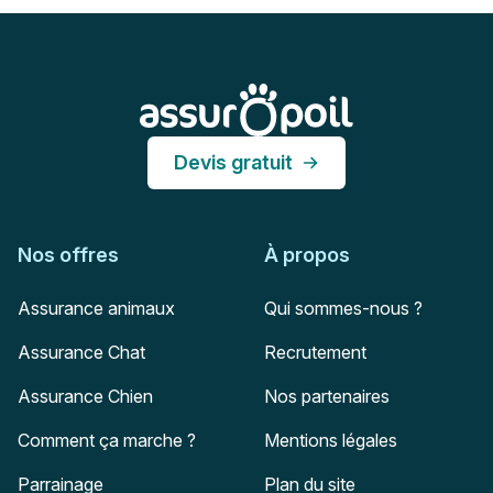
Pied de page
Assur O'Poil
Devis gratuit
Nos offres
À propos
Assurance animaux
Qui sommes-nous ?
Assurance Chat
Recrutement
Assurance Chien
Nos partenaires
Comment ça marche ?
Mentions légales
Parrainage
Plan du site