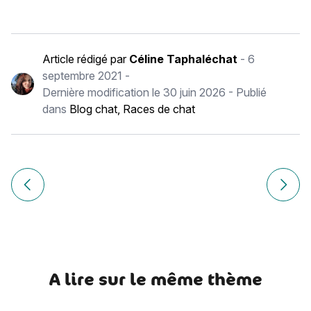
Article rédigé par
Céline Taphaléchat
-
6
septembre 2021
-
Dernière modification le
30 juin 2026
- Publié
dans
Blog chat
,
Races de chat
Navigation
de
Article précédent Peterbald : histoire, caractère, alimentati
Article
l’article
A lire sur le même thème