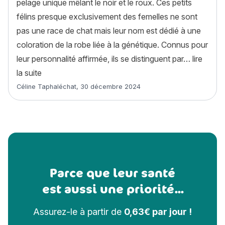
pelage unique mêlant le noir et le roux. Ces petits
félins presque exclusivement des femelles ne sont
pas une race de chat mais leur nom est dédié à une
coloration de la robe liée à la génétique. Connus pour
leur personnalité affirmée, ils se distinguent par…
lire
« 9 choses à savoir sur les chats écaille de tortue »
la suite
Article rédigé par
Céline Taphaléchat
,
30 décembre 2024
Parce que leur santé
est aussi une priorité...
Assurez-le à partir de
0,63€ par jour !