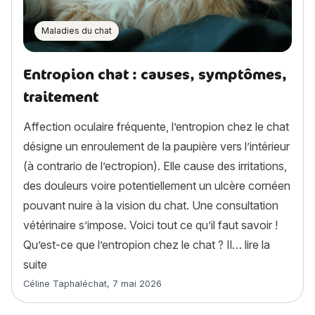
Maladies du chat
Entropion chat : causes, symptômes,
traitement
Affection oculaire fréquente, l’entropion chez le chat
désigne un enroulement de la paupière vers l’intérieur
(à contrario de l’ectropion). Elle cause des irritations,
des douleurs voire potentiellement un ulcère cornéen
pouvant nuire à la vision du chat. Une consultation
vétérinaire s’impose. Voici tout ce qu’il faut savoir !
Qu’est-ce que l’entropion chez le chat ? Il…
lire la
« Entropion chat : causes, symptômes, traitement »
suite
Article rédigé par
Céline Taphaléchat
,
7 mai 2026