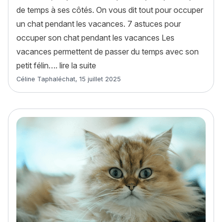
de temps à ses côtés. On vous dit tout pour occuper
un chat pendant les vacances. 7 astuces pour
occuper son chat pendant les vacances Les
vacances permettent de passer du temps avec son
« Comment occuper son chat penda
petit félin….
lire la suite
Article rédigé par
Céline Taphaléchat
,
15 juillet 2025