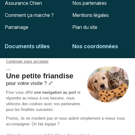
Assurance Chien
Nos partenaires
Comment ça marche ?
Mentions légales
Parrainage
Plan du site
Documents utiles
Nos coordonnées
Adresse postale
Feuille de soins
HD Assurances
51-55 rue Hoche
Conditions générales
94767
Ivry-sur-Seine
Politique de confidentialité
Pas encore client ?
Mail :
adhesion@assuropoil.com
Politique des Cookies
Tel :
01 77 94 89 02
Accessibilité :
Partiellement conforme