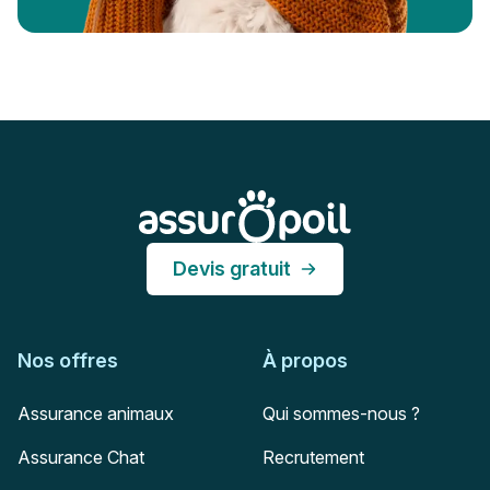
Pied de page
Assur O'Poil
Devis gratuit
Nos offres
À propos
Assurance animaux
Qui sommes-nous ?
Assurance Chat
Recrutement