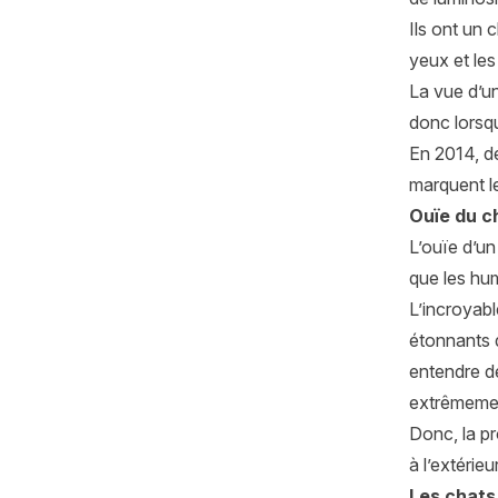
Ils ont un 
yeux et les
La vue d’un
donc lorsqu
En 2014, de
marquent leu
Ouïe du c
L’ouïe d’u
que les hum
L’incroyabl
étonnants d
entendre d
extrêmeme
Donc, la pr
à l’extérie
Les chats 