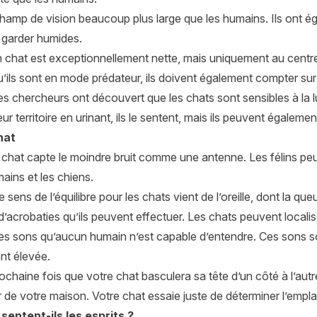
champ de vision beaucoup plus large que les humains. Ils ont é
 garder humides.
 chat est exceptionnellement nette, mais uniquement au centre 
’ils sont en mode prédateur, ils doivent également compter sur le
s chercheurs ont découvert que les chats sont sensibles à la l
r territoire en urinant, ils le sentent, mais ils peuvent également
hat
n chat capte le moindre bruit comme une antenne. Les félins 
ains et les chiens.
e sens de l’équilibre pour les chats vient de l’oreille, dont la q
’acrobaties qu’ils peuvent effectuer. Les chats peuvent local
es sons qu’aucun humain n’est capable d’entendre. Ces sons so
nt élevée.
ochaine fois que votre chat basculera sa tête d’un côté à l’autre
ur de votre maison. Votre chat essaie juste de déterminer l’emp
sentent-ils les esprits ?