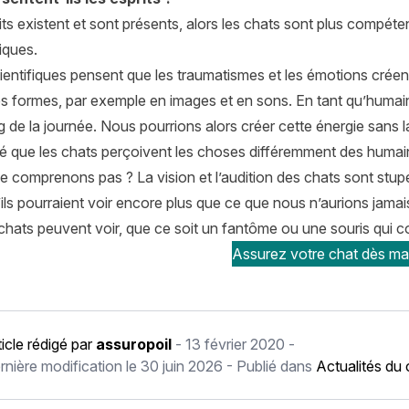
its existent et sont présents, alors les chats sont plus compéte
iques.
ientifiques pensent que les traumatismes et les émotions crée
s formes, par exemple en images et en sons. En tant qu’humai
g de la journée. Nous pourrions alors créer cette énergie sans 
 que les chats perçoivent les choses différemment des humains,
 comprenons pas ? La vision et l’audition des chats sont stupéfi
u’ils pourraient voir encore plus que ce que nous n’aurions jam
chats peuvent voir, que ce soit un fantôme ou une souris qui co
Assurez votre chat dès mai
ticle rédigé par
assuropoil
-
13 février 2020
-
rnière modification le
30 juin 2026
- Publié dans
Actualités du 