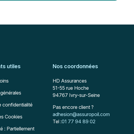
s utiles
Nos coordonnées
Adresse postale
soins
HD Assurances
51-55 rue Hoche
 générales
94767
Ivry-sur-Seine
e confidentialité
Pas encore client ?
Mail :
adhesion@assuropoil.com
des Cookies
Tel :
01 77 94 89 02
té : Partiellement