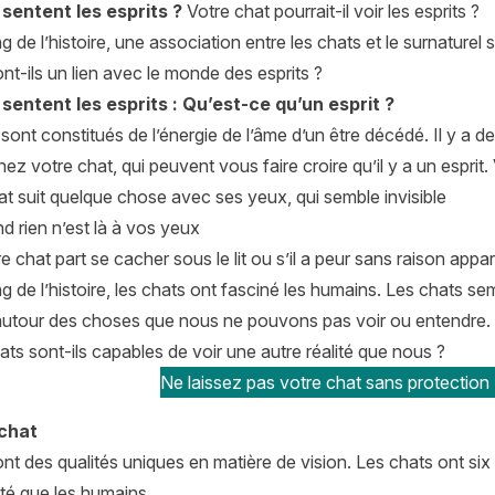
sentent les esprits ?
Votre chat pourrait-il voir les esprits ?
g de l’histoire, une association entre les chats et le surnaturel 
nt-ils un lien avec le monde des esprits ?
sentent les esprits : Qu’est-ce qu’un esprit ?
 sont constitués de l’énergie de l’âme d’un être décédé. Il y
ez votre chat, qui peuvent vous faire croire qu’il y a un esprit. 
at suit quelque chose avec ses yeux, qui semble invisible
d rien n’est là à vos yeux
 chat part se cacher sous le lit ou s’il a peur sans raison appa
g de l’histoire, les chats ont fasciné les humains. Les chats se
autour des choses que nous ne pouvons pas voir ou entendre.
ats sont-ils capables de voir une autre réalité que nous ?
Ne laissez pas votre chat sans protection 
 chat
nt des qualités uniques en matière de vision. Les chats ont six à
té que les humains.