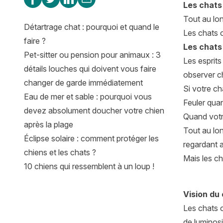
Les chats 
Tout au lon
Détartrage chat : pourquoi et quand le
Les chats o
faire ?
Les chats 
Pet-sitter ou pension pour animaux : 3
Les esprits
détails louches qui doivent vous faire
observer ch
changer de garde immédiatement
Si votre ch
Eau de mer et sable : pourquoi vous
Feuler quan
devez absolument doucher votre chien
Quand votre
après la plage
Tout au lon
Éclipse solaire : comment protéger les
regardant 
chiens et les chats ?
Mais les ch
10 chiens qui ressemblent à un loup !
Vision du
Les chats o
de luminosi