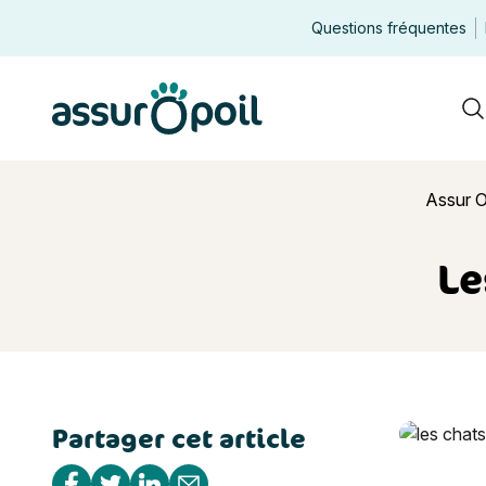
Questions fréquentes
Assur O'Poil
R
Assur O
Le
Partager cet article
Les chats s
Partager sur Facebook
Partager sur Twitter
Partager sur Linkedin
Partager par e-mail