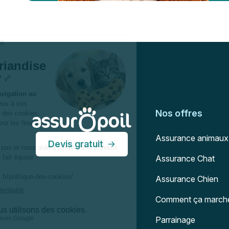
Pied de page
Assur O'Poil
Nos offres
Assurance animaux
Devis gratuit
Assurance Chat
Assurance Chien
Comment ça march
Parrainage