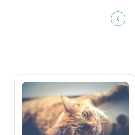
Navigation
de
Article p
l’article