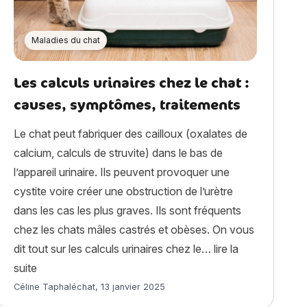
Maladies du chat
Les calculs urinaires chez le chat :
causes, symptômes, traitements
Le chat peut fabriquer des cailloux (oxalates de
calcium, calculs de struvite) dans le bas de
l’appareil urinaire. Ils peuvent provoquer une
cystite voire créer une obstruction de l’urètre
dans les cas les plus graves. Ils sont fréquents
chez les chats mâles castrés et obèses. On vous
dit tout sur les calculs urinaires chez le…
lire la
ies génétiques chez le chat à connaître »
« Les calculs urinaires chez le chat : causes, symptôme
suite
Article rédigé par
Céline Taphaléchat
,
13 janvier 2025