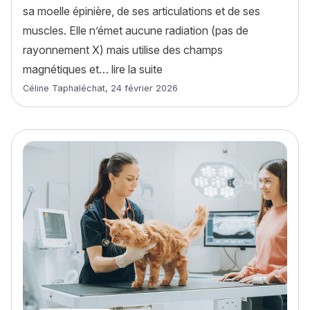
sa moelle épinière, de ses articulations et de ses
muscles. Elle n’émet aucune radiation (pas de
rayonnement X) mais utilise des champs
« IRM chat : déroulement, pr
magnétiques et…
lire la suite
Article rédigé par
Céline Taphaléchat
,
24 février 2026