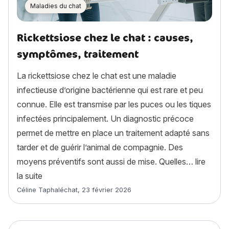
Maladies du chat
Rickettsiose chez le chat : causes,
symptômes, traitement
La rickettsiose chez le chat est une maladie
infectieuse d’origine bactérienne qui est rare et peu
connue. Elle est transmise par les puces ou les tiques
infectées principalement. Un diagnostic précoce
permet de mettre en place un traitement adapté sans
tarder et de guérir l’animal de compagnie. Des
moyens préventifs sont aussi de mise. Quelles…
lire
« Rickettsiose chez le chat : causes, symptômes, t
la suite
Article rédigé par
Céline Taphaléchat
,
23 février 2026