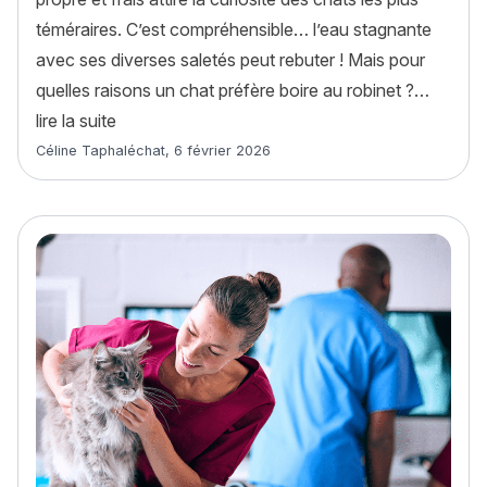
téméraires. C’est compréhensible… l’eau stagnante
avec ses diverses saletés peut rebuter ! Mais pour
quelles raisons un chat préfère boire au robinet ?…
« Pourquoi mon chat préfère boire au robinet ? 
lire la suite
Article rédigé par
Céline Taphaléchat
,
6 février 2026