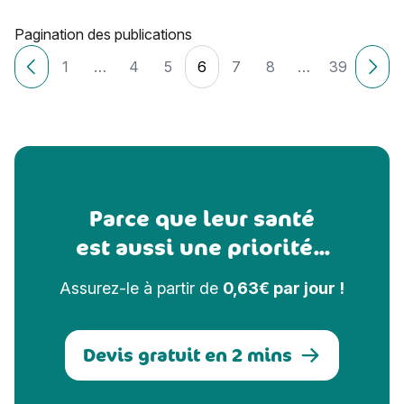
Pagination des publications
1
…
4
5
6
7
8
…
39
Articles plus récents
Ancie
Parce que leur santé
est aussi une priorité...
Assurez-le à partir de
0,63€ par jour !
Devis gratuit en 2 mins