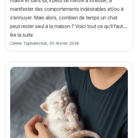
maître et sans lui, il peut se mettre à stresser, à
manifester des comportements indésirables et/ou à
s’ennuyer. Mais alors, combien de temps un chat
peut rester seul à la maison ? Voici tout ce qu’il faut…
« Combien de temps un chat peut rester seul ? 
lire la suite
Article rédigé par
Céline Taphaléchat
,
20 février 2026