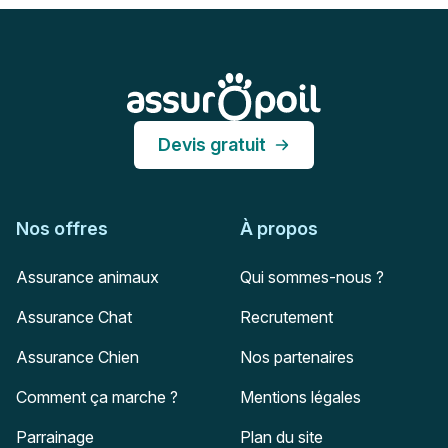
Pied de page
Assur O'Poil
Devis gratuit
Nos offres
À propos
Assurance animaux
Qui sommes-nous ?
Assurance Chat
Recrutement
Assurance Chien
Nos partenaires
Comment ça marche ?
Mentions légales
Parrainage
Plan du site