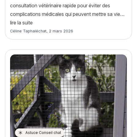
consultation vétérinaire rapide pour éviter des
complications médicales qui peuvent mettre sa vie…
« Coryza chat : guide complet sur la grippe félin
lire la suite
Article rédigé par
Céline Taphaléchat
,
2 mars 2026
Astuce Conseil chat