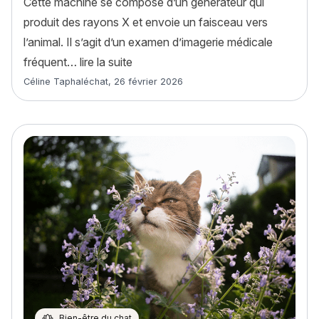
Cette machine se compose d’un générateur qui
produit des rayons X et envoie un faisceau vers
l’animal. Il s’agit d’un examen d’imagerie médicale
« Radiographie chat : déroulement, 
fréquent…
lire la suite
Article rédigé par
Céline Taphaléchat
,
26 février 2026
Bien-être du chat