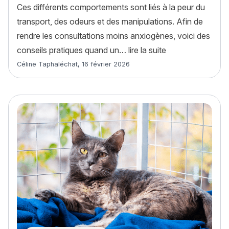
Ces différents comportements sont liés à la peur du
transport, des odeurs et des manipulations. Afin de
rendre les consultations moins anxiogènes, voici des
« Mon chat a peur
conseils pratiques quand un…
lire la suite
Article rédigé par
Céline Taphaléchat
,
16 février 2026