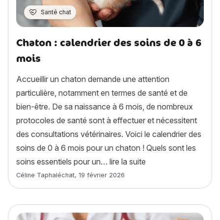
Santé chat
Chaton : calendrier des soins de 0 à 6
mois
Accueillir un chaton demande une attention
particulière, notamment en termes de santé et de
bien-être. De sa naissance à 6 mois, de nombreux
protocoles de santé sont à effectuer et nécessitent
des consultations vétérinaires. Voici le calendrier des
soins de 0 à 6 mois pour un chaton ! Quels sont les
« Chaton : calendrier
soins essentiels pour un…
lire la suite
Article rédigé par
Céline Taphaléchat
,
19 février 2026