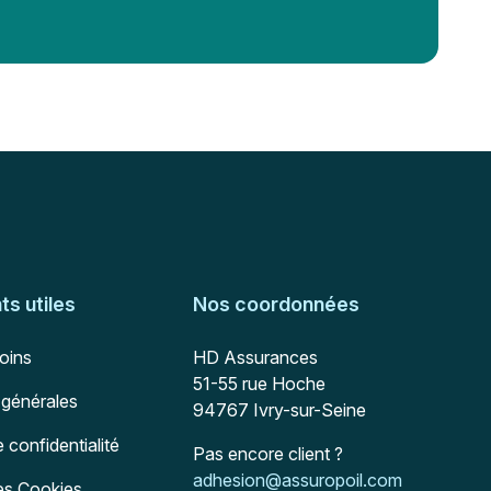
s utiles
Nos coordonnées
Adresse postale
soins
HD Assurances
51-55 rue Hoche
 générales
94767
Ivry-sur-Seine
e confidentialité
Pas encore client ?
Mail :
adhesion@assuropoil.com
des Cookies