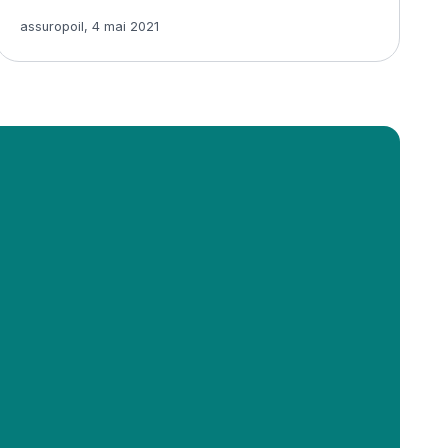
Article rédigé par
assuropoil
,
4 mai 2021