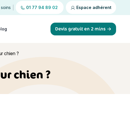
 soins
01 77 94 89 02
Espace adhérent
Devis gratuit en 2 mins
blog
r chien ?
r chien ?