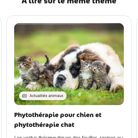
A lire sur le même thème
Actualités animaux
Phytothérapie pour chien et
phytothérapie chat
Les vertus thérapeutiques des feuilles, racines ou