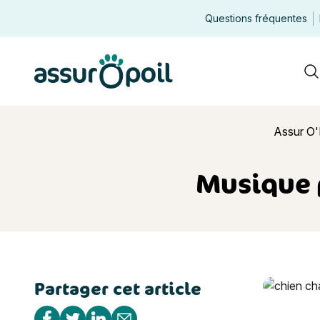
Questions fréquentes
Assur O'Poil
R
Assur O'
Musique 
Partager cet article
Musique po
Partager sur Facebook
Partager sur Twitter
Partager sur Linkedin
Partager par e-mail