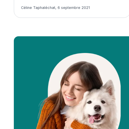
Article rédigé par
Céline Taphaléchat
,
6 septembre 2021