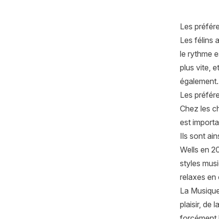
Les préfér
Les félins 
le rythme e
plus vite, 
également.
Les préfér
Chez les ch
est import
Ils sont a
Wells en 20
styles musi
relaxes en 
La Musique
plaisir, de
forcément 