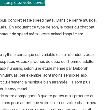
 : complétez votre devis !
e plus concret est le speed métal. Dans ce genre musical,
iguës. En écoutant ce type de son, le cœur du chat bat
amateur de speed métal, votre animal l’appréciera
eur rythme cardiaque est variable et leur étendue vocale
s espaces vocaux proches de ceux de l’homme adulte.
usicaux humains, selon une étude menée par Deborah
s Chihuahuas, par exemple, sont moins sensibles aux
iculièrement la musique bien arrangée. Ils sont plus
 du heavy métal.
e votre compagnon à quatre pattes et lui procurer du
nifie pas pour autant que votre chien ou votre chat aimera
 chaque race a ses propres préférences que se soit