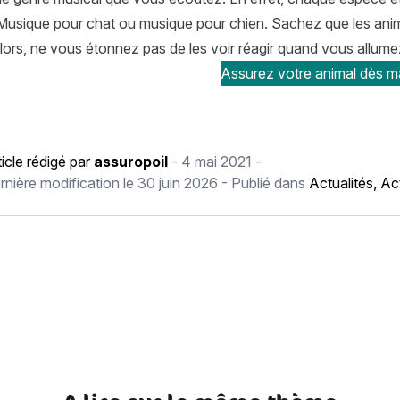
 Musique pour chat ou musique pour chien. Sachez que les ani
ors, ne vous étonnez pas de les voir réagir quand vous allumez 
Assurez votre animal dès ma
ticle rédigé par
assuropoil
-
4 mai 2021
-
rnière modification le
30 juin 2026
- Publié dans
Actualités
,
Ac
récédent Comment bien voyager avec son chat ?