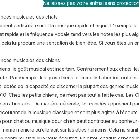
Ne laissez pas votre animal sans protection
ences musicales des chats
aiment particulièrement la musique rapide et aiguë. L’exemple l
st rapide et la fréquence vocale tend vers les notes les plus a
et cela lui procure une sensation de bien-être. Si vous êtes un 
ences musicales des chiens
iens, le goût musical est incertain. Contrairement aux chats, l
ante. Par exemple, les gros chiens, comme le
Labrador
, ont de
insi dotés de la capacité de discerner la plupart des genres m
10. Chez les petits chiens, ce n’est pas tout à fait le cas. Le
caux humains. De manière générale, les canidés apprécient part
écoutant de la musique classique et sont plus agités à l’écoute
 pour chat ou musique pour chien peut contribuer au bonheur d
 la même manière qu’elle agit sur les êtres humains. Cela ne sig
le genre musical que vous écoutez. En effet, chaque espèce et