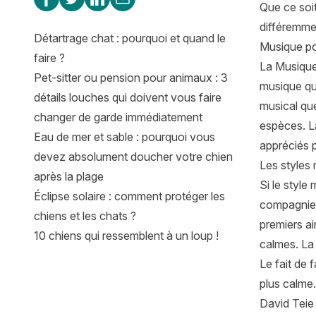
Que ce soi
différemme
Détartrage chat : pourquoi et quand le
Musique po
faire ?
La Musique
Pet-sitter ou pension pour animaux : 3
musique que
détails louches qui doivent vous faire
musical qu
changer de garde immédiatement
espèces. La
Eau de mer et sable : pourquoi vous
appréciés p
devez absolument doucher votre chien
Les styles
après la plage
Si le style
Éclipse solaire : comment protéger les
compagnie (
chiens et les chats ?
premiers ai
10 chiens qui ressemblent à un loup !
calmes. La
Le fait de 
plus calme
David Teie