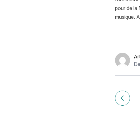
pour de la
musique. Al
Ar
De
Navigation
de
Article p
l’article