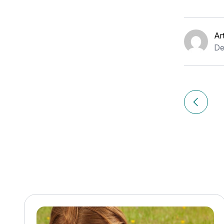
Ar
De
Navigation
de
Article p
l’article