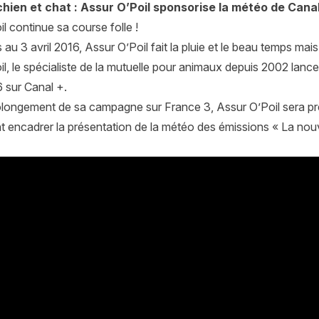
chien et chat : Assur O’Poil sponsorise la météo de Cana
l continue sa course folle !
au 3 avril 2016, Assur O’Poil fait la pluie et le beau temps mais
il, le spécialiste de la mutuelle pour animaux depuis 2002 la
6 sur Canal +.
longement de sa campagne sur France 3, Assur O’Poil sera prése
t encadrer la présentation de la météo des émissions « La nouve