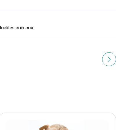
tualités animaux
n !
Article sui