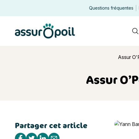
Questions fréquentes
Assur O'Poil
R
Assur O'P
Assur O’P
Partager cet article
Assur O’Po
Partager sur Facebook
Partager sur Twitter
Partager sur Linkedin
Partager par e-mail