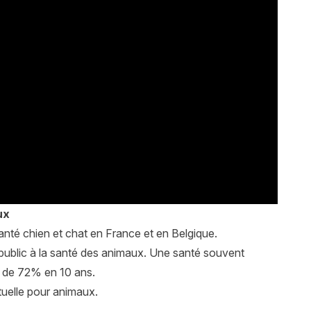
ux
anté chien et chat en France et en Belgique.
e public à la santé des animaux. Une santé souvent
é de 72% en 10 ans.
utuelle pour animaux.