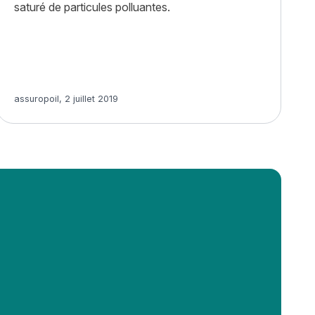
saturé de particules polluantes.
Article rédigé par
assuropoil
,
2 juillet 2019