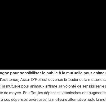
gne pour sensibiliser le public à la mutuelle pour anima
’existence, Assur O’Poil est devenue le leader de la mutuelle s
, la mutuelle pour animaux affirme sa volonté de sensibiliser l
ute de moyen. En effet, les dépenses vétérinaires ont augment
r à ces dépenses onéreuses, la meilleure alternative reste la m