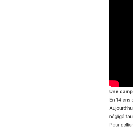
Une campa
En 14 ans d
Aujourd’hui
négligé fa
Pour pallie