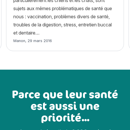
particulièrement les chiens et les chats, sont
sujets aux mêmes problématiques de santé que
nous : vaccination, problèmes divers de santé,
troubles de la digestion, stress, entretien buccal
et dentaire…
Article rédigé par
Manon
,
29 mars 2016
Parce que leur santé
est aussi une
priorité...