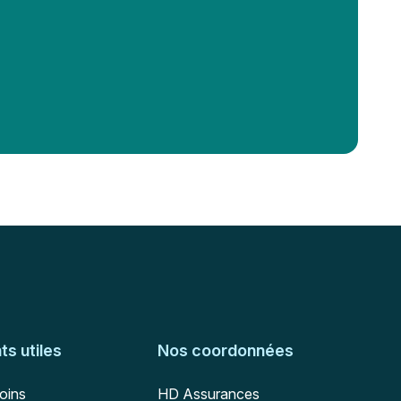
s utiles
Nos coordonnées
Adresse postale
soins
HD Assurances