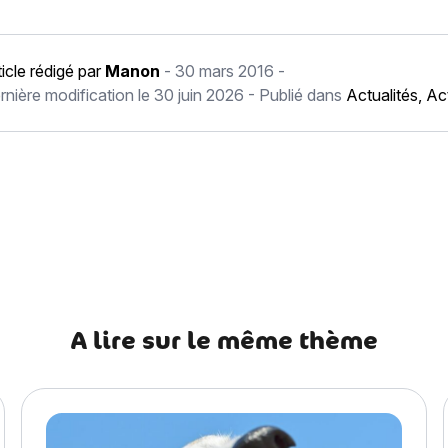
ticle rédigé par
Manon
-
30 mars 2016
-
rnière modification le
30 juin 2026
- Publié dans
Actualités
,
Ac
récédent Avec Assur O’Poil, votre animal aura une belle dentitio
A lire sur le même thème