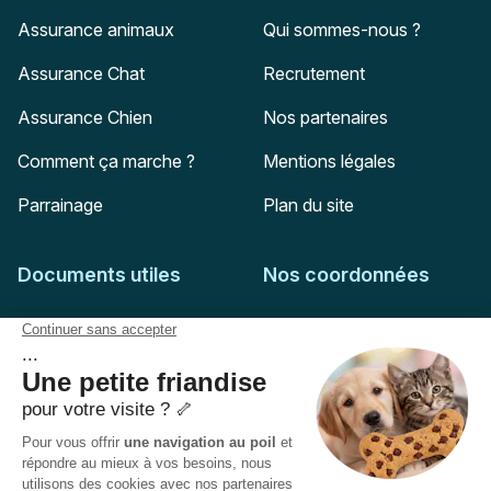
Assurance animaux
Qui sommes-nous ?
Assurance Chat
Recrutement
Assurance Chien
Nos partenaires
Comment ça marche ?
Mentions légales
Parrainage
Plan du site
Documents utiles
Nos coordonnées
Adresse postale
Feuille de soins
HD Assurances
51-55 rue Hoche
Conditions générales
94767
Ivry-sur-Seine
Politique de confidentialité
Pas encore client ?
Mail :
adhesion@assuropoil.com
Politique des Cookies
Tel :
01 77 94 89 02