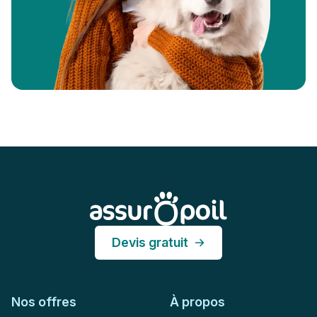
Pied de page
Assur O'Poil
Devis gratuit
Nos offres
À propos