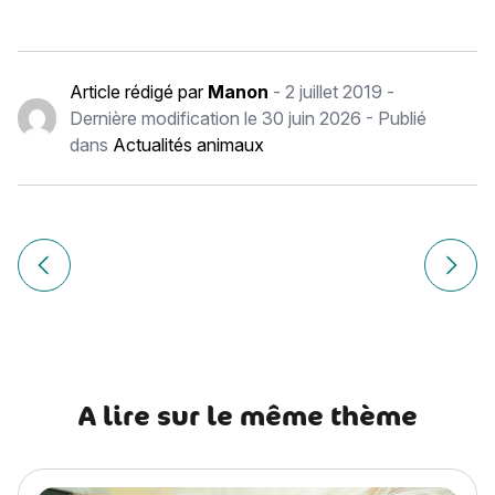
Article rédigé par
Manon
-
2 juillet 2019
-
Dernière modification le
30 juin 2026
- Publié
dans
Actualités animaux
Navigation
de
Article précédent Automne : Comment bien aborder la sais
Article
l’article
A lire sur le même thème