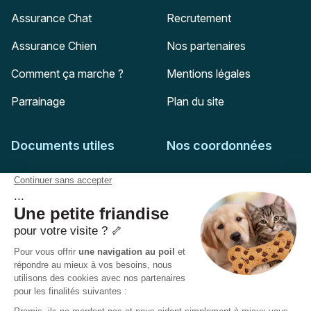
Assurance Chat
Recrutement
Assurance Chien
Nos partenaires
Comment ça marche ?
Mentions légales
Parrainage
Plan du site
Documents utiles
Nos coordonnées
Adresse postale
Feuille de soins
HD Assurances
51-55 rue Hoche
Conditions générales
94767
Ivry-sur-Seine
Politique de confidentialité
Pas encore client ?
Mail :
adhesion@assuropoil.com
Politique des Cookies
Tel :
01 77 94 89 02
Accessibilité :
Partiellement conforme