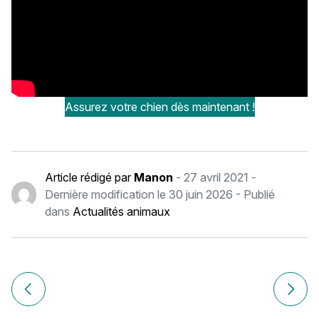
Assurez votre chien dès maintenant !
Article rédigé par
Manon
-
27 avril 2021
-
Dernière modification le
30 juin 2026
- Publié
dans
Actualités animaux
Navigation
de
Article précédent Faire du sport avec son animal de comp
Article
l’article