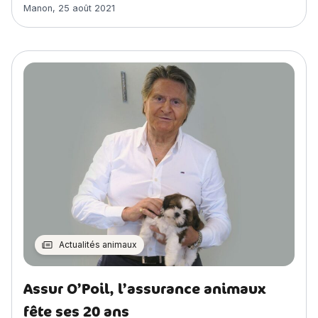
Article rédigé par
Manon
,
25 août 2021
Actualités animaux
Assur O’Poil, l’assurance animaux
fête ses 20 ans