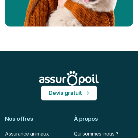
Pied de page
Assur O'Poil
Devis gratuit
Nos offres
À propos
Assurance animaux
Qui sommes-nous ?