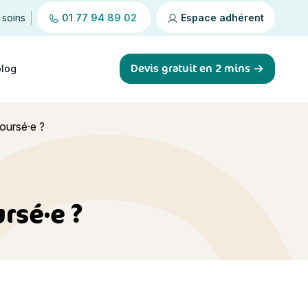
 soins
01 77 94 89 02
Espace adhérent
Devis gratuit en 2 mins
blog
boursé·e ?
rsé·e ?