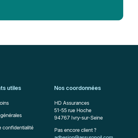
s utiles
Nos coordonnées
Adresse postale
soins
HD Assurances
51-55 rue Hoche
 générales
94767
Ivry-sur-Seine
e confidentialité
Pas encore client ?
Mail :
adhesion@assuropoil.com