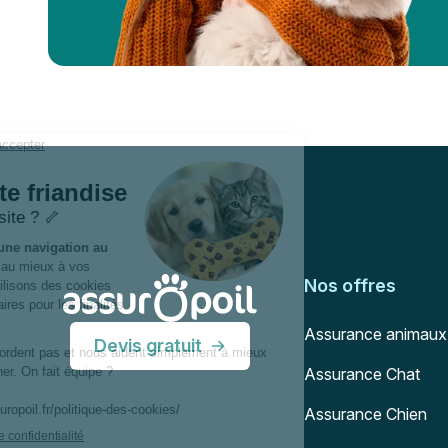
Pied de page
Assur O'Poil
Nos offres
Assurance animaux
Devis gratuit
Assurance Chat
Assurance Chien