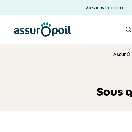
Questions fréquentes
Assur O'Poil
R
Assur O'
Sous q