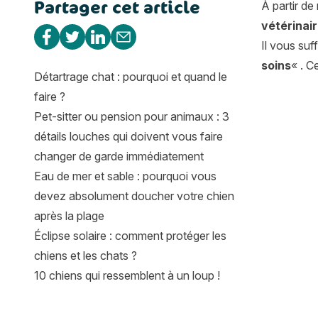
Partager cet article
Sous quel d
À partir de
vétérinai
Partager sur Facebook
Partager sur Twitter
Partager sur Linkedin
Partager par e-mail
Il vous suf
soins
« . C
Détartrage chat : pourquoi et quand le
faire ?
Pet-sitter ou pension pour animaux : 3
détails louches qui doivent vous faire
changer de garde immédiatement
Eau de mer et sable : pourquoi vous
devez absolument doucher votre chien
après la plage
Éclipse solaire : comment protéger les
chiens et les chats ?
10 chiens qui ressemblent à un loup !