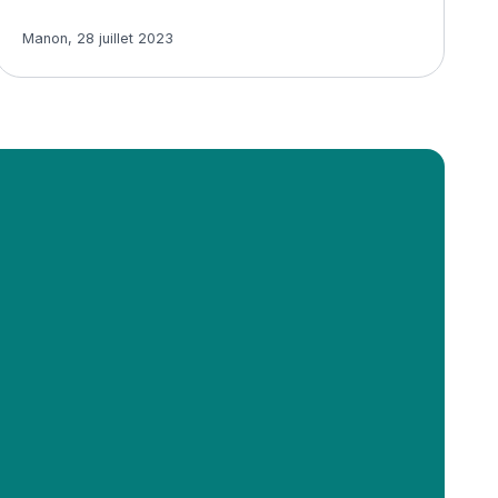
Article rédigé par
Manon
,
28 juillet 2023