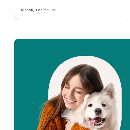
Article rédigé par
Manon
,
1 août 2023