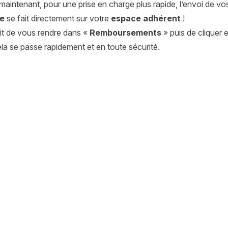
élai serai-je remboursé·e ?
 maintenant, pour une prise en charge plus rapide, l’envoi de v
re
se fait directement sur votre
espace adhérent
!
fit de vous rendre dans «
Remboursements
» puis de cliquer 
ela se passe rapidement et en toute sécurité.