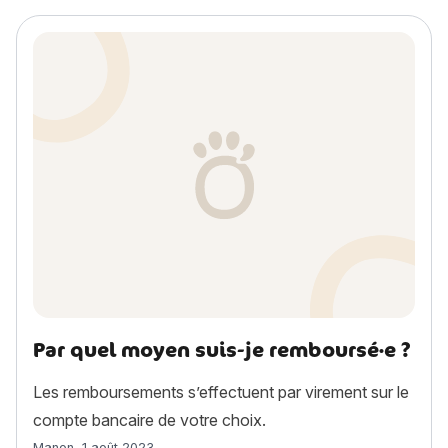
Par quel moyen suis-je remboursé·e ?
Les remboursements s’effectuent par virement sur le
compte bancaire de votre choix.
Article rédigé par
Manon
,
1 août 2023