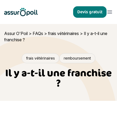
Assur O'Poil
Devis gratuit
Ouvr
Assur O'Poil
>
FAQs
>
frais vétérinaires
>
Il y a-t-il une
franchise ?
frais vétérinaires
remboursement
Il y a-t-il une franchise
?