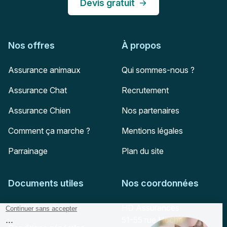
Devis gratuit
Nos offres
À propos
Assurance animaux
Qui sommes-nous ?
Assurance Chat
Recrutement
Assurance Chien
Nos partenaires
Comment ça marche ?
Mentions légales
Parrainage
Plan du site
Documents utiles
Nos coordonnées
Adresse postale
Feuille de soins
HD Assurances
51-55 rue Hoche