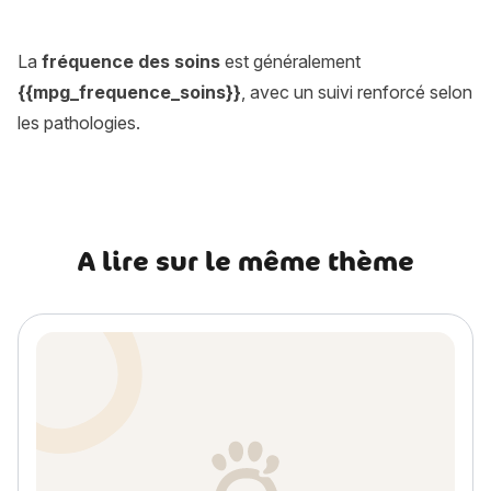
Quelle est la fréquence des soins vétérinaires ?
La
fréquence des soins
est généralement
{{mpg_frequence_soins}}
, avec un suivi renforcé selon
les pathologies.
A lire sur le même thème