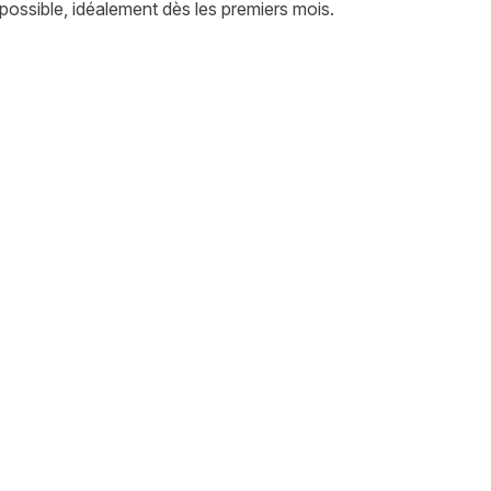
crire une assurance pour un {{mpg_race-singulier}} ?
 possible, idéalement dès les premiers mois.