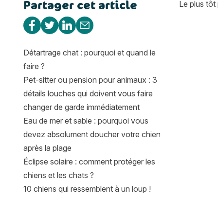
Partager cet article
Quand sous
Le plus tôt
Partager sur Facebook
Partager sur Twitter
Partager sur Linkedin
Partager par e-mail
Détartrage chat : pourquoi et quand le
faire ?
Pet-sitter ou pension pour animaux : 3
détails louches qui doivent vous faire
changer de garde immédiatement
Eau de mer et sable : pourquoi vous
devez absolument doucher votre chien
après la plage
Éclipse solaire : comment protéger les
chiens et les chats ?
10 chiens qui ressemblent à un loup !