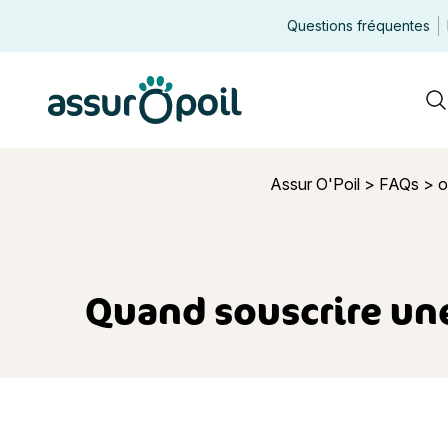
Questions fréquentes
Assur O'Poil
R
Assur O'Poil
>
FAQs
>
o
Quand souscrire une