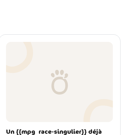
Un {{mpg_race-singulier}} déjà