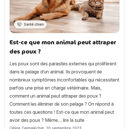
Santé chien
Est-ce que mon animal peut attraper
des poux ?
Les poux sont des parasites externes qui prolifèrent
dans le pelage d’un animal. Ils provoquent de
nombreux symptômes inconfortables qui nécessitent
parfois une prise en charge vétérinaire. Mais,
comment un animal peut attraper des poux ?
Comment les éliminer de son pelage ? On répond à
toutes ces questions ! Est-ce que mon animal peut
« Est-ce que mon anim
avoir des poux ? Même…
lire la suite
Article rédigé par
Céline Taphaléchat
,
20 septembre 2023