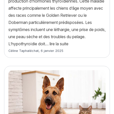
production d’hormones thyroïdiennes. Cette maladie
affecte principalement les chiens d’âge moyen avec
des races comme le Golden Retriever ou le
Doberman particulièrement prédisposées. Les
symptômes incluent une léthargie, une prise de poids,
une peau sèche et des troubles du pelage.
« L’hypothyroïdie chez l
L’hypothyroïdie doit…
lire la suite
Article rédigé par
Céline Taphaléchat
,
6 janvier 2025