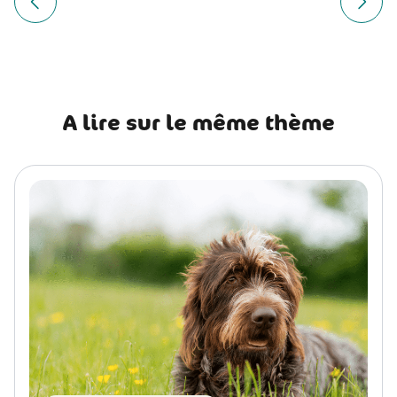
de
Article précédent Bichon à Poil Frisé : histoire, caractère, 
Article
l’article
A lire sur le même thème