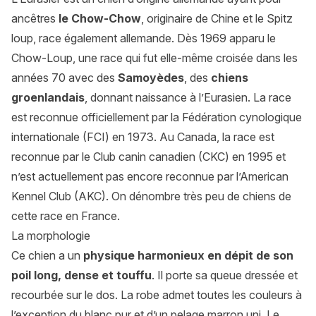
ancêtres
le Chow-Chow
, originaire de Chine et le Spitz
loup, race également allemande. Dès 1969 apparu le
Chow-Loup, une race qui fut elle-même croisée dans les
années 70 avec des
Samoyèdes
, des
chiens
groenlandais
, donnant naissance à l’Eurasien. La race
est reconnue officiellement par la Fédération cynologique
internationale (FCI) en 1973. Au Canada, la race est
reconnue par le Club canin canadien (CKC) en 1995 et
n’est actuellement pas encore reconnue par l’American
Kennel Club (AKC). On dénombre très peu de chiens de
cette race en France.
La morphologie
Ce chien a un
physique harmonieux en dépit de son
poil long, dense et touffu
. Il porte sa queue dressée et
recourbée sur le dos. La robe admet toutes les couleurs à
l’exception du blanc pur et d’un pelage marron uni. Le