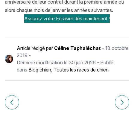
anniversaire de leur contrat durant la première année ou
alors chaque mois de janvier les années suivantes.
Assurez votre Eurasier dès maintenant !
Article rédigé par
Céline Taphaléchat
-
18 octobre
2019
-
Dernière modification le
30 juin 2026
- Publié
dans
Blog chien
,
Toutes les races de chien
Navigation
de
Article précédent Field Spaniel : histoire, caractère, alimen
Article
l’article