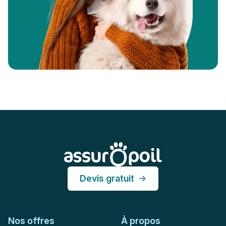
Pied de page
Assur O'Poil
Devis gratuit
Nos offres
À propos