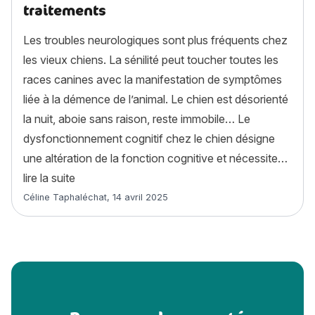
traitements
Les troubles neurologiques sont plus fréquents chez
les vieux chiens. La sénilité peut toucher toutes les
races canines avec la manifestation de symptômes
liée à la démence de l’animal. Le chien est désorienté
la nuit, aboie sans raison, reste immobile… Le
dysfonctionnement cognitif chez le chien désigne
une altération de la fonction cognitive et nécessite…
« Le dysfonctionnement cognitif chez le chien 
lire la suite
Article rédigé par
Céline Taphaléchat
,
14 avril 2025