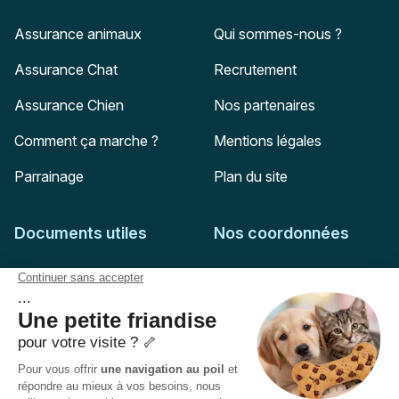
Assurance animaux
Qui sommes-nous ?
Assurance Chat
Recrutement
Assurance Chien
Nos partenaires
Comment ça marche ?
Mentions légales
Parrainage
Plan du site
Documents utiles
Nos coordonnées
Adresse postale
Feuille de soins
HD Assurances
51-55 rue Hoche
Conditions générales
94767
Ivry-sur-Seine
Politique de confidentialité
Pas encore client ?
Mail :
adhesion@assuropoil.com
Politique des Cookies
Tel :
01 77 94 89 02