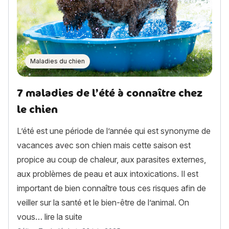
Maladies du chien
7 maladies de l’été à connaître chez
le chien
L’été est une période de l’année qui est synonyme de
vacances avec son chien mais cette saison est
propice au coup de chaleur, aux parasites externes,
aux problèmes de peau et aux intoxications. Il est
important de bien connaître tous ces risques afin de
veiller sur la santé et le bien-être de l’animal. On
« 7 maladies de l’été à connaître chez le
vous…
lire la suite
Article rédigé par