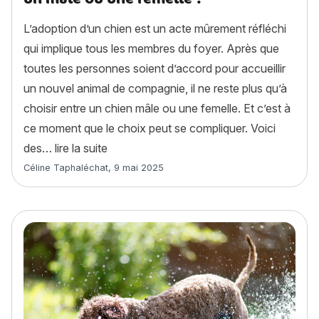
L’adoption d’un chien est un acte mûrement réfléchi
qui implique tous les membres du foyer. Après que
toutes les personnes soient d’accord pour accueillir
un nouvel animal de compagnie, il ne reste plus qu’à
choisir entre un chien mâle ou une femelle. Et c’est à
ce moment que le choix peut se compliquer. Voici
« Adoption d’un chien : faut-il choisir un 
des…
lire la suite
Article rédigé par
Céline Taphaléchat
,
9 mai 2025