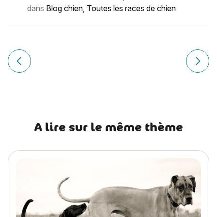
dans
Blog chien
,
Toutes les races de chien
Navigation
de
Article précédent Chien de Montagne Portugais : histoire, c
Article
l’article
A lire sur le même thème