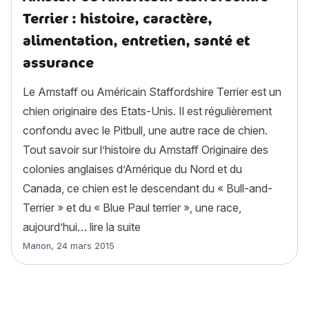
Terrier : histoire, caractère,
alimentation, entretien, santé et
assurance
Le Amstaff ou Américain Staffordshire Terrier est un
chien originaire des Etats-Unis. Il est régulièrement
confondu avec le Pitbull, une autre race de chien.
Tout savoir sur l’histoire du Amstaff Originaire des
colonies anglaises d’Amérique du Nord et du
Canada, ce chien est le descendant du « Bull-and-
Terrier » et du « Blue Paul terrier », une race,
« Amstaff ou Américain Staffordshir
aujourd’hui…
lire la suite
Article rédigé par
Manon
,
24 mars 2015