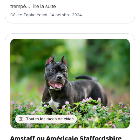
« Pékinois : histoire, caractère, alime
trempé….
lire la suite
Article rédigé par
Céline Taphaléchat
,
14 octobre 2024
Toutes les races de chien
Amstaff ou Américain Staffordshire