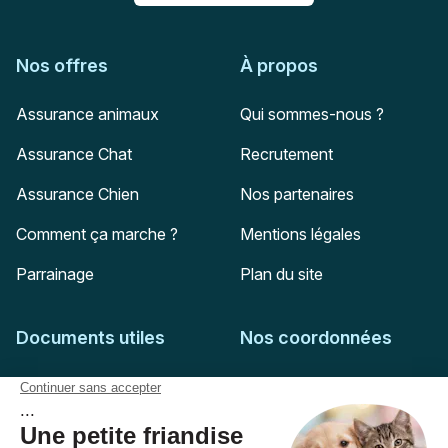
Nos offres
À propos
Assurance animaux
Qui sommes-nous ?
Assurance Chat
Recrutement
Assurance Chien
Nos partenaires
Comment ça marche ?
Mentions légales
Parrainage
Plan du site
Documents utiles
Nos coordonnées
Adresse postale
Feuille de soins
HD Assurances
51-55 rue Hoche
Conditions générales
94767
Ivry-sur-Seine