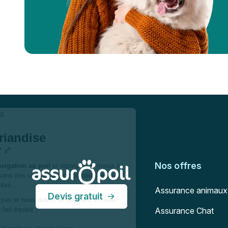
Pied de page
Assur O'Poil
Nos offres
Assurance animaux
Devis gratuit
Assurance Chat