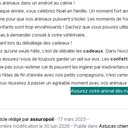
 animaux dans un endroit au calme !
ue année, vous célébrez Noël en famille. Un moment fort anim
me pour que vos animaux puissent s’isoler. Les moments de for
nfants sont trop envahissants ! Sachez que vous pouvez utilise
as à demander conseil à votre vétérinaire.
ant lors du déballage des cadeaux !
 qu’une seule hâte, c’est de déballer les
cadeaux
. Dans l’exc
 assurez-vous de toujours garder un œil sur eux. Les
confett
e pas sous-estimer car ils peuvent les ingérer par inadvertance
 fêtes de fin d’année avec nos petits compagnons, n’est certe
vous réussirez à passer un agréable moment avec vos animaux
Assurez votre animal dès ma
ticle rédigé par
assuropoil
-
17 mars 2023
-
rnière modification le
30 juin 2026
- Publié dans
Astuces chie