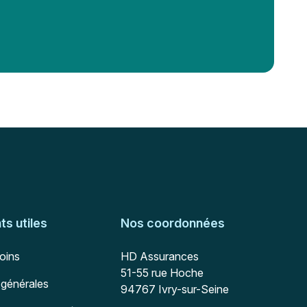
s utiles
Nos coordonnées
Adresse postale
soins
HD Assurances
51-55 rue Hoche
 générales
94767
Ivry-sur-Seine