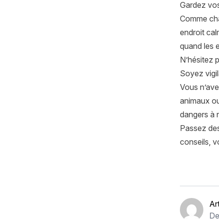
Gardez vos
Comme chaq
endroit cal
quand les e
N’hésitez p
Soyez vigil
Vous n’avez
animaux ou
dangers à n
Passez des
conseils, 
Ar
De