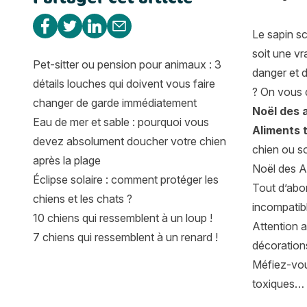
Partager sur Facebook
Partager sur Twitter
Partager sur Linkedin
Partager par e-mail
Le sapin sc
soit une vr
Pet-sitter ou pension pour animaux : 3
danger et 
détails louches qui doivent vous faire
? On vous d
changer de garde immédiatement
Noël des 
Eau de mer et sable : pourquoi vous
Aliments 
devez absolument doucher votre chien
chien ou so
après la plage
Noël des A
Éclipse solaire : comment protéger les
Tout d’abor
chiens et les chats ?
incompatibl
10 chiens qui ressemblent à un loup !
Attention 
7 chiens qui ressemblent à un renard !
décorations
Méfiez-vous
toxiques… A