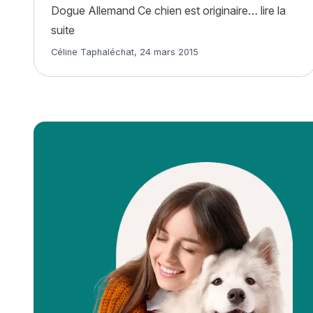
Dogue Allemand Ce chien est originaire…
lire la
« Dogue Allemand : histoire, caractère, alimenta
suite
Article rédigé par
Céline Taphaléchat
,
24 mars 2015