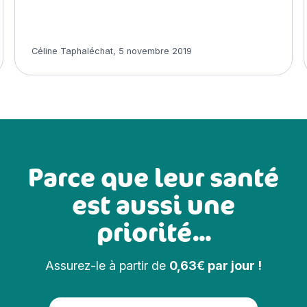
tion, entretien, santé et assurance »
Article rédigé par
Céline Taphaléchat
,
5 novembre 2019
Parce que leur santé
est aussi une
priorité...
Assurez-le à partir de
0,63€ par jour !