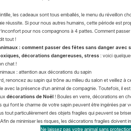
intille, les cadeaux sont tous emballés, le menu du réveillon cho
aie réussite. Si pour nous autres humains, cette période est pr
d’inconfort pour nos compagnons à 4 pattes. Comment passer
it tout !
animaux : comment passer des fêtes sans danger avec s
toxiques, décorations dangereuses, stress
: voici quelqu
n chat !
nimaux : attention aux décorations du sapin
d, renoncez au sapin qui trône au milieu du salon et veillez à ce 
e avec la présence d’un animal de compagnie. Toutefois, il est
aux
décorations de Noël
! Boules en verre, décorations en cho
 qui font le charme de votre sapin peuvent être ingérées par v
 tout particulièrement des objets fragiles qui peuvent se briser
fin de minimiser les risques, les décorations fragiles doivent 
Ne laissez pas votre animal sans protection