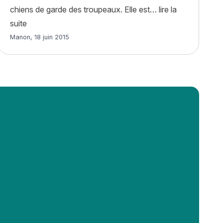
chiens de garde des troupeaux. Elle est…
lire la
« Berger de Maremme et des Abruzzes : histoire, caractè
suite
Article rédigé par
Manon
,
18 juin 2015