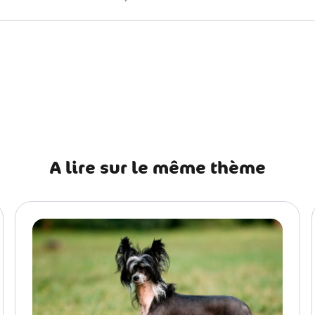
précédent Occuper son chien : comment occuper son chien pen
A lire sur le même thème