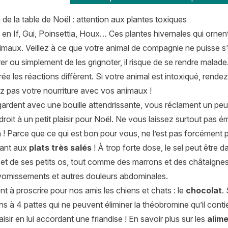
de la table de Noël : attention aux plantes toxiques
en If, Gui, Poinsettia, Houx… Ces plantes hivernales qui orne
imaux. Veillez à ce que votre animal de compagnie ne puisse s’
rer ou simplement de les grignoter, il risque de se rendre malad
rée les réactions diffèrent. Si votre animal est intoxiqué, rende
z pas votre nourriture avec vos animaux !
gardent avec une bouille attendrissante, vous réclament un peu
 droit à un petit plaisir pour Noël. Ne vous laissez surtout pa
n ! Parce que ce qui est bon pour vous, ne l’est pas forcément 
lant aux
plats très salés
! À trop forte dose, le sel peut être
e et de ses petits os, tout comme des marrons et des châtaign
 vomissements et autres douleurs abdominales.
nt à proscrire pour nos amis les chiens et chats : le
chocolat
.
à 4 pattes qui ne peuvent éliminer la théobromine qu’il contien
laisir en lui accordant une friandise ! En savoir plus sur les
alim