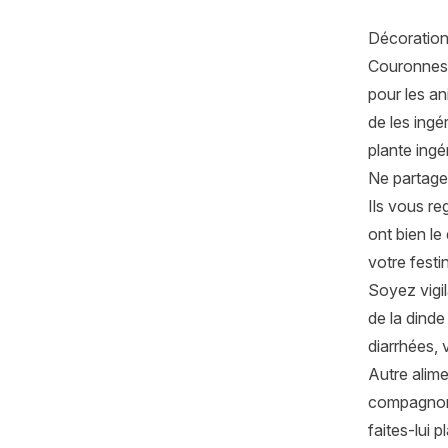
Décoration 
Couronnes 
pour les an
de les ingé
plante ingé
Ne partage
Ils vous re
ont bien le
votre festi
Soyez vigi
de la dind
diarrhées,
Autre alime
compagnons 
faites-lui p