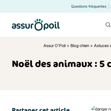
Questions fréquentes
Assur O'Poil
R
Assur O'Poil
>
Blog chien
>
Astuces 
Noël des animaux : 5 
Partager cet article
Noël des a