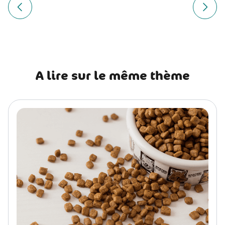
Navigation
de
Article précédent Bouvier des Flandres : histoire, caractère
Article
l’article
A lire sur le même thème