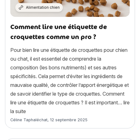
Alimentation chien
Comment lire une étiquette de
croquettes comme un pro ?
Pour bien lire une étiquette de croquettes pour chien
ou chat, il est essentiel de comprendre la
composition (les bons nutriments) et ses autres
spécificités. Cela permet d’éviter les ingrédients de
mauvaise qualité, de contrôler l’apport énergétique et
de savoir identifier le type de croquettes. Comment
lire une étiquette de croquettes ? Il est important…
lire
« Comment lire une étiquette de croquettes comme
la suite
Article rédigé par
Céline Taphaléchat
,
12 septembre 2025