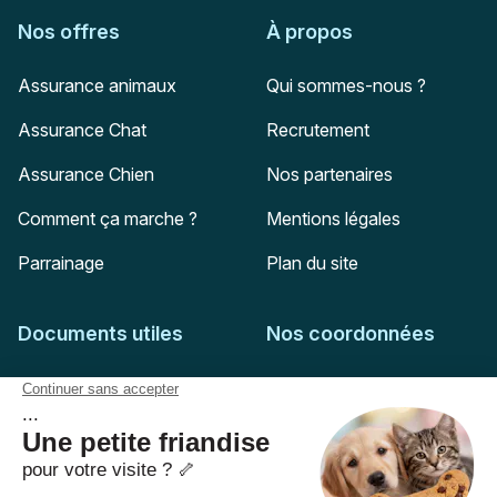
Nos offres
À propos
Assurance animaux
Qui sommes-nous ?
Assurance Chat
Recrutement
Assurance Chien
Nos partenaires
Comment ça marche ?
Mentions légales
Parrainage
Plan du site
Documents utiles
Nos coordonnées
Adresse postale
Feuille de soins
HD Assurances
51-55 rue Hoche
Conditions générales
94767
Ivry-sur-Seine
Politique de confidentialité
Pas encore client ?