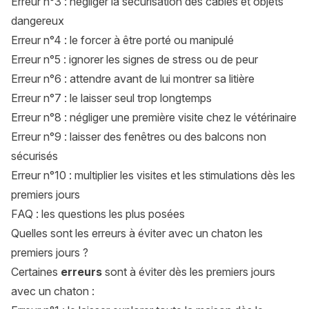
Erreur n°3 : négliger la sécurisation des câbles et objets
dangereux
Erreur n°4 : le forcer à être porté ou manipulé
Erreur n°5 : ignorer les signes de stress ou de peur
Erreur n°6 : attendre avant de lui montrer sa litière
Erreur n°7 : le laisser seul trop longtemps
Erreur n°8 : négliger une première visite chez le vétérinaire
Erreur n°9 : laisser des fenêtres ou des balcons non
sécurisés
Erreur n°10 : multiplier les visites et les stimulations dès les
premiers jours
FAQ : les questions les plus posées
Quelles sont les erreurs à éviter avec un chaton les
premiers jours ?
Certaines
erreurs
sont à éviter dès les premiers jours
avec un chaton :