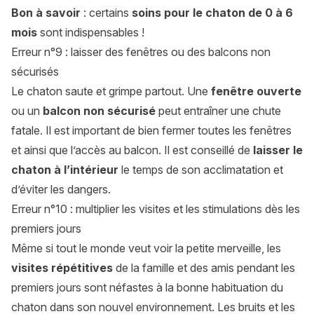
Bon à savoir
: certains
soins pour le chaton de 0 à 6
mois
sont indispensables !
Erreur n°9 : laisser des fenêtres ou des balcons non
sécurisés
Le chaton saute et grimpe partout. Une
fenêtre ouverte
ou un
balcon non sécurisé
peut entraîner une chute
fatale. Il est important de bien fermer toutes les fenêtres
et ainsi que l’accès au balcon. Il est conseillé de
laisser le
chaton à l’intérieur
le temps de son acclimatation et
d’éviter les dangers.
Erreur n°10 : multiplier les visites et les stimulations dès les
premiers jours
Même si tout le monde veut voir la petite merveille, les
visites répétitives
de la famille et des amis pendant les
premiers jours sont néfastes à la bonne habituation du
chaton dans son nouvel environnement. Les bruits et les