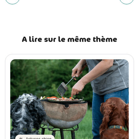
de
Article précédent Première nuit du chaton : comment le rass
Article
l’article
A lire sur le même thème
Astuces chien