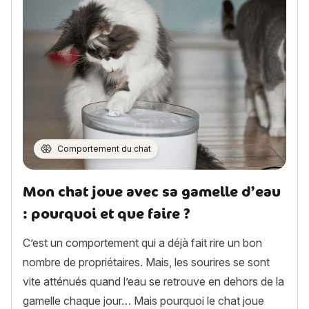
Comportement du chat
Mon chat joue avec sa gamelle d’eau
: pourquoi et que faire ?
C’est un comportement qui a déjà fait rire un bon
nombre de propriétaires. Mais, les sourires se sont
vite atténués quand l’eau se retrouve en dehors de la
gamelle chaque jour… Mais pourquoi le chat joue