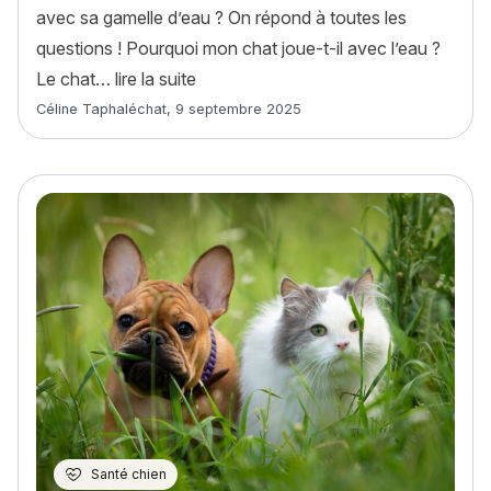
avec sa gamelle d’eau ? On répond à toutes les
questions ! Pourquoi mon chat joue-t-il avec l’eau ?
« Mon chat joue avec sa gamelle d’eau
Le chat…
lire la suite
Article rédigé par
Céline Taphaléchat
,
9 septembre 2025
Santé chien