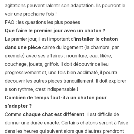
agitations peuvent ralentir son adaptation. Ils pourront le
voir une prochaine fois !
FAQ : les questions les plus posées
Que faire le premier jour avec un chaton ?
Le premier jour, il est important d’
installer le chaton
dans une pièce
calme du logement (la chambre, par
exemple) avec ses affaires : nourriture, eau, litière,
couchage, jouets, griffoir. Il doit découvrir ce lieu
progressivement et, une fois bien acclimaté, il pourra
découvrir les autres pièces tranquillement. Il doit explorer
à son rythme, c’est indispensable !
Combien de temps faut-il à un chaton pour
s’adapter ?
Comme
chaque chat est différent
, il est difficile de
donner une durée exacte. Certains chatons seront à l’aise
dans les heures qui suivent alors que d’autres prendront