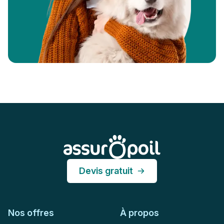
Pied de page
Assur O'Poil
Devis gratuit
Nos offres
À propos