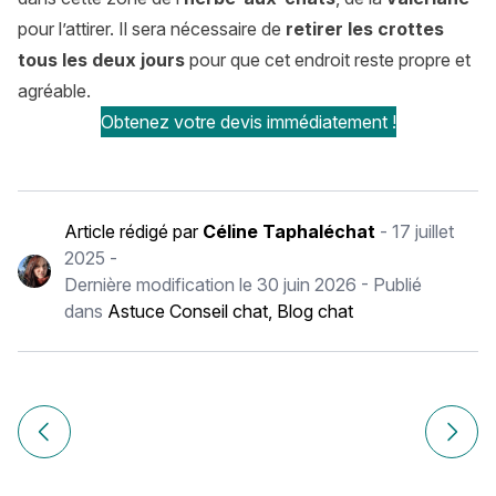
pour l’attirer. Il sera nécessaire de
retirer les crottes
tous les deux jours
pour que cet endroit reste propre et
agréable.
Obtenez votre devis immédiatement !
Article rédigé par
Céline Taphaléchat
-
17 juillet
2025
-
Dernière modification le
30 juin 2026
- Publié
dans
Astuce Conseil chat
,
Blog chat
Navigation
de
Article précédent Top 10 des races de chats les plus affe
Article
l’article