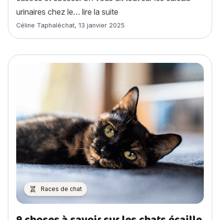
« Les calculs urinaires chez 
urinaires chez le…
lire la suite
Article rédigé par
Céline Taphaléchat
,
13 janvier 2025
Races de chat
9 choses à savoir sur les chats écaille