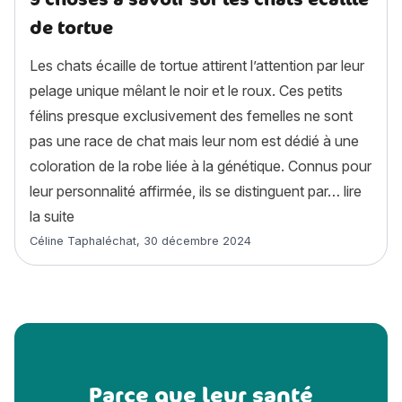
de tortue
Les chats écaille de tortue attirent l’attention par leur
pelage unique mêlant le noir et le roux. Ces petits
félins presque exclusivement des femelles ne sont
pas une race de chat mais leur nom est dédié à une
coloration de la robe liée à la génétique. Connus pour
leur personnalité affirmée, ils se distinguent par…
lire
« 9 choses à savoir sur les chats écaille de tortue »
la suite
Article rédigé par
Céline Taphaléchat
,
30 décembre 2024
Parce que leur santé