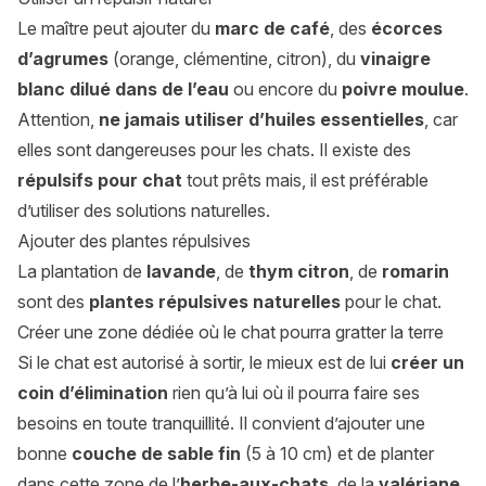
Le maître peut ajouter du
marc de café
, des
écorces
d’agrumes
(orange, clémentine, citron), du
vinaigre
blanc dilué dans de l’eau
ou encore du
poivre moulue
.
Attention,
ne jamais utiliser d’huiles essentielles
, car
elles sont dangereuses pour les chats. Il existe des
répulsifs pour chat
tout prêts mais, il est préférable
d’utiliser des solutions naturelles.
Ajouter des plantes répulsives
La plantation de
lavande
, de
thym citron
, de
romarin
sont des
plantes répulsives naturelles
pour le chat.
Créer une zone dédiée où le chat pourra gratter la terre
Si le chat est autorisé à sortir, le mieux est de lui
créer un
coin d’élimination
rien qu’à lui où il pourra faire ses
besoins en toute tranquillité. Il convient d’ajouter une
bonne
couche de sable fin
(5 à 10 cm) et de planter
dans cette zone de l’
herbe-aux-chats
, de la
valériane