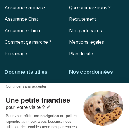
Assurance animaux
Qui sommes-nous ?
Assurance Chat
Recrutement
Assurance Chien
Nos partenaires
Comment ça marche ?
Mentions légales
Parrainage
Plan du site
Documents utiles
Nos coordonnées
Adresse postale
Feuille de soins
HD Assurances
51-55 rue Hoche
Conditions générales
94767
Ivry-sur-Seine
Politique de confidentialité
Pas encore client ?
Mail :
adhesion@assuropoil.com
Politique des Cookies
Tel :
01 77 94 89 02