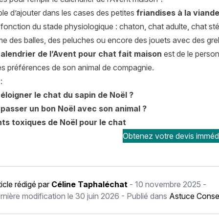
ible d’ajouter dans les cases des petites
friandises à la viand
fonction du stade physiologique : chaton, chat adulte, chat stér
 des balles, des peluches ou encore des jouets avec des grel
alendrier de l’Avent pour chat fait maison
est de le person
es préférences de son animal de compagnie.
:
loigner le chat du sapin de Noël ?
asser un bon Noël avec son animal ?
nts toxiques de Noël pour le chat
Obtenez votre devis imméd
ticle rédigé par
Céline Taphaléchat
-
10 novembre 2025
-
rnière modification le
30 juin 2026
- Publié dans
Astuce Consei