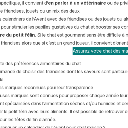
spécifique, il convient d
‘en parler à un vétérinaire
ou de privi
re friandises, jouets ou un mix des deux
es calendriers de l’Avent avec des friandises ou des jouets ou 
pour stimuler les papilles gustatives du chat et booster ses 
e du petit félin
. Si le chat est gourmand sans être difficile à 
 friandises alors que si c’est un grand joueur, il convient d’orie
Assurez votre chat dès mai
te des préférences alimentaires du chat
mmandé de choisir des friandises dont les saveurs sont particuli
le.
 les marques reconnues pour leur transparence
ses marques sont connues pour proposer chaque année leur ca
t spécialisées dans l’alimentation sèches et/ou humides et cer
er le petit félin avec leurs aliments. Il est possible de retrouver 
our les fêtes de fin d’année.
briquer un calendrier de l’Avent pour chat maison ?