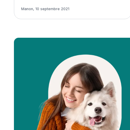
Article rédigé par
Manon
,
10 septembre 2021