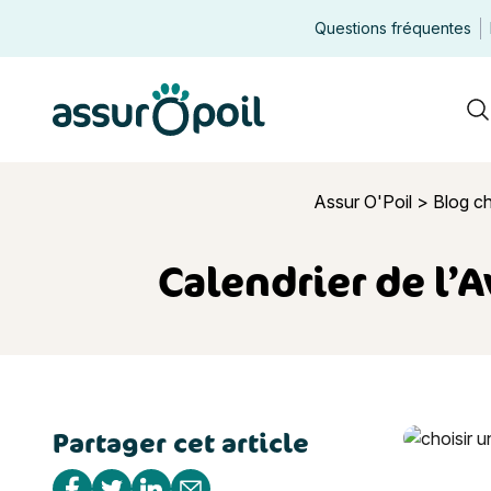
Questions fréquentes
Assur O'Poil
R
Assur O'Poil
>
Blog c
Calendrier de l’
Partager cet article
Calendrier 
Partager sur Facebook
Partager sur Twitter
Partager sur Linkedin
Partager par e-mail