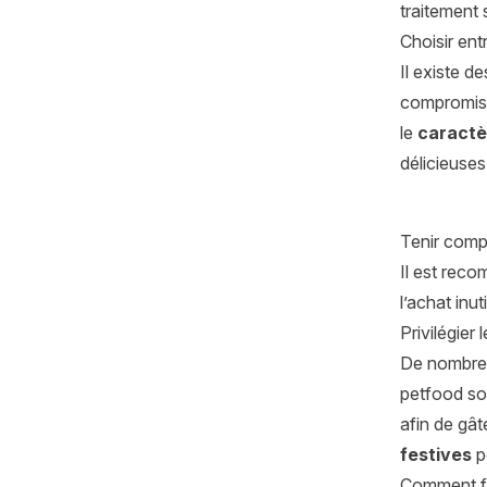
traitement 
Choisir ent
Il existe d
compromis 
le
caractèr
délicieuses
Tenir comp
Il est reco
l’achat inuti
Privilégier
De nombreu
petfood son
afin de gât
festives
p
Comment fa