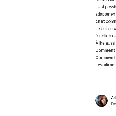
Il est poss
adapter en 
chat
comme
Le but du
c
fonction d
À lire aussi 
Comment é
Comment p
Les alime
Ar
De