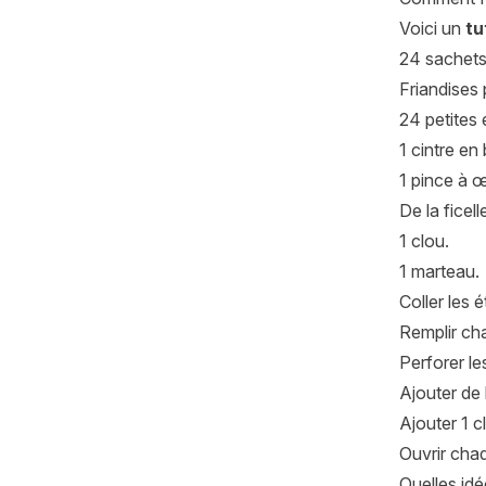
Voici un
tu
24 sachets
Friandises 
24 petites 
1 cintre en 
1 pince à œi
De la ficell
1 clou.
1 marteau.
Coller les 
Remplir cha
Perforer le
Ajouter de 
Ajouter 1 c
Ouvrir cha
Quelles idé