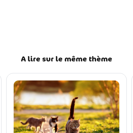
récédent La cataracte chez le chat : causes, symptômes, traite
A lire sur le même thème