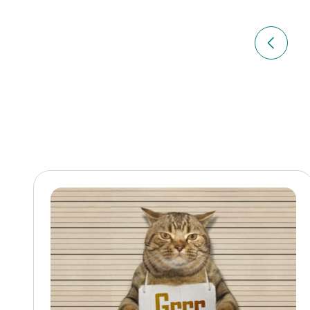
Navigation
de
Article p
l’article