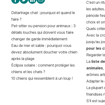
C’est un ri
les adultes
Détartrage chat : pourquoi et quand le
période fe
faire ?
choix et o
Pet-sitter ou pension pour animaux : 3
Quels critè
détails louches qui doivent vous faire
Avec la cro
changer de garde immédiatement
jusqu’au jo
Eau de mer et sable : pourquoi vous
pour les 
devez absolument doucher votre chien
Regarder l
après la plage
La
liste d
Éclipse solaire : comment protéger les
animales
,
chiens et les chats ?
arômes arti
10 chiens qui ressemblent à un loup !
Adapter le 
La plupart 
friandises 
S’il est su