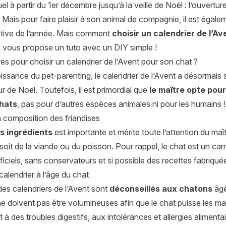
tuel à partir du 1er décembre jusqu’à la veille de Noël : l’ouvert
. Mais pour faire plaisir à son animal de compagnie, il est égal
stive de l’année. Mais comment
choisir un calendrier de l’A
n vous propose un tuto avec un DIY simple !
res pour choisir un calendrier de l’Avent pour son chat ?
issance du pet-parenting, le calendrier de l’Avent a désormais s
ur de Noël. Toutefois, il est primordial que
le maître opte pou
chats
, pas pour d’autres espèces animales ni pour les humains !
a composition des friandises
es ingrédients
est importante et mérite toute l’attention du maît
 soit de la viande ou du poisson. Pour rappel, le chat est un car
ficiels, sans conservateurs et si possible des recettes fabriqu
calendrier à l’âge du chat
des calendriers de l’Avent sont
déconseillés aux chatons
âgé
ne doivent pas être volumineuses afin que le chat puisse les man
jet à des troubles digestifs, aux intolérances et allergies aliment