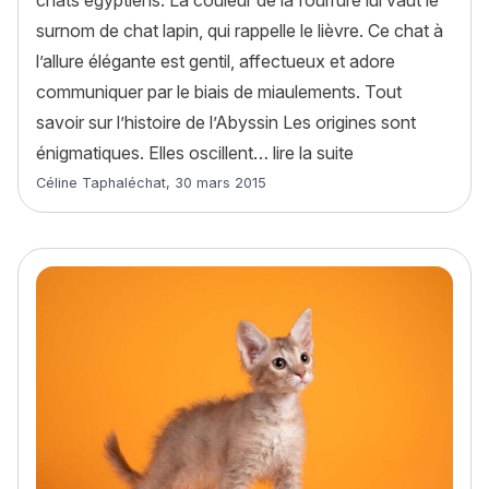
surnom de chat lapin, qui rappelle le lièvre. Ce chat à
l’allure élégante est gentil, affectueux et adore
communiquer par le biais de miaulements. Tout
savoir sur l’histoire de l’Abyssin Les origines sont
« Abyssin : histoi
énigmatiques. Elles oscillent…
lire la suite
Article rédigé par
Céline Taphaléchat
,
30 mars 2015