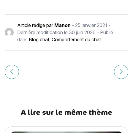
Article rédigé par
Manon
-
25 janvier 2021
-
Dernière modification le
30 juin 2026
- Publié
dans
Blog chat
,
Comportement du chat
Navigation
de
Article précédent Formule Chien +, que rembourse-t-elle ?
Article
l’article
A lire sur le même thème