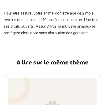
À partir de quel âge mon animal peut-il être assuré ?
Pour être assuré, votre animal doit être âgé de 2 mois
révolus et de moins de 10 ans à la souscription. Une fois
ses droits ouverts, Assur O’Poil, la mutuelle animaux le
protégera alors à vie sans diminution des garanties.
A lire sur le même thème