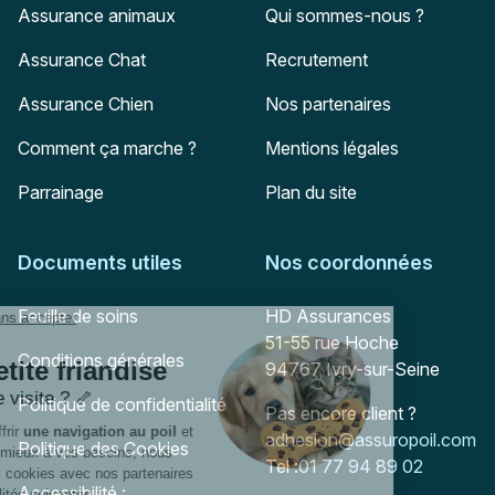
Assurance animaux
Qui sommes-nous ?
Assurance Chat
Recrutement
Assurance Chien
Nos partenaires
Comment ça marche ?
Mentions légales
Parrainage
Plan du site
Documents utiles
Nos coordonnées
Adresse postale
Feuille de soins
HD Assurances
51-55 rue Hoche
Conditions générales
94767
Ivry-sur-Seine
Politique de confidentialité
Pas encore client ?
Mail :
adhesion@assuropoil.com
Politique des Cookies
Tel :
01 77 94 89 02
Accessibilité :