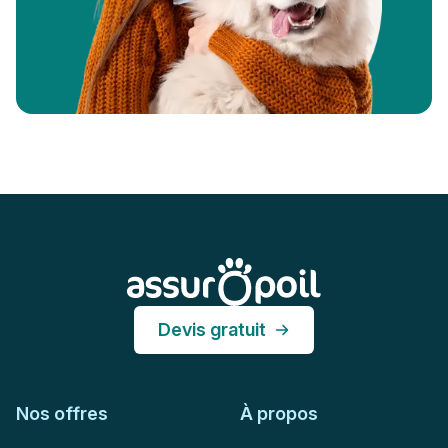
Pied de page
Assur O'Poil
Devis gratuit
Nos offres
À propos