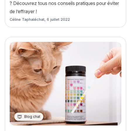
? Découvrez tous nos conseils pratiques pour éviter
de l’effrayer !
Article rédigé par
Céline Taphaléchat
,
6 juillet 2022
Blog chat