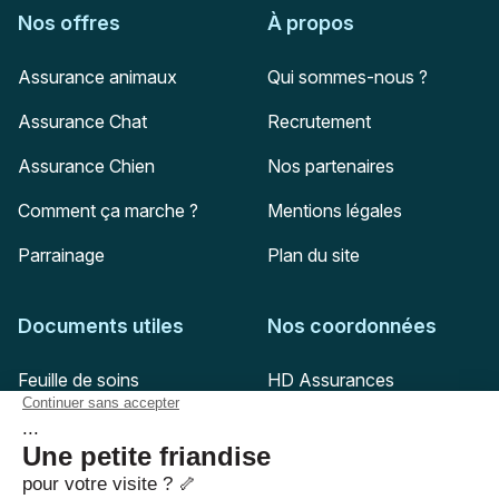
Nos offres
À propos
Assurance animaux
Qui sommes-nous ?
Assurance Chat
Recrutement
Assurance Chien
Nos partenaires
Comment ça marche ?
Mentions légales
Parrainage
Plan du site
Documents utiles
Nos coordonnées
Adresse postale
Feuille de soins
HD Assurances
51-55 rue Hoche
Conditions générales
94767
Ivry-sur-Seine
Politique de confidentialité
Pas encore client ?