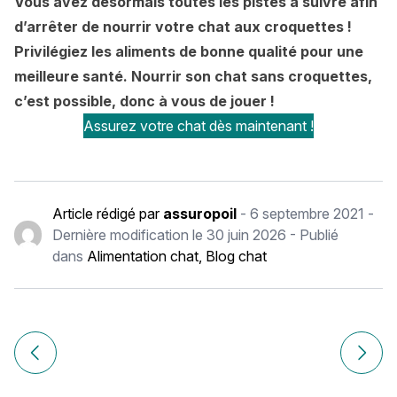
Vous avez désormais toutes les pistes à suivre afin
d’arrêter de nourrir votre chat aux croquettes !
Privilégiez les aliments de bonne qualité pour une
meilleure santé. Nourrir son chat sans croquettes,
c’est possible, donc à vous de jouer !
Assurez votre chat dès maintenant !
Article rédigé par
assuropoil
-
6 septembre 2021
-
Dernière modification le
30 juin 2026
- Publié
dans
Alimentation chat
,
Blog chat
Navigation
de
Article précédent Mon chat perd ses griffes
Article
l’article